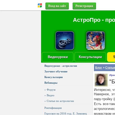
Вход на сайт
Регистрация
АстроПро - пр
Видеоуроки
Консультации
S
Видеоуроки - астрология
Блог
»
Статьи
Заочное обучение
Ири
Консультации
"
Вебинары
Интересно, ч
» Форум
Наверное, э
» Видео
пару-тройку 
» Статьи по астрологии
Есть все-та
Ректификация
астрологиче
мужеством ну
Гороскоп на 2016 год. Е. Зимовец