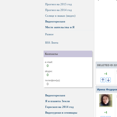
Прогноз на 2015 год
Прогноз на 2014 год
Солнце в знаках (видео)
Видеогороскоп
Место жительства и Я
Разное
RSS Лента
Контакты
e-mail:
DELETED ID 22
0
skype:
+1
0
телефон(ы):
0
Ирина Федоро
Видеогороскоп
Я и планета Земля
Гороскоп на 2014 год
+1
Видеоуроки и семинары