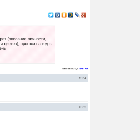
ет (описание личности,
 цветов), прогноз на год в
ень
тип вывода
ветки
#364
#365