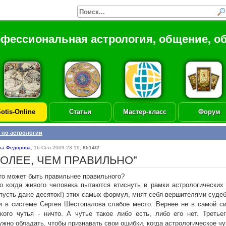
офессиональная астрология, общение, о
otis-Online
Статьи
Мастер-класс
Форум
 по астрологии
на Федорова
,
16-Сен-2009 23:19
,
8514/2
БОЛЕЕ, ЧЕМ ПРАВИЛЬНО"
то может быть правильнее правильного?
то когда живого человека пытаются втиснуть в рамки астрологических
(пусть даже десяток!) этих самых формул, мнят себя вершителями суде
ки в системе Сергея Шестопалова слабое место. Вернее не в самой си
ского чутья - ничто. А чутье такое либо есть, либо его нет. Трет
жно обладать, чтобы признавать свои ошибки, когда астрологическое чу