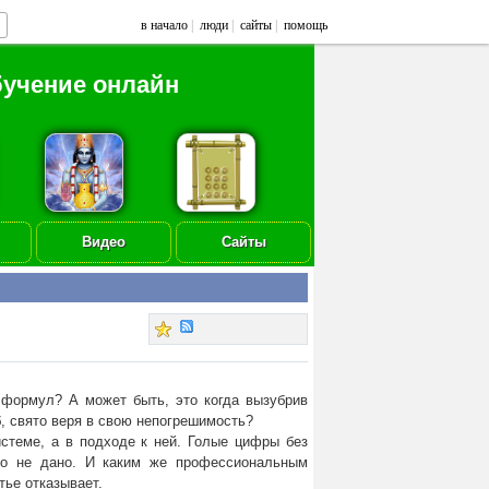
в начало
|
люди
|
сайты
|
помощь
бучение онлайн
Видео
Сайты
 формул? А может быть, это когда вызубрив
б, свято веря в свою непогрешимость?
стеме, а в подходе к ней. Голые цифры без
ьего не дано. И каким же профессиональным
тье отказывает.