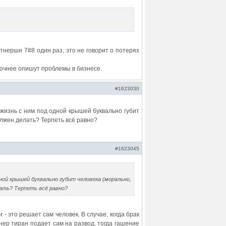
тнерши 7#8 один раз, это не говорит о потерях
точнее опишут проблемы в бизнесе.
#1623030
 жизнь с ним под одной крышей буквально губит
должен делать? Терпеть всё равно?
#1623045
дной крышей буквально губит человека (морально,
ать? Терпеть всё равно?
 - это решает сам человек. В случае, когда брак
нер тиран подает сам на развод, тогда гашение