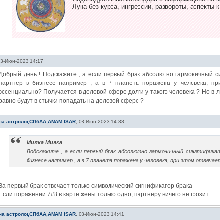
Луна без курса, ингрессии, развороты, аспекты к
03-Июн-2023 14:17
Добрый день ! Подскажите , а если первый брак абсолютно гармоничный си
партнер в бизнесе например , а в 7 планета поражена у человека, пр
эссенциально? Получается в деловой сфере долги у такого человека ? Но в л
равно будут в стычки попадать на деловой сфере ?
на астролог,СПбАА,АМАМ ISAR
,
03-Июн-2023 14:38
Милка Милка
Подскажите , а если первый брак абсолютно гармоничный сингтификат
бизнесе например , а в 7 планета поражена у человека, при этом отвечает
За первый брак отвечает только символический сигнификатор брака.
Если поражений 7#8 в карте жены только одно, партнеру ничего не грозит.
на астролог,СПбАА,АМАМ ISAR
,
03-Июн-2023 14:41