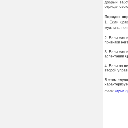
добрый, забо
отрицая свою
Порядок опр
1. Если бра
мужчины ночн
2. Если сигн
признаки нег
3. Если сигн
аспектации б
4. Если по п
второй управ
В этом случа
характеризуе
теги:
карма
б