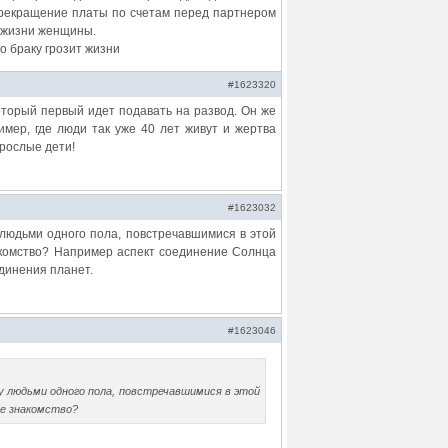
прекращение платы по счетам перед партнером
т жизни женщины.
о браку грозит жизни
#1623320
который первый идет подавать на развод. Он же
имер, где люди так уже 40 лет живут и жертва
зрослые дети!
#1623032
людьми одного пола, повстречавшимися в этой
накомство? Например аспект соединение Солнца
единения планет.
#1623046
у людьми одного пола, повстречавшимися в этой
ое знакомство?