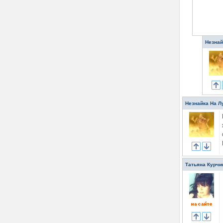
Незнай
Незнайка На Л
Татьяна Курчи