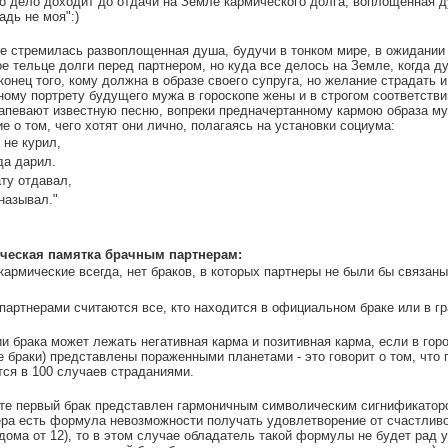
ко дело доходит до отдачи на Земле кармического долга, воплощённая д
адь не моя":)
же стремилась развоплощенная душа, будучи в тонком мире, в ожидании
ое тельце долги перед партнером, но куда все делось на Земле, когда 
конец того, кому должна в образе своего супруга, но желание страдать и
ному портрету будущего мужа в гороскопе жены и в строгом соответстви
апевают известную песню, вопреки предначертанному кармою образа муж
е о том, чего хотят они лично, полагаясь на установки социума:
 не курил,
да дарил.
ту отдавал,
называл."
ческая памятка брачным партнерам:
 кармические всегда, нет браков, в которых партнеры не были бы связа
партнерами считаются все, кто находится в официальном браке или в г
ии брака может лежать негативная карма и позитивная карма, если в гор
браки) представлены пораженными планетами - это говорит о том, что 
тся в 100 случаев страданиями.
рте первый брак представлен гармоничным символическим сигнификаторо
ера есть формула невозможности получать удовлетворение от счастливо
дома от 12), то в этом случае обладатель такой формулы не будет рад у