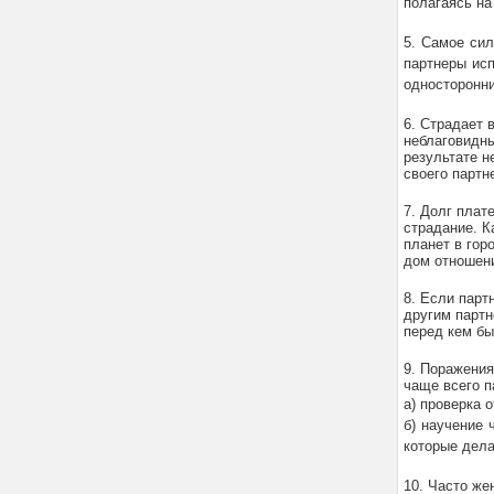
полагаясь на
5. Самое сил
партнеры ис
односторонни
6. Страдает 
неблаговидны
результате н
своего партн
7. Долг плат
страдание. К
планет в гор
дом отношен
8. Если парт
другим партн
перед кем бы
9. Поражения
чаще всего п
а) проверка 
б) научение 
которые дела
10. Часто же