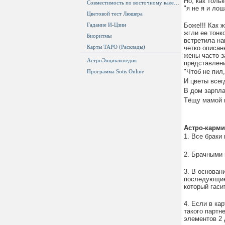
Но, как толь
Совместимость по восточному календарю
"я не я и лош
Цветовой тест Люшера
Гадание И-Цзин
Боже!!! Как 
жгли ее тонк
Биоритмы
встретила на
Карты ТАРО (Расклады)
четко описан
жены часто з
АстроЭнциклопедия
представлени
"Чтоб не пил,
Программа Sotis Online
И цветы всег
В дом зарпла
Тёщу мамой 
Астро-карми
1. Все браки
2. Брачными 
3. В основан
последующие 
который гаси
4. Если в ка
такого партн
элементов 2 