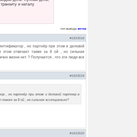
 транзиту и наталу.
тип вывода
ветки
#1623018
нгтификатор , но партнёр при этом и деловой
и этом отвечает также за 8 ой , но сильная
ично жизни нет ? Получается , что эти люди все
#1623019
ор , но партнёр при этом и деловой партнер в
 также за 8 ой , но сильная эссенциально?
#1623020