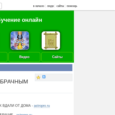
в начало
|
люди
|
сайты
|
помощь
бучение онлайн
Видео
Сайты
Ь БРАЧНЫМ
К ВДАЛИ ОТ ДОМА -
astropro.ru
БРАЧИЕ -
astropro.ru