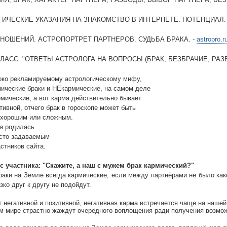
ГИЧЕСКИЕ УКАЗАНИЯ НА ЗНАКОМСТВО В ИНТЕРНЕТЕ. ПОТЕНЦИАЛ.
ТНОШЕНИЙ. АСТРОПОРТРЕТ ПАРТНЕРОВ. СУДЬБА БРАКА. -
astropro.r
КЛАСС: "ОТВЕТЫ АСТРОЛОГА НА ВОПРОСЫ (БРАК, БЕЗБРАЧИЕ, РАЗВ
око рекламируемому астрологическому мифу,
мические браки и НЕкармические, на самом деле
рмические, а вот карма действительно бывает
ативной, отчего брак в гороскопе может быть
 хорошим или сложным.
я родилась
асто задаваемым
стников сайта.
с участника: "Скажите, а наш с мужем брак кармический?"
раки на Земле всегда кармические, если между партнёрами не было ка
зко друг к другу не подойдут.
 негативной и позитивной, негативная карма встречается чаще на нашей
м мире страстно жаждут очередного воплощения ради получения возмож