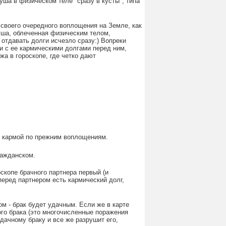
уша в физическом теле "сразу в кусты", типа
 своего очередного воплощения на Земле, как
душа, облеченная физическим телом,
 отдавать долги исчезло сразу:) Вопреки
и с ее кармическими долгами перед ним,
а в гороскопе, где четко дают
ны кармой по прежним воплощениям.
ражданском.
оскопе брачного партнера первый (и
перед партнером есть кармический долг,
м - брак будет удачным. Если же в карте
го брака (это многочисленные поражения
дачному браку и все же разрушит его,