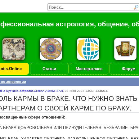
офессиональная астрология, общение, о
otis-Online
Статьи
Мастер-класс
Форум
 по астрологии
ьяна Курчина астролог,СПбАА,АМАМ ISAR
,
03-Июн-2023 13:33
,
2236/14
ОЛЬ КАРМЫ В БРАКЕ. ЧТО НУЖНО ЗНАТ
АРТНЕРАМ О СВОЕЙ КАРМЕ ПО БРАКУ.
 посвященные сфере отношений:
А БРАКА ДОБРОВОЛЬНАЯ ИЛИ ПРИНУДИТЕЛЬНАЯ. БЕЗБРАЧИЕ. БРА
ИЯ, БРАК, ХАРАКТЕР ПАРТНЕРА, РАЗВОДЫ, ВЫБОР ПАРТНЕРА, БЕЗ