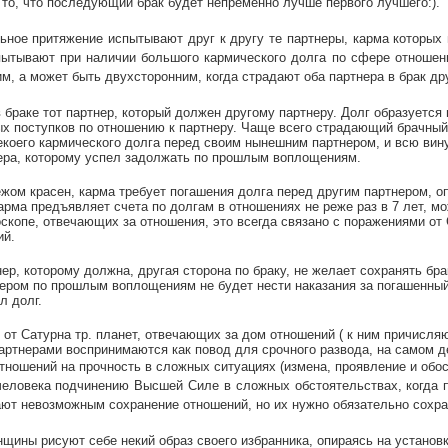
 то, что последующий брак будет непременно лучше первого лучшего:).
ьное притяжение испытывают друг к другу те партнеры, карма которых
пытывают при наличии большого кармического долга по сфере отношени
м, а может быть двухсторонним, когда страдают оба партнера в брак дру
в браке тот партнер, который должен другому партнеру. Долг образуется
х поступков по отношению к партнеру. Чаще всего страдающий брачный п
екоего кармического долга перед своим нынешним партнером, и всю вину
ера, которому успел задолжать по прошлым воплощениям.
ежом красен, карма требует погашения долга перед другим партнером, о
арма предъявляет счета по долгам в отношениях не реже раз в 7 лет, м
оскопе, отвечающих за отношения, это всегда связано с поражениями от
ий.
нер, которому должна, другая сторона по браку, не желает сохранять бр
ером по прошлым воплощениям не будет нести наказания за погашенный д
л долг.
 от Сатурна тр. планет, отвечающих за дом отношений ( к ним причисля
артнерами воспринимаются как повод для срочного развода, на самом д
отношений на прочность в сложных ситуациях (измена, проявление и обос
человека подчинению Высшей Силе в сложных обстоятельствах, когда 
ют невозможным сохранение отношений, но их нужно обязательно сохра
нщины рисуют себе некий образ своего избранника, опираясь на установк