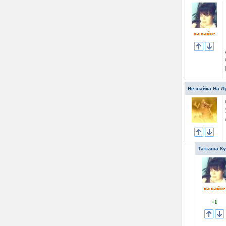
Незнайка На Л
Татьяна К
+1