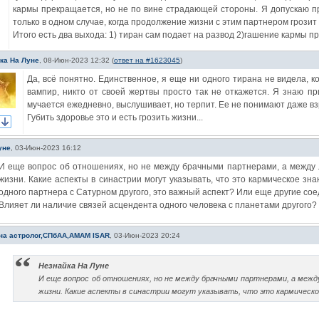
кармы прекращается, но не по вине страдающей стороны. Я допускаю 
только в одном случае, когда продолжение жизни с этим партнером грози
Итого есть два выхода: 1) тиран сам подает на развод 2)гашение кармы пр
ка На Луне
,
08-Июн-2023 12:32
(
ответ на #1623045
)
Да, всё понятно. Единственное, я еще ни одного тирана не видела, 
вампир, никто от своей жертвы просто так не откажется. Я знаю пр
мучается ежедневно, выслушивает, но терпит. Ее не понимают даже в
Губить здоровье это и есть грозить жизни...
уне
,
03-Июн-2023 16:12
И еще вопрос об отношениях, но не между брачными партнерами, а между 
жизни. Какие аспекты в синастрии могут указывать, что это кармическое з
одного партнера с Сатурном другого, это важный аспект? Или еще другие со
Влияет ли наличие связей асцендента одного человека с планетами другого?
на астролог,СПбАА,АМАМ ISAR
,
03-Июн-2023 20:24
Незнайка На Луне
И еще вопрос об отношениях, но не между брачными партнерами, а межд
жизни. Какие аспекты в синастрии могут указывать, что это кармическ