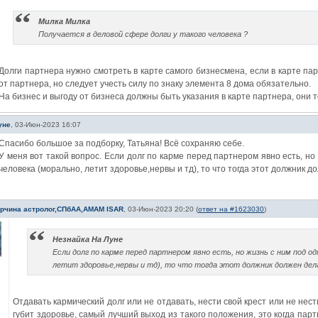
Милка Милка
Получается в деловой сфере долги у такого человека ?
Долги партнера нужно смотреть в карте самого бизнесмена, если в карте пар
от партнера, но следует учесть силу по знаку элемента 8 дома обязательно.
На бизнес и выгоду от бизнеса должны быть указания в карте партнера, они 
уне
,
03-Июн-2023 16:07
Спасибо большое за подборку, Татьяна! Всё сохраняю себе.
У меня вот такой вопрос. Если долг по карме перед партнером явно есть, но
человека (морально, летит здоровье,нервы и тд), то что тогда этот должник 
урчина астролог,СПбАА,АМАМ ISAR
,
03-Июн-2023 20:20
(
ответ на #1623030
)
Незнайка На Луне
Если долг по карме перед партнером явно есть, но жизнь с ним под о
летит здоровье,нервы и тд), то что тогда этот должник должен дел
Отдавать кармический долг или не отдавать, нести свой крест или не нести
губит здоровье, самый лучший выход из такого положения, это когда парт