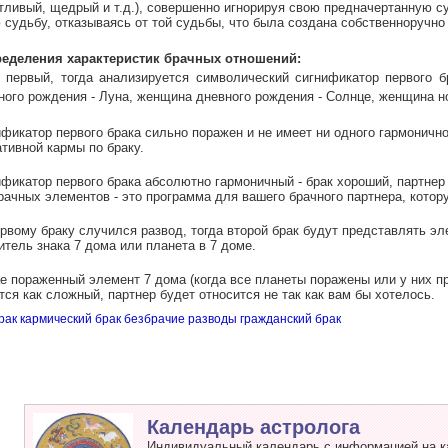
тливый, щедрый и т.д.), совершенно игнорируя свою предначертанную с
 судьбу, отказываясь от той судьбы, что была создана собственноручн
еделения характеристик брачных отношений:
к первый, тогда анализируется символический сигнификатор первого б
ого рождения - Луна, женщина дневного рождения - Солнце, женщина н
ификатор первого брака сильно поражен и не имеет ни одного гармонично
ативной кармы по браку.
ификатор первого брака абсолютно гармоничный - брак хороший, партнер 
рачных элементов - это программа для вашего брачного партнера, котор
ервому браку случился развод, тогда второй брак будут представлять эл
итель знака 7 дома или планета в 7 доме.
е пораженный элемент 7 дома (когда все планеты поражены или у них п
тся как сложный, партнер будет относится не так как вам бы хотелось.
рак
кармический
брак
безбрачие
разводы
гражданский
брак
Календарь астролога
Индивидуальный календарь с информацией на к