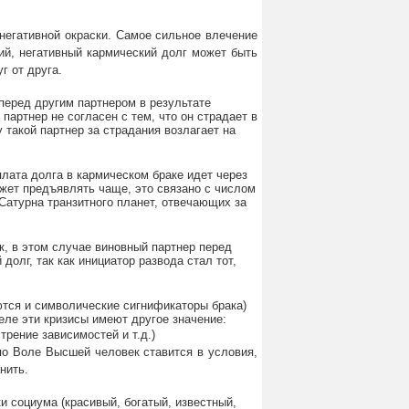
 негативной окраски. Самое сильное влечение
й, негативный кармический долг может быть
г от друга.
 перед другим партнером в результате
артнер не согласен с тем, что он страдает в
 такой партнер за страдания возлагает на
плата долга в кармическом браке идет через
ожет предъявлять чаще, это связано с числом
 Сатурна транзитного планет, отвечающих за
ак, в этом случае виновный партнер перед
олг, так как инициатор развода стал тот,
ются и символические сигнификаторы брака)
еле эти кризисы имеют другое значение:
трение зависимостей и т.д.)
по Воле Высшей человек ставится в условия,
нить.
и социума (красивый, богатый, известный,