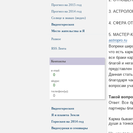
Прогноз на 2015 год
3. АСТРОЛО
Прогноз на 2014 год
Солнце в знаках (видео)
4. СФЕРА О
Видеогороскоп
Место жительства и Я
5. МАСТЕР-
Разное
astropro.ru
Вопреки шир
RSS Лента
что есть кар
все браки ка
Контакты
благой и нег
представлен
e-mail:
Данная стать
0
благодаря ч
skype:
0
вопросам уча
телефон(ы):
0
Такой вопро
Ответ: Все б
партнеры бли
Видеогороскоп
Я и планета Земля
Карма бывает
Гороскоп на 2014 год
души а тонко
Видеоуроки и семинары