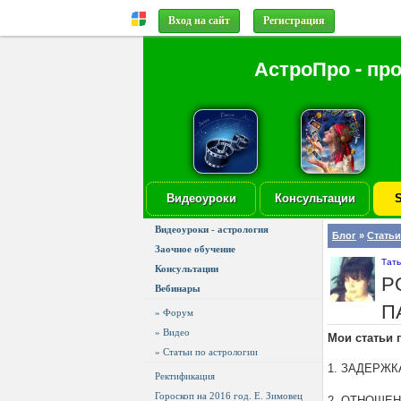
Вход на сайт
Регистрация
АстроПро - пр
Видеоуроки
Консультации
S
Видеоуроки - астрология
Блог
»
Статьи
Заочное обучение
Тат
Консультации
Р
Вебинары
П
» Форум
» Видео
Мои статьи
» Статьи по астрологии
1. ЗАДЕРЖК
Ректификация
Гороскоп на 2016 год. Е. Зимовец
2. ОТНОШЕН