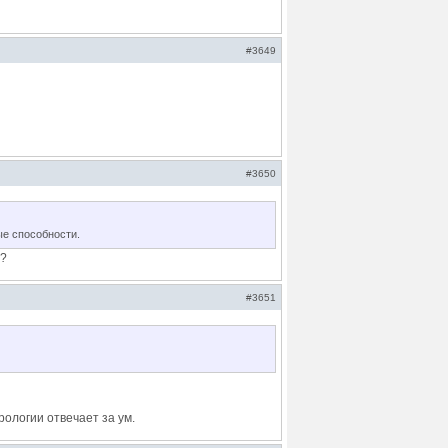
#3649
#3650
ые способности.
е?
#3651
рологии отвечает за ум.