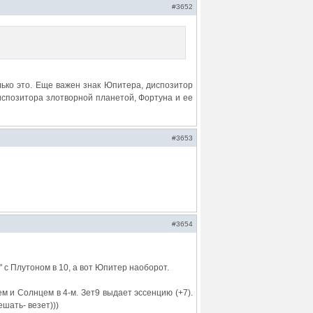
#3652
ько это. Еще важен знак Юпитера, диспозитор
испозитора злотворной планетой, Фортуна и ее
#3653
#3654
" с Плутоном в 10, а вот Юпитер наоборот.
ем и Солнцем в 4-м. Зет9 выдает эссенцию (+7).
шать- везет)))