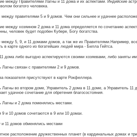
ие между Правителями Лагны и 11 дома и их аспектами. Индийские астр
волом богатого человека.
 между правителями 5 и 9 домов. Чем они сильнее и удачнее расположе
ие между хозяином 2 дома и 11 дома определяется по сочетанию аспект
нны, человек будет подобен Кубере, Богу богатства.
 между 5, 9, и 11 домами домов, а так же их Правителями.Например, в
ь в карте одного из богатейших людей мира - Билла Гейтса.
и 11 дома либо выгодно аспектируются своими хозяевами, либо заняты им
ь Лагны связан с правителями 2 и 9 домов.
а показателя присутствуют в карте Рокфеллера.
ь Лагны во втором доме, Управитель 2 дома в 11 доме, а Управитель 11 
чает удачное сочетание для обретения благосостояния.
ь Лагны и 2 дома поменялись местами.
и 9 и 10 домов сочетаются в 9 или 10 домах.
9 и 11 домов обменялись местами
ятное расположение дружественных планет (в кардинальных домах и три