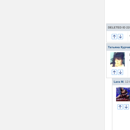
DELETED ID 22
Татьяна Курчи
Lara M
,
12-