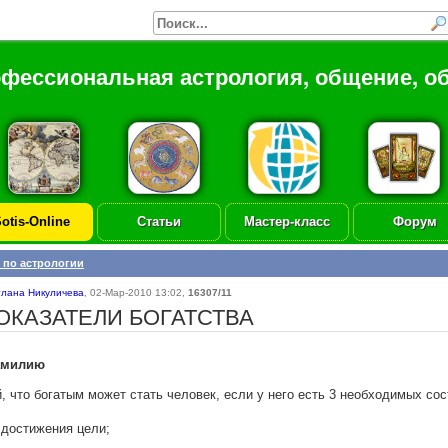
офессиональная астрология, общение, о
otis-Online
Статьи
Мастер-класс
Форум
 по астрологии
тлана Никуличева
,
02-Мар-2010 13:02
,
16307/11
ОКАЗАТЕЛИ БОГАТСТВА
амилию
, что богатым может стать человек, если у него есть 3 необходимых с
я достижения цели;