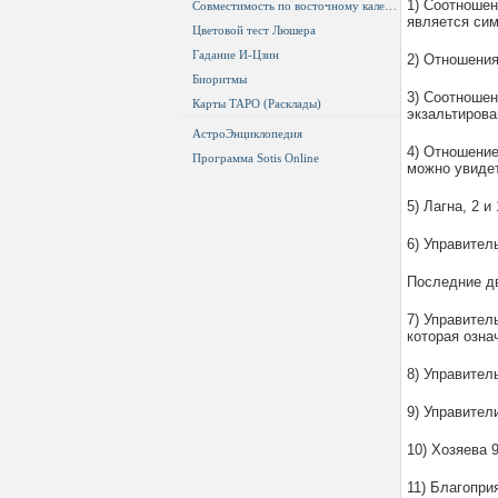
1) Соотношен
Совместимость по восточному календарю
является сим
Цветовой тест Люшера
Гадание И-Цзин
2) Отношения
Биоритмы
3) Соотношен
Карты ТАРО (Расклады)
экзальтирова
АстроЭнциклопедия
4) Отношение
Программа Sotis Online
можно увидет
5) Лагна, 2 
6) Управител
Последние дв
7) Управител
которая озна
8) Управител
9) Управител
10) Хозяева 
11) Благопри