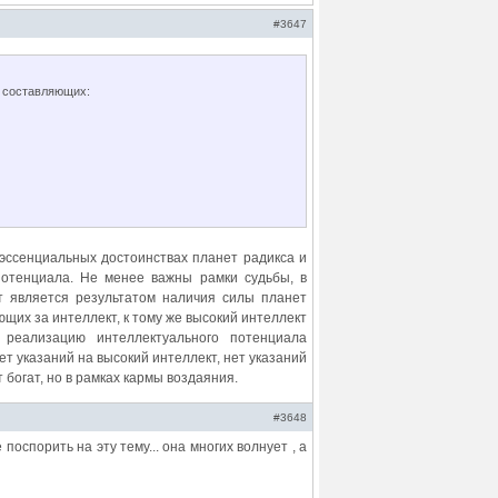
#3647
х составляющих:
эссенциальных достоинствах планет радикса и
потенциала. Не менее важны рамки судьбы, в
т является результатом наличия силы планет
их за интеллект, к тому же высокий интеллект
реализацию интеллектуального потенциала
ет указаний на высокий интеллект, нет указаний
т богат, но в рамках кармы воздаяния.
#3648
поспорить на эту тему... она многих волнует , а