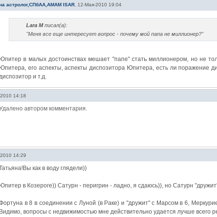
на астролог,СПбАА,АМАМ ISAR
,
12-Мая-2010 19:04
Lara M
писал(а):
"Меня все еще интересует вопрос - почему мой папа не миллионер?"
Юпитер в малых достоинствах мешает "папе" стать миллионером, но не тол
Юпитера, его аспекты, аспекты диспозитора Юпитера, есть ли поражение д
диспозитор и т.д.
-2010 14:18
Удалено автором комментария.
-2010 14:29
Татьяна!Вы как в воду глядели))
Юпитер в Козероге)) Сатурн - перигрин - ладно, я сдаюсь)), но Сатурн "дружит
Фортуна в 8 в соединении с Луной (в Раке) и "дружит" с Марсом в 6, Меркури
Видимо, вопросы с недвижимостью мне действительно удается лучше всего ре