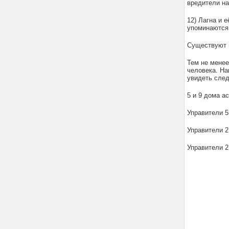
вредители на
12) Лагна и 
упоминаются 
Существуют и
Тем не менее
человека. На
увидеть сле
5 и 9 дома а
Управители 5
Управители 2
Управители 2