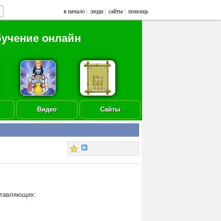
в начало
|
люди
|
сайты
|
помощь
бучение онлайн
Видео
Сайты
оставляющих: