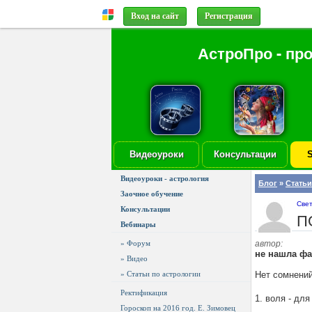
Вход на сайт
Регистрация
АстроПро - пр
Видеоуроки
Консультации
S
Видеоуроки - астрология
Блог
»
Статьи
Заочное обучение
Све
Консультации
П
Вебинары
» Форум
автор:
не нашла ф
» Видео
» Статьи по астрологии
Нет сомнений
Ректификация
1. воля - дл
Гороскоп на 2016 год. Е. Зимовец