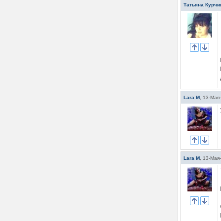
Татьяна Курчи
Lara M
,
13-Мая
Lara M
,
13-Мая