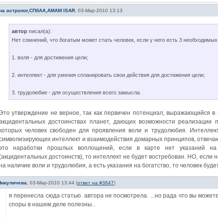
на астролог,СПбАА,АМАМ ISAR
,
03-Мар-2010 13:13
автор
писал(а):
Нет сомнений, что богатым может стать человек, если у него есть 3 необходимы
1. воля - для достижения цели;
2. интеллект - для умения спланировать свои действия для достижения цели;
3. трудолюбие - для осуществления всего замысла.
Это утверждение не верное, так как первичен потенциал, выражающийся в 
акцидентальных достоинствах планет, дающих возможности реализации 
которых человек свободен для проявления воли и трудолюбия. Интеллек
символизирующих интеллект и взаимодействия домарных принципов, отвечающ
это наработки прошлых воплощений, если в карте нет указаний на 
(акцидентальных достоинств), то интеллект не будет востребован. НО, если н
на наличие воли и трудолюбия, а есть указания на богатство, то человек буде
Никуличева
,
03-Мар-2010 13:44
(
ответ на #3647
)
я перенесла сюда статью. автора не посмотрела. ...но рада что вы можете 
споры в нашем деле полезны..