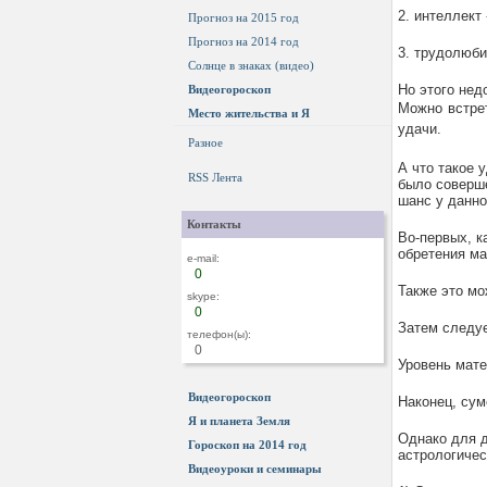
2. интеллект
Прогноз на 2015 год
Прогноз на 2014 год
3. трудолюби
Солнце в знаках (видео)
Но этого нед
Видеогороскоп
Можно встрет
Место жительства и Я
удачи.
Разное
А что такое 
RSS Лента
было соверше
шанс у данно
Контакты
Во-первых, к
обретения ма
e-mail:
0
Также это мо
skype:
0
Затем следуе
телефон(ы):
0
Уровень мате
Видеогороскоп
Наконец, сум
Я и планета Земля
Однако для д
Гороскоп на 2014 год
астрологиче
Видеоуроки и семинары