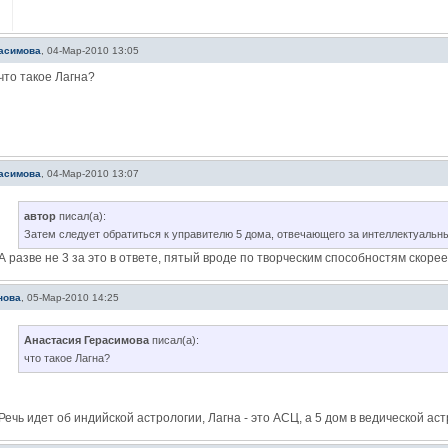
расимова
,
04-Мар-2010 13:05
что такое Лагна?
расимова
,
04-Мар-2010 13:07
автор
писал(а):
Затем следует обратиться к управителю 5 дома, отвечающего за интеллектуальн
А разве не 3 за это в ответе, пятый вроде по творческим способностям скоре
нова
,
05-Мар-2010 14:25
Анастасия Герасимова
писал(а):
что такое Лагна?
Речь идет об индийской астрологии, Лагна - это АСЦ, а 5 дом в ведической аст