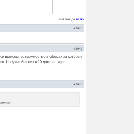
тип вывода
ветки
#3644
#3645
ся шансом, возможностью в сферах за которые
а. Но даже без них в 10 доме он хорош.
#3646
зяином.
.