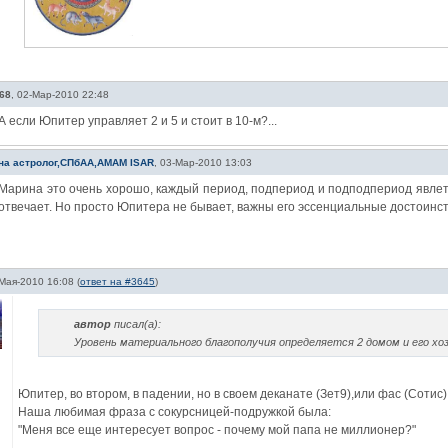
68
,
02-Мар-2010 22:48
А если Юпитер управляет 2 и 5 и стоит в 10-м?...
на астролог,СПбАА,АМАМ ISAR
,
03-Мар-2010 13:03
Марина это очень хорошо, каждый период, подпериод и подподпериод явлет
отвечает. Но просто Юпитера не бывает, важны его эссенциальные достоинств
Мая-2010 16:08
(
ответ на #3645
)
автор
писал(а):
Уровень материального благополучия определяется 2 домом и его хо
Юпитер, во втором, в падении, но в своем деканате (Зет9),или фас (Сотис)
Наша любимая фраза с сокурсницей-подружкой была:
"Меня все еще интересует вопрос - почему мой папа не миллионер?"