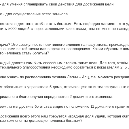
 - для умения спланировать свои действия для достижения цели;
е - для осуществления всего замысла.
остаточно для того, чтобы стать богатым. Есть ещё один элемент - это у
ить 5000 людей с перечисленными качествами, тем не мене не нашедш
удача? Это совокупность позитивного влияния на нашу жизнь, происходящ
но нами в этой жизни или в прежних воплощениях. Каким образом с по
го человека стать богатым?
аждый должен сам быть способным ставить такие цели. Для того, чтобы 
териального благосостояния необходимо обратиться к показателям 2, 5 ,
жно узнать по расположению хозяина Лагны – Асц, т.е. момента рождени
т обратиться к управителю 5 дома, отвечающего за интеллектуальные 
риального благополучия определяется 2 домом и его хозяином.
еем ли мы достичь богатства видно по положению 11 дома и его правите
остижения всего этого нам требуется изрядная доля удачи, которая оби
ские компоненты делающие человека богатым?