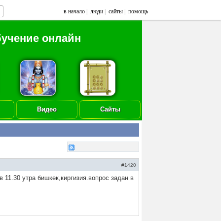
в начало
|
люди
|
сайты
|
помощь
бучение онлайн
Видео
Сайты
#1420
в 11.30 утра бишкек,киргизия.вопрос задан в