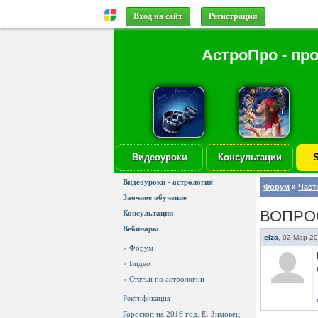
Вход на сайт
Регистрация
АстроПро - пр
Видеоуроки
Консультации
S
Видеоуроки - астрология
Форум
»
Част
Заочное обучение
ВОПРО
Консультации
Вебинары
elza
,
02-Мар-20
» Форум
» Видео
» Статьи по астрологии
Ректификация
Гороскоп на 2016 год. Е. Зимовец