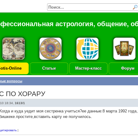
офессиональная астрология, общение, о
otis-Online
Статьи
Мастер-класс
Форум
ные вопросы
С ПО ХОРАРУ
10 18:34
,
1613/1
Когда и куда уедит моя сестренка учитъся?ее данные:8 марта 1992 года,
бишкеке.простите,вставить карту не получилось.
цитировать
|