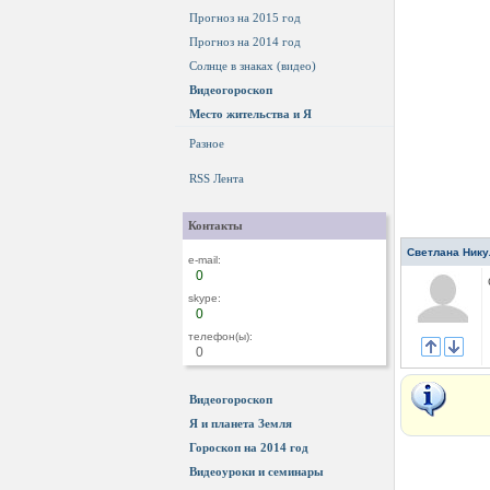
Прогноз на 2015 год
Прогноз на 2014 год
Солнце в знаках (видео)
Видеогороскоп
Место жительства и Я
Разное
RSS Лента
Контакты
Светлана Нику
e-mail:
0
skype:
0
телефон(ы):
0
Видеогороскоп
Я и планета Земля
Гороскоп на 2014 год
Видеоуроки и семинары