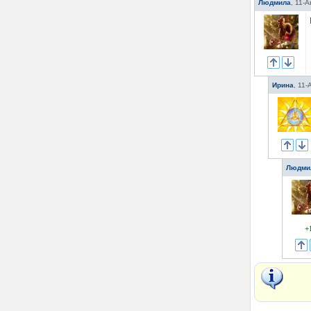
Людмила
,
11-А
Ирина
,
11-
Людми
+