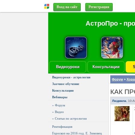
Вход на сайт
Регистрация
АстроПро - пр
Видеоуроки
Консультации
S
Видеоуроки - астрология
Форум
»
Хора
Заочное обучение
КАК П
Консультации
Вебинары
Людмила
,
10-А
» Форум
» Видео
» Статьи по астрологии
Ректификация
Гороскоп на 2016 год. Е. Зимовец