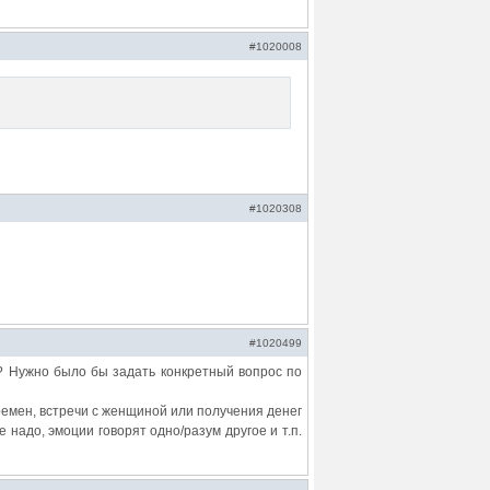
#1020008
#1020308
#1020499
в? Нужно было бы задать конкретный вопрос по
еремен, встречи с женщиной или получения денег
е надо, эмоции говорят одно/разум другое и т.п.