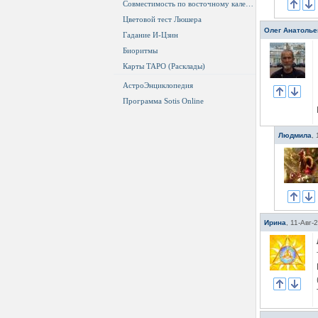
Совместимость по восточному календарю
Цветовой тест Люшера
Олег Анатолье
Гадание И-Цзин
Биоритмы
Карты ТАРО (Расклады)
АстроЭнциклопедия
Программа Sotis Online
Людмила
,
Ирина
,
11-Авг-