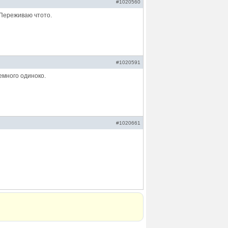
#1020560
.Переживаю чтото.
#1020591
немного одиноко.
#1020661