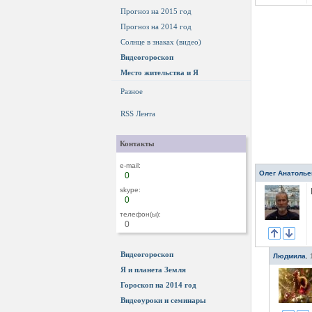
Прогноз на 2015 год
Прогноз на 2014 год
Солнце в знаках (видео)
Видеогороскоп
Место жительства и Я
Разное
RSS Лента
Контакты
e-mail:
Олег Анатолье
0
skype:
0
телефон(ы):
0
Видеогороскоп
Людмила
,
Я и планета Земля
Гороскоп на 2014 год
Видеоуроки и семинары