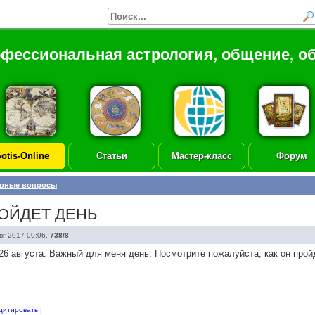
офессиональная астрология, общение, о
otis-Online
Статьи
Мастер-класс
Форум
рные вопросы
РОЙДЕТ ДЕНЬ
вг-2017 09:06
,
738/8
26 августа. Важный для меня день. Посмотрите пожалуйста, как он прой
цитировать
|