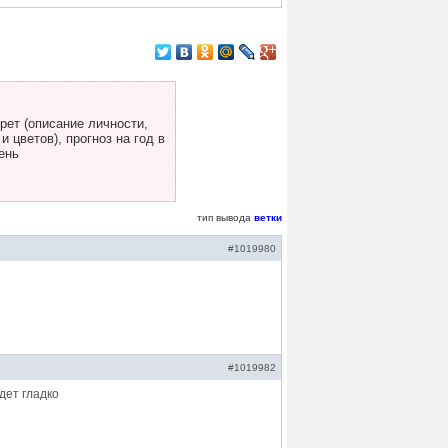
ет (описание личности,
 цветов), прогноз на год в
ень
тип вывода
ветки
#1019980
#1019982
удет гладко