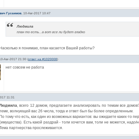
вич Гусаимов
,
10-Авг-2017 10:47
Людмила
план то есть...а вот все ли будет гладко
Насколько я понимаю, план касается Вашей работы?
10-Авг-2017 21:30
(
ответ на #1020008
)
нет совсем не работа
2017 11:31
Людмила
, всего 12 домом, предлагаете анализировать по темам все домо
теме, волнующей вас 26 числа, тогда и ответ был бы более определенным.
По тому что есть, как один из возможных вариантов: вы ожидаете каких-то п
(имущества). Есть какой раздрай - толи хочется вам, толи не можется, надо/н
Тема партнерства прослеживается.