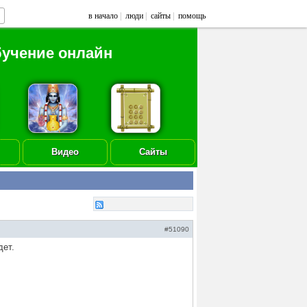
в начало
|
люди
|
сайты
|
помощь
бучение онлайн
Видео
Сайты
#51090
дет.