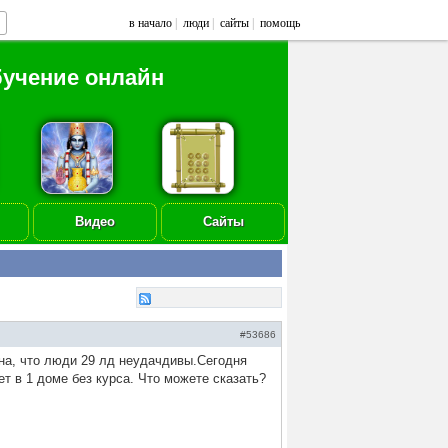
в начало
|
люди
|
сайты
|
помощь
бучение онлайн
Видео
Сайты
#53686
на, что люди 29 лд неудачдивы.Сегодня
т в 1 доме без курса. Что можете сказать?