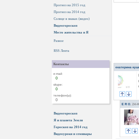
Прогноз на 2015 год
Прогноз на 2014 год
Солнце в знаках (видео)
Видеогороскоп
Место жительства и Я
Разное
RSS Лента
Контакты
екатерина куш
e-mail:
0
skype:
0
телефон(ы):
0
E R O
,
24-Н
Видеогороскоп
Я и планета Земля
Гороскоп на 2014 год
Видеоуроки и семинары