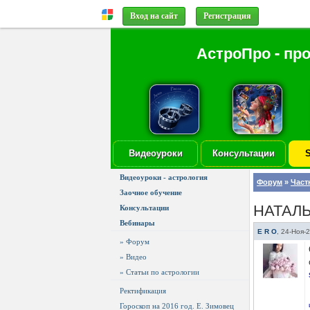
Вход на сайт
Регистрация
АстроПро - пр
Видеоуроки
Консультации
S
Видеоуроки - астрология
Форум
»
Част
Заочное обучение
НАТАЛ
Консультации
Вебинары
E R O
,
24-Ноя-
» Форум
» Видео
» Статьи по астрологии
Ректификация
Гороскоп на 2016 год. Е. Зимовец