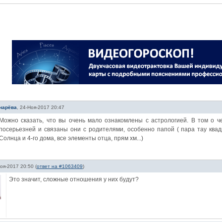
нарёва
,
24-Ноя-2017 20:47
Можно сказать, что вы очень мало ознакомлены с астрологией. В том о че
посерьезней и связаны они с родителями, особенно папой ( пара тау квад
Солнца и 4-го дома, все элементы отца, прям хм...)
оя-2017 20:50
(
ответ на #1063409
)
Это значит, сложные отношения у них будут?