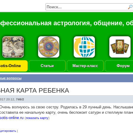
офессиональная астрология, общение, о
otis-Online
Статьи
Мастер-класс
Форум
ные вопросы
ЬНАЯ КАРТА РЕБЕНКА
2017 20:12
,
746/2
Очень волнуюсь за свою сестру. Родилась в 29 лунный день. Наслышан
составила ее начальную карту, очень беспокоит сатурн и стеллиум плане
sotis-online.ru
(
показать карту
)
цитировать
|