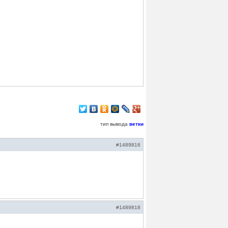
тип вывода
ветки
#1489816
#1489818