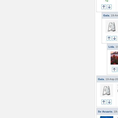
+2
Gala
,
19-Ап
Lida
,
1
Gala
,
19-Апр-2
Sv Acuario
,
19-