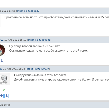
р-2021 14:56
(
ответ на #1489827
)
Врождённое есть, но то, что приобретено,даже сравнивать нельзя.в 25 ле
 С.
,
19-Апр-2021 15:10
(
ответ на #1489831
)
Ну, тогда второй вариант - 27-28 лет.
Остальные года я не могу особо выделить по этой теме.
la
,
19-Апр-2021 15:15
(
ответ на #1489837
)
Обнаружено было не в этом возрасте.
До обнаружения ничем, кроме кашель-сопли, не болел. И считал с
+1
021 15:06