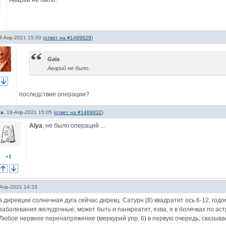
Аварий не было.
9-Апр-2021 15:00
(
ответ на #1489829
)
Gala
Аварий не было.
последствие операции?
la
,
19-Апр-2021 15:05
(
ответ на #1489832
)
Alya
, не было операций ...
+1
Апр-2021 14:33
в дирекции солнечная дуга сейчас дирекц. Сатурн (8) квадратит ось 6-12, го
заболевания желудочные, может быть и панкреатит, язва, я в болячках по аст
Любое нервное перенапряжение (меркурий упр. 6) в первую очередь, сказыва