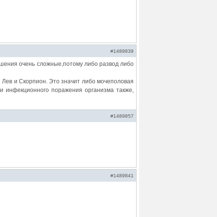
#1489839
шения очень сложные,потому либо развод либо
 Лев и Скорпион. Это значит либо мочеполовая
 и инфекционного поражения организма также,
#1489857
#1489841