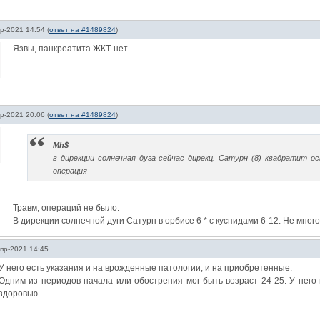
р-2021 14:54
(
ответ на #1489824
)
Язвы, панкреатита ЖКТ-нет.
р-2021 20:06
(
ответ на #1489824
)
Mh$
в дирекции солнечная дуга сейчас дирекц. Сатурн (8) квадратит о
операция
Травм, операций не было.
В дирекции солнечной дуги Сатурн в орбисе 6 * с куспидами 6-12. Не мног
пр-2021 14:45
У него есть указания и на врожденные патологии, и на приобретенные.
Одним из периодов начала или обострения мог быть возраст 24-25. У него
здоровью.