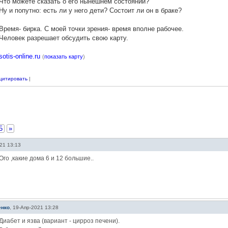
Что можете сказать о его нынешнем состоянии?
Ну и попутно: есть ли у него дети? Состоит ли он в браке?
Время- бирка. С моей точки зрения- время вполне рабочее.
Человек разрешает обсудить свою карту.
sotis-online.ru
(
показать карту
)
цитировать
|
5
»
21 13:13
Ого ,какие дома 6 и 12 большие..
енко
,
19-Апр-2021 13:28
Диабет и язва (вариант - цирроз печени).