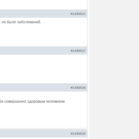
#1489831
т не было заболеваний.
#1489837
#1489838
ебя совершенно здоровым человеком.
#1489836