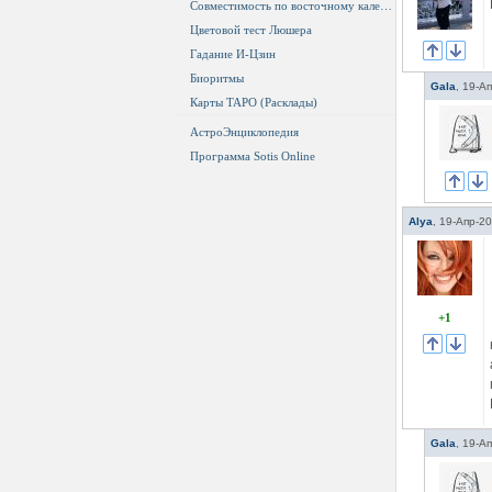
Совместимость по восточному календарю
Цветовой тест Люшера
Гадание И-Цзин
Биоритмы
Gala
,
19-Ап
Карты ТАРО (Расклады)
АстроЭнциклопедия
Программа Sotis Online
Alya
,
19-Апр-20
+1
Gala
,
19-Ап