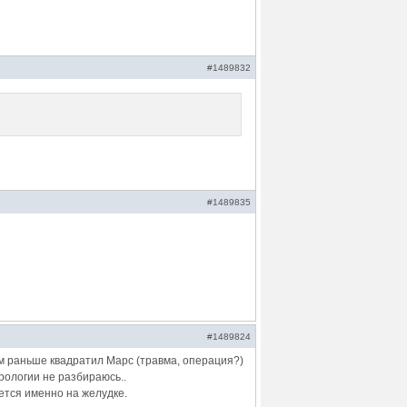
#1489832
#1489835
#1489824
дом раньше квадратил Марс (травма, операция?)
рологии не разбираюсь..
ется именно на желудке.