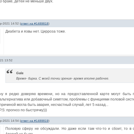
В браке, детей не меньше двух.
р-2021 14:52
(
ответ на #1489818
)
Диабета и язвы нет. Цирроза тоже.
21 13:52
Gala
Время- бирка. С моей точки зрения- время вполне рабочее.
ну я редко доверяю времени, но на предоставленной карте могут быть п
альтернатива или добавочный симптом, проблемы с функциями половой сист
причиной могла быть авария, несчастный случай, лет 5 назад...
P.S: прогноз по быстрячку)))
р-2021 14:54
(
ответ на #1489819
)
Половую сферу не обсуждали. Но даже если там что-то и сбоит, то в 