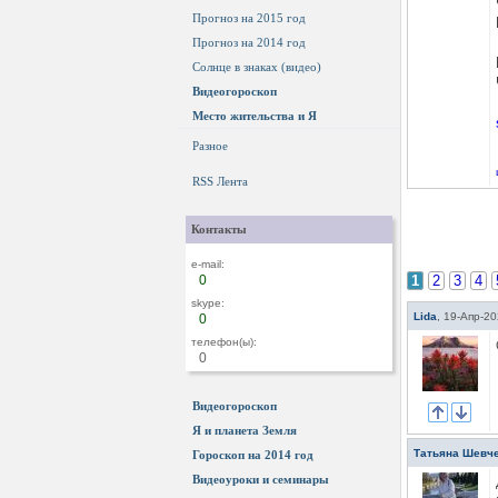
Прогноз на 2015 год
Прогноз на 2014 год
Солнце в знаках (видео)
Видеогороскоп
Место жительства и Я
Разное
RSS Лента
Контакты
e-mail:
0
1
2
3
4
skype:
Lida
,
19-Апр-20
0
телефон(ы):
0
Видеогороскоп
Я и планета Земля
Татьяна Шевч
Гороскоп на 2014 год
Видеоуроки и семинары