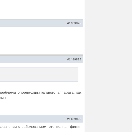
#1489828
#1489819
роблемы опорно-двигательного аппарата, как
емы.
#1489829
сравнении с заболеванием- это полная фигня.