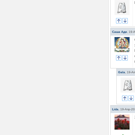
Саша Ади
,
19-
Gala
,
19-Ап
Lida
,
19-Апр-20