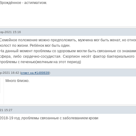
Врождённое - астигматизм.
Апр-2021 15:16
Семейное положение можно предположить, мужчина мог быть женат, но отно
холост по жизни. Ребёнок мог быть один.
На данный момент проблемы со здоровьем могли быть связанные со знаками
сфера, либо сердечно-сосудистая. Скорпион несёт фактор бактериального
проблемы с печенью(желчным на этот период)
р-2021 16:42
(
ответ на #1489839
)
Много близко.
21 15:27
2018-19 год ,проблемы связанные с заболеванием крови