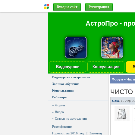
Вход на сайт
Регистрация
АстроПро - пр
Видеоуроки
Консультации
S
Видеоуроки - астрология
Форум
»
Част
Заочное обучение
ЧИСТО
Консультации
Вебинары
Gala
,
19-Апр-2
» Форум
» Видео
» Статьи по астрологии
Ректификация
Гороскоп на 2016 год. Е. Зимовец