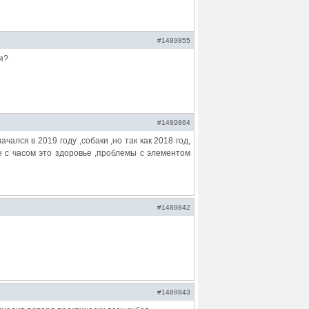
#1489855
я?
#1489864
чался в 2019 году ,собаки ,но так как 2018 год,
е с часом это здоровье ,проблемы с элементом
#1489842
#1489843