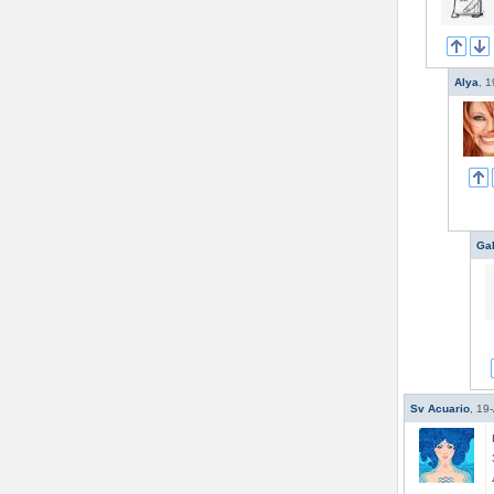
Alya
,
1
Ga
Sv Acuario
,
19-