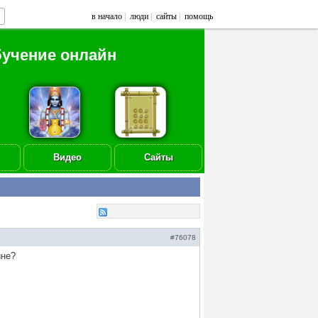
в начало
|
люди
|
сайты
|
помощь
бучение онлайн
Видео
Сайты
#76078
ине?