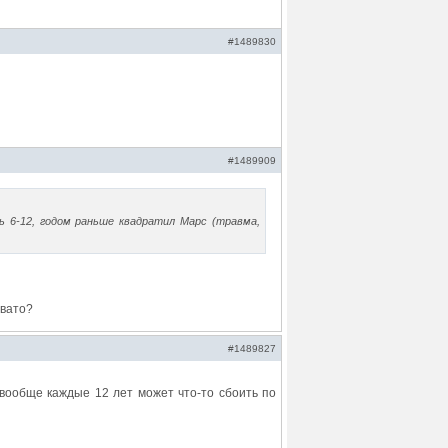
#1489830
#1489909
сь 6-12, годом раньше квадратил Марс (травма,
овато?
#1489827
 вообще каждые 12 лет может что-то сбоить по