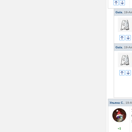
Gala
,
19-Ап
Gala
,
19-Ап
Ульяна С.
,
19-А
+1