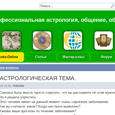
офессиональная астрология, общение, о
otis-Online
Статьи
Мастер-класс
Форум
ные вопросы
 АСТРОЛОГИЧЕСКАЯ ТЕМА.
021 12:41
,
7050/354
Сначала была мысль просто спросить: что вы расскажете об этом мужч
Но я решила упростить.
Этот человек имеет на данный момент очень серьёзное заболевание.
Как вы считаете- какое? Когда оно было выявлено?
Каковы ваши прогнозы по течению заболевания?