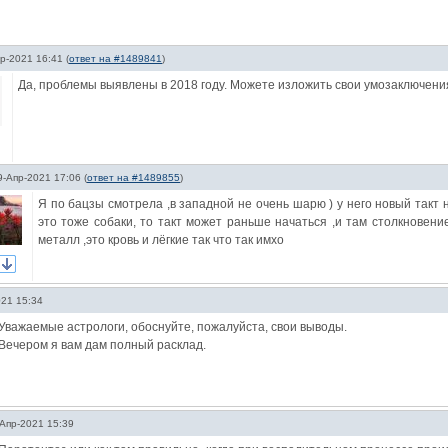
р-2021 16:41
(
ответ на #1489841
)
Да, проблемы выявлены в 2018 году. Можете изложить свои умозаключени
9-Апр-2021 17:06
(
ответ на #1489855
)
Я по бацзы смотрела ,в западной не очень шарю ) у него новый такт на
это тоже собаки, то такт может раньше начаться ,и там столкновени
металл ,это кровь и лёгкие так что так имхо
021 15:34
Уважаемые астрологи, обоснуйте, пожалуйста, свои выводы.
Вечером я вам дам полный расклад.
Апр-2021 15:39