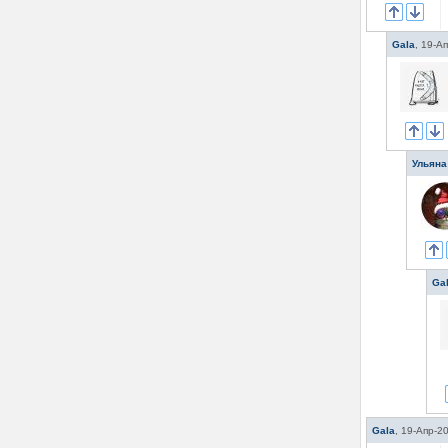
Gala
,
19-Ап
Ульяна
Ga
Gala
,
19-Апр-2