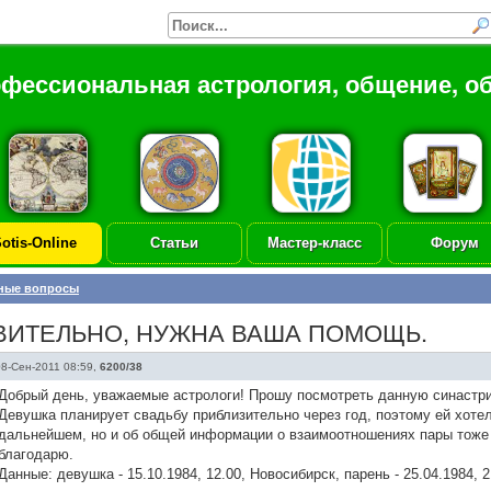
офессиональная астрология, общение, о
otis-Online
Статьи
Мастер-класс
Форум
ные вопросы
ВИТЕЛЬНО, НУЖНА ВАША ПОМОЩЬ.
08-Сен-2011 08:59
,
6200/38
Добрый день, уважаемые астрологи! Прошу посмотреть данную синастри
Девушка планирует свадьбу приблизительно через год, поэтому ей хотел
дальнейшем, но и об общей информации о взаимоотношениях пары тоже 
благодарю.
Данные: девушка - 15.10.1984, 12.00, Новосибирск, парень - 25.04.1984, 