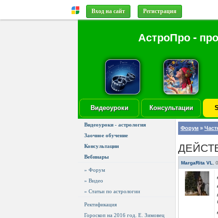
Вход на сайт
Регистрация
АстроПро - пр
Видеоуроки
Консультации
S
Видеоуроки - астрология
Форум
»
Част
Заочное обучение
ДЕЙСТ
Консультации
Вебинары
MargaRita VL
,
» Форум
» Видео
» Статьи по астрологии
Ректификация
Гороскоп на 2016 год. Е. Зимовец