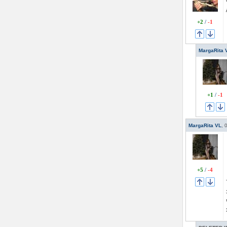
+2
/
-1
MargaRita 
+1
/
-1
MargaRita VL
,
+5
/
-4