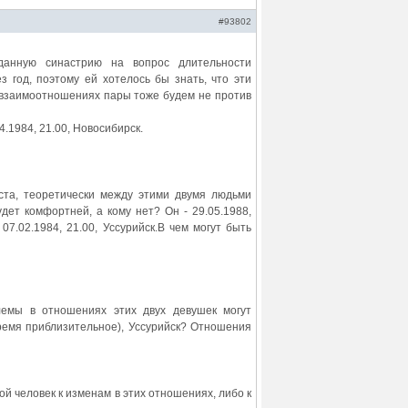
#93802
данную синастрию на вопрос длительности
 год, поэтому ей хотелось бы знать, что эти
взаимоотношениях пары тоже будем не против
4.1984, 21.00, Новосибирск.
ста, теоретически между этими двумя людьми
ет комфортней, а кому нет? Он - 29.05.1988,
07.02.1984, 21.00, Уссурийск.В чем могут быть
блемы в отношениях этих двух девушек могут
 (время приблизительное), Уссурийск? Отношения
дой человек к изменам в этих отношениях, либо к