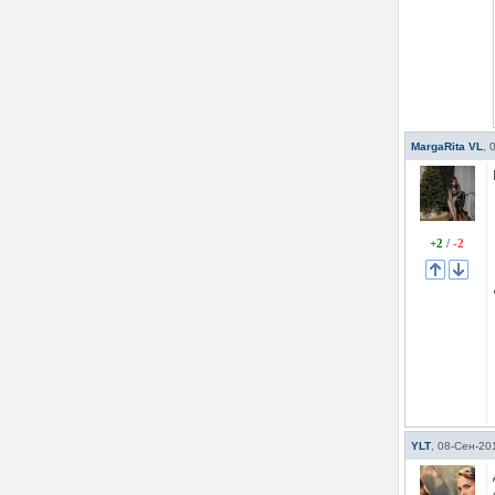
MargaRita VL
,
+2
/
-2
YLT
,
08-Сен-20