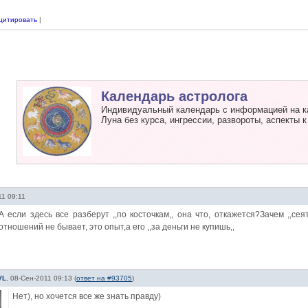
цитировать
|
Календарь астролога
Индивидуальный календарь с информацией на к
Луна без курса, ингрессии, развороты, аспекты к
11 09:11
А если здесь все разберут ,,по косточкам,, она что, откажется?Зачем ,,с
отношений не бывает, это опыт,а его ,,за деньги не купишь,,
VL
,
08-Сен-2011 09:13
(
ответ на #93705
)
Нет), но хочется все же знать правду)