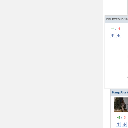
DELETED ID 10
+4
/
-4
MargaRita 
+3
/
-3