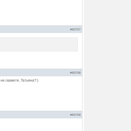
#93707
#93708
не скажете, Татьяна?:)
#93709