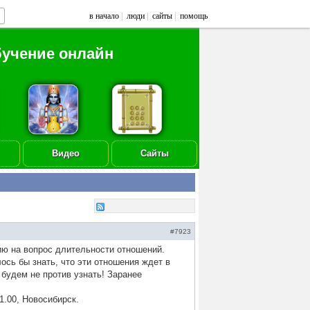
в начало
|
люди
|
сайты
|
помощь
бучение онлайн
Видео
Сайты
#7923
ю на вопрос длительности отношений.
ось бы знать, что эти отношения ждет в
будем не против узнать! Заранее
21.00, Новосибирск.