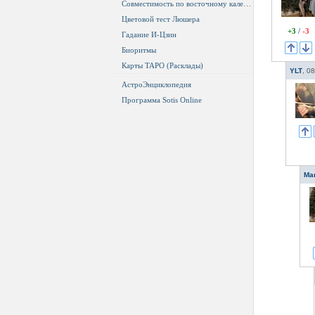
Совместимость по восточному календарю
Цветовой тест Люшера
+3
/
-3
Гадание И-Цзин
Биоритмы
Карты ТАРО (Расклады)
YLT
,
08
АстроЭнциклопедия
Программа Sotis Online
Ma