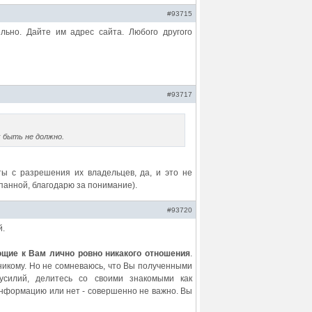
#93715
ельно. Дайте им адрес сайта. Любого другого
#93717
 быть не должно.
ты с разрешения их владельцев, да, и это не
панной, благодарю за понимание).
#93720
й.
щие к Вам лично ровно никакого отношения
.
никому. Но не сомневаюсь, что Вы полученными
усилий, делитесь со своими знакомыми как
нформацию или нет - совершенно не важно. Вы