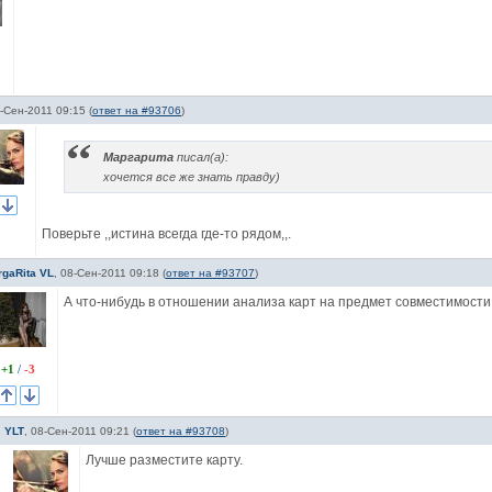
-Сен-2011 09:15
(
ответ на #93706
)
Маргарита
писал(а):
хочется все же знать правду)
Поверьте ,,истина всегда где-то рядом,,.
rgaRita VL
,
08-Сен-2011 09:18
(
ответ на #93707
)
А что-нибудь в отношении анализа карт на предмет совместимости 
+1
/
-3
YLT
,
08-Сен-2011 09:21
(
ответ на #93708
)
Лучше разместите карту.