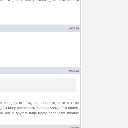
асть, ,,права начнут качать,,, но возможность
#93719
#93722
 за одну строчку, не поверите, хотите тоже
а?)) Могу рассказать, без проблем)) Тем более,
 но мне и другого вида моего заработка вполне