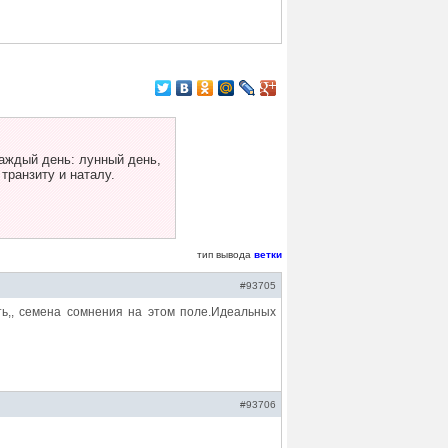
аждый день: лунный день,
 транзиту и наталу.
тип вывода
ветки
#93705
еять,, семена сомнения на этом поле.Идеальных
#93706