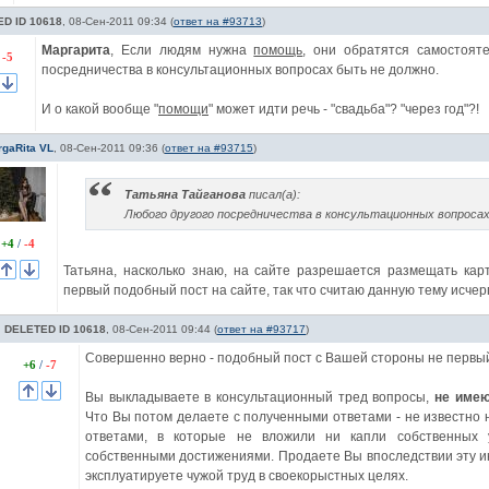
D ID 10618
,
08-Сен-2011 09:34
(
ответ на #93713
)
Маргарита
, Если людям нужна
помощь
, они обратятся самостоят
/
-5
посредничества в консультационных вопросах быть не должно.
И о какой вообще "
помощи
" может идти речь - "свадьба"? "через год"?!
rgaRita VL
,
08-Сен-2011 09:36
(
ответ на #93715
)
Татьяна Тайганова
писал(а):
Любого другого посредничества в консультационных вопросах
+4
/
-4
Татьяна, насколько знаю, на сайте разрешается размещать кар
первый подобный пост на сайте, так что считаю данную тему исчер
DELETED ID 10618
,
08-Сен-2011 09:44
(
ответ на #93717
)
Совершенно верно - подобный пост с Вашей стороны не первы
+6
/
-7
Вы выкладываете в консультационный тред вопросы,
не имею
Что Вы потом делаете с полученными ответами - не известно 
ответами, в которые не вложили ни капли собственных 
собственными достижениями. Продаете Вы впоследствии эту и
эксплуатируете чужой труд в своекорыстных целях.