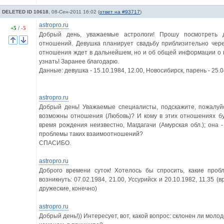
DELETED ID 10618
,
08-Сен-2011 16:02
(
ответ на #93717
)
astropro.ru
+5
/
-5
Добрый день, уважаемые астрологи! Прошу посмотреть 
отношений. Девушка планирует свадьбу приблизительно через
отношения ждет в дальнейшем, но и об общей информации о 
узнать! Заранее благодарю.
Данные: девушка - 15.10.1984, 12.00, Новосибирск, парень - 25.0
astropro.ru
Добрый день! Уважаемые специалисты, подскажите, пожалуй
возможны отношения (Любовь)? И кому в этих отношениях буд
время рождения неизвестно, Магдагачи (Амурская обл.); она - 
проблемы таких взаимоотношений?
СПАСИБО.
astropro.ru
Доброго времени суток! Хотелось бы спросить, какие про
возникнуть: 07.02.1984, 21.00, Уссурийск и 20.10.1982, 11.35
дружеские, конечно)
astropro.ru
Добрый день!)) Интересует, вот, какой вопрос: склонен ли моло