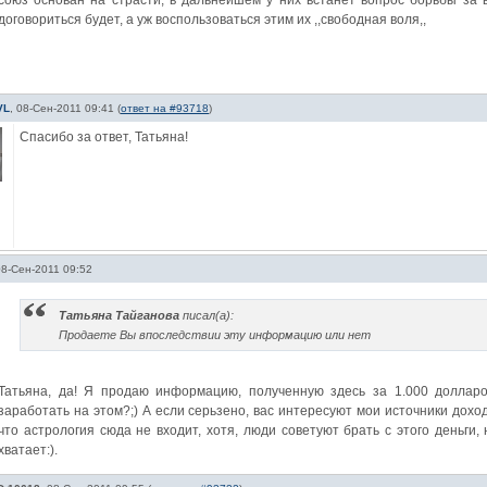
союз основан на страсти, в дальнейшем у них встанет вопрос борьбы за вл
договориться будет, а уж воспользоваться этим их ,,свободная воля,,
VL
,
08-Сен-2011 09:41
(
ответ на #93718
)
Спасибо за ответ, Татьяна!
08-Сен-2011 09:52
Татьяна Тайганова
писал(а):
Продаете Вы впоследствии эту информацию или нет
Татьяна, да! Я продаю информацию, полученную здесь за 1.000 долларов
заработать на этом?;) А если серьзено, вас интересуют мои источники доход
что астрология сюда не входит, хотя, люди советуют брать с этого деньги,
хватает:).