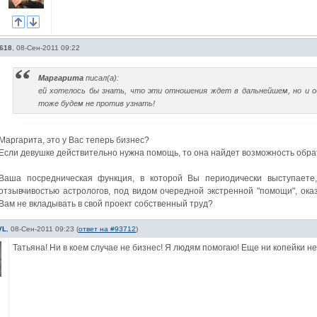
618
,
08-Сен-2011 09:22
Маргарита
писал(а):
ей хотелось бы знать, что эти отношения ждет в дальнейшем, но и 
тоже будем не против узнать!
Маргарита, это у Вас теперь бизнес?
Если девушке действительно нужна помощь, то она найдет возможность обра
Ваша посредническая функция, в которой Вы периодически выступаете,
отзывчивостью астрологов, под видом очередной экстренной "помощи", ока
Вам не вкладывать в свой проект собственный труд?
VL
,
08-Сен-2011 09:23
(
ответ на #93712
)
Татьяна! Ни в коем случае не бизнес! Я людям помогаю! Еще ни копейки н