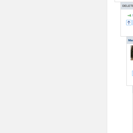
DELETE
+4
Ma