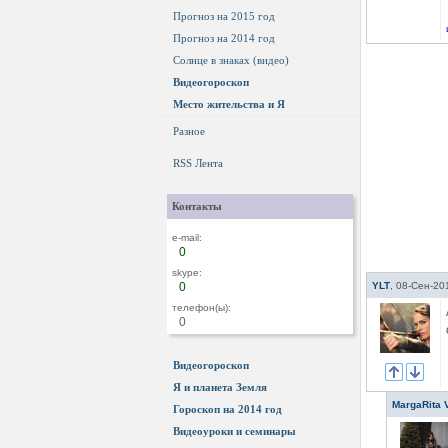
Прогноз на 2015 год
Прогноз на 2014 год
Солнце в знаках (видео)
Видеогороскоп
Место жительства и Я
Разное
RSS Лента
Контакты
e-mail:
0
skype:
0
YLT
,
08-Сен-20
телефон(ы):
0
Видеогороскоп
Я и планета Земля
MargaRita 
Гороскоп на 2014 год
Видеоуроки и семинары