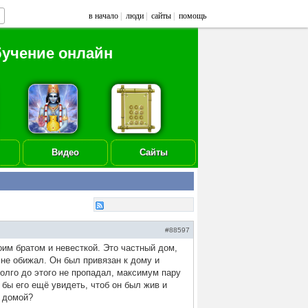
в начало
|
люди
|
сайты
|
помощь
бучение онлайн
Видео
Сайты
#88597
им братом и невесткой. Это частный дом,
 не обижал. Он был привязан к дому и
олго до этого не пропадал, максимум пару
 бы его ещё увидеть, чтоб он был жив и
е домой?