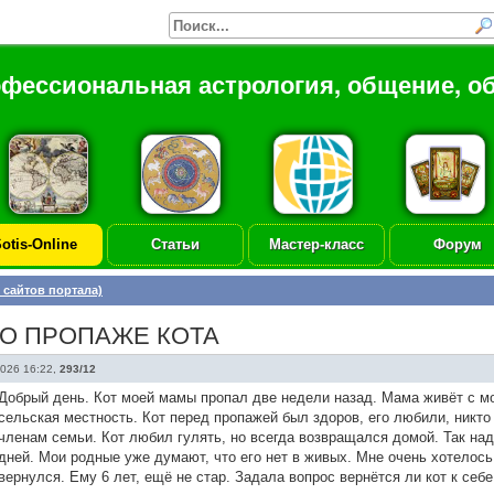
офессиональная астрология, общение, о
otis-Online
Статьи
Мастер-класс
Форум
 сайтов портала)
 О ПРОПАЖЕ КОТА
026 16:22
,
293/12
Добрый день. Кот моей мамы пропал две недели назад. Мама живёт с мо
сельская местность. Кот перед пропажей был здоров, его любили, никто
членам семьи. Кот любил гулять, но всегда возвращался домой. Так над
дней. Мои родные уже думают, что его нет в живых. Мне очень хотелось
вернулся. Ему 6 лет, ещё не стар. Задала вопрос вернётся ли кот к себ