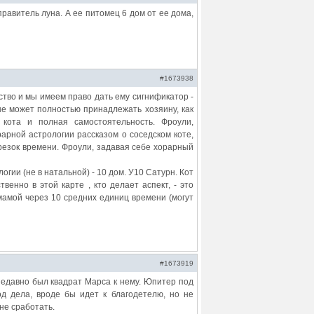
правитель луна. А ее питомец 6 дом от ее дома,
#1673938
ство и мы имеем право дать ему сигнификатор -
 не может полностью принадлежать хозяину, как
 кота и полная самостоятельность. Фроули,
арной астрологии рассказом о соседском коте,
трезок времени. Фроули, задавая себе хорарный
гии (не в натальной) - 10 дом. У10 Сатурн. Кот
твенно в этой карте , кто делает аспект, - это
с мамой через 10 средних единиц времени (могут
#1673919
 недавно был квадрат Марса к нему. Юпитер под
од дела, вроде бы идет к благодетелю, но не
не сработать.