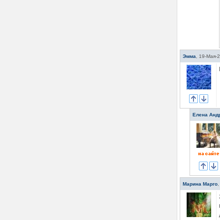
Эмма
,
19-Мая-2
Елена Анд
Марина Марго