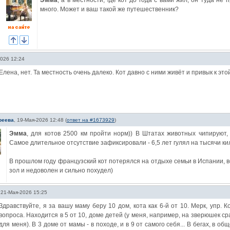
Эмма
, а в местности, где кот до года с вами жил, он туда не
много. Может и ваш такой же путешественник?
026 12:24
Елена, нет. Та местность очень далеко. Кот давно с ними живёт и привык к это
реева
,
19-Мая-2026 12:48
(
ответ на #1673929
)
Эмма
, для котов 2500 км пройти норм)) В Штатах животных чипируют
Самое длительное отсутствие зафиксировали - 6,5 лет гулял на тысячи ки
В прошлом году французский кот потерялся на отдыхе семьи в Испании, 
зол и недоволен и сильно похудел)
,
21-Мая-2026 15:25
Здравствуйте, я за вашу маму беру 10 дом, кота как 6-й от 10. Мерк, упр. 
вопроса. Находится в 5 от 10, доме детей (у меня, например, на зверюшек сра
для меня). В 3 доме от мамы - в походе, и в 9 от самого себя... В бегах, в о