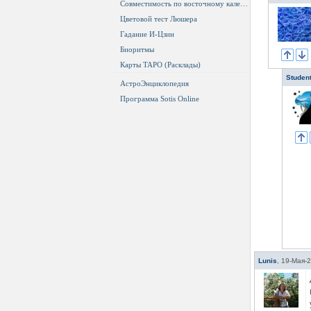
Совместимость по восточному календарю
Цветовой тест Люшера
Гадание И-Цзин
Биоритмы
Карты ТАРО (Расклады)
Studen
АстроЭнциклопедия
Программа Sotis Online
Lunis
,
19-Мая-2