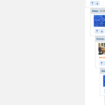
Эмма
,
19-М
Елена 
Эм