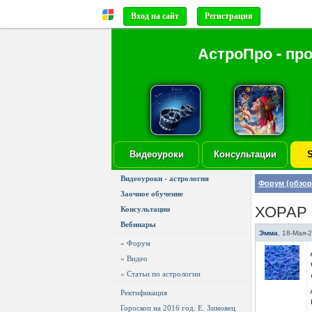
Вход на сайт
Регистрация
АстроПро - пр
Видеоуроки
Консультации
S
Видеоуроки - астрология
Форум (обзор
Заочное обучение
ХОРАР
Консультации
Вебинары
Эмма
,
18-Мая-2
» Форум
» Видео
» Статьи по астрологии
Ректификация
Гороскоп на 2016 год. Е. Зимовец