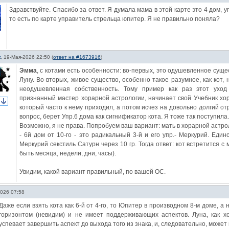
Здравствуйте. Спасибо за ответ. Я думала мама в этой карте это 4 дом, у
то есть по карте управитель стрельца юпитер. Я не правильно поняла?
t
,
19-Мая-2026 22:50
(
ответ на #1673916
)
Эмма
, с котами есть особенности: во-первых, это одушевленное суще
Луну. Во-вторых, живое существо, особенно такое разумное, как кот,
неодушевленная собственность. Тому пример как раз этот уход
признанный мастер хорарной астрологии, начинает свой Учебник хор
который часто к нему приходил, а потом исчез на довольно долгий о
вопрос, берет Упр.6 дома как сигнификатор кота. Я тоже так поступила.
Возможно, я не права. Попробуем ваш вариант: мать в хорарной астроло
- 6й дом от 10-го - это радикальный 3-й и его упр.- Меркурий. Единс
Меркурий секстиль Сатурн через 10 гр. Тогда ответ: кот встретится 
быть месяца, недели, дни, часы).
Увидим, какой вариант правильный, по вашей ОС.
026 07:58
Даже если взять кота как 6-й от 4-го, то Юпитер в производном 8-м доме, а
горизонтом (невидим) и не имеет поддерживающих аспектов. Луна, как х
успевает завершить аспект до выхода того из знака, и, следовательно, может 