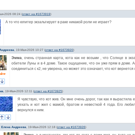
ая-2026 08:24
(
ответ на #1673919
)
А то что юпитер экзальтирует в раке никакой роли не играет?
Андреева
,
19-Мая-2026 10:27
(
ответ на #1673920
)
Эмма
, очень странная карта, кота как не возьми , что Солнце в э
обители Луны и в 4 доме. Такое ощущение, что он уже прям в доме. 
соединиться с к2, не уверена, но может это означает, что кот вернется 
ма
,
19-Мая-2026 12:11
(
ответ на #1673925
)
Я чувствую, что кот жив. Он мне очень дорог, так как я вырастила 
уехать и кот жил с мамой, братом и невесткой 4 года. Его люб
вернулся к ним.
Елена Андреева
,
19-Мая-2026 12:18
(
ответ на #1673926
)