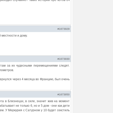
 приходил случайно? Таких историй про котов оч
#1673929
й местности и дому.
#1673930
, там за их чудесными перемещениями следят.
лометров.
вернулся через 4 месяца во Францию, был очень
#1673950
Кота в Близнецах, в силе, значит жив на момент
батывает не только 6, но и 5 дом - они как дети
бщем. У Меркурия с Сатурном у 10 будет секстиль