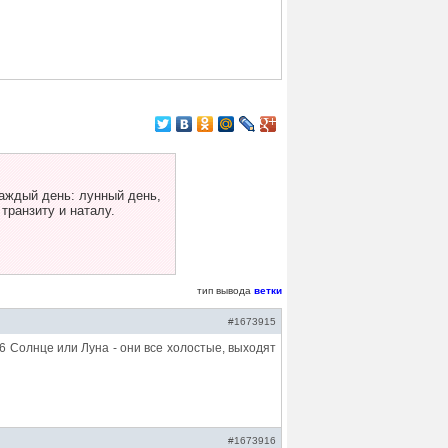
аждый день: лунный день,
 транзиту и наталу.
тип вывода
ветки
#1673915
.6 Солнце или Луна - они все холостые, выходят
#1673916