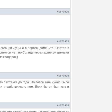
#1673920
#1673925
кзальтации Луны и в первом доме, что Юпитер в
Аспектов нет, но Солнце через единицу времени
как подарок,)
#1673926
его с котенка до года. Но потом мне нужно было
или и заботились о нем. Если бы он был жив и
#1673928