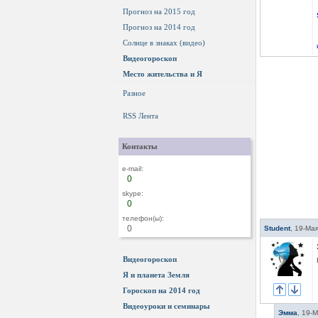
Прогноз на 2015 год
Прогноз на 2014 год
Солнце в знаках (видео)
Видеогороскоп
Место жительства и Я
Разное
RSS Лента
Контакты
e-mail:
0
skype:
0
телефон(ы):
0
Student
,
19-Мая
Видеогороскоп
Я и планета Земля
Гороскоп на 2014 год
Видеоуроки и семинары
Эмма
,
19-М