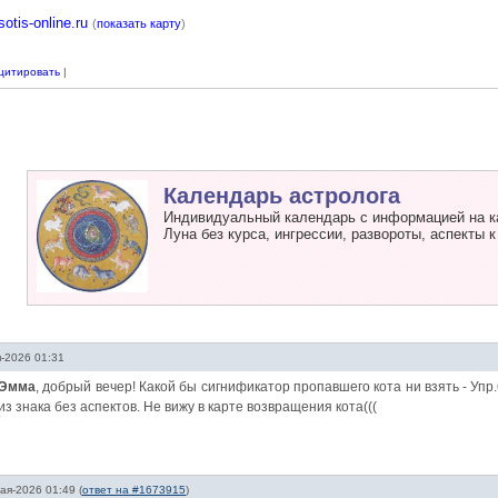
sotis-online.ru
(
показать карту
)
цитировать
|
Календарь астролога
Индивидуальный календарь с информацией на к
Луна без курса, ингрессии, развороты, аспекты к
-2026 01:31
Эмма
, добрый вечер! Какой бы сигнификатор пропавшего кота ни взять - Упр
из знака без аспектов. Не вижу в карте возвращения кота(((
ая-2026 01:49
(
ответ на #1673915
)