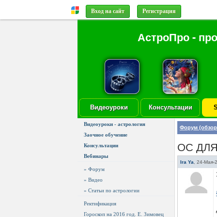
Вход на сайт
Регистрация
АстроПро - пр
Видеоуроки
Консультации
S
Видеоуроки - астрология
Форум (обзор
Заочное обучение
ОС ДЛ
Консультации
Вебинары
Ira Ya
,
24-Мая-
» Форум
» Видео
» Статьи по астрологии
Ректификация
Гороскоп на 2016 год. Е. Зимовец