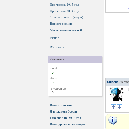
Прогноз на 2015 год
Прогноз на 2014 год
Солнце в знаках (видео)
Видеогороскоп
Место жительства и Я
Разное
RSS Лента
Контакты
e-mail:
0
skype:
Student
,
25-Мая
0
телефон(ы):
0
Видеогороскоп
Я и планета Земля
Гороскоп на 2014 год
Видеоуроки и семинары