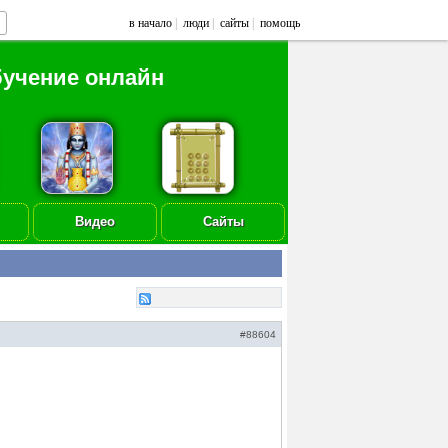
в начало
|
люди
|
сайты
|
помощь
бучение онлайн
Видео
Сайты
#88604