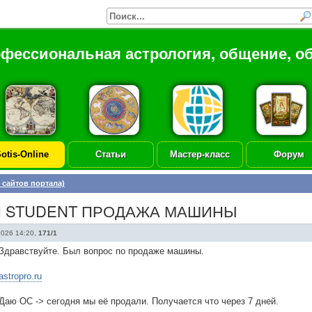
офессиональная астрология, общение, о
otis-Online
Статьи
Мастер-класс
Форум
 сайтов портала)
Я STUDENT ПРОДАЖА МАШИНЫ
2026 14:20
,
171/1
Здравствуйте. Был вопрос по продаже машины.
astropro.ru
Даю ОС -> сегодня мы её продали. Получается что через 7 дней.