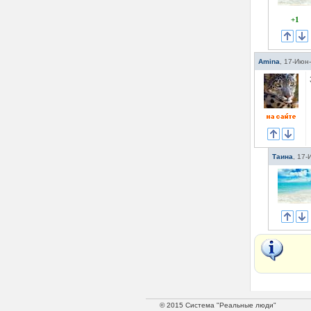
+1
Amina
,
17-Июн-
Таина
,
17-
© 2015 Система "Реальные люди"