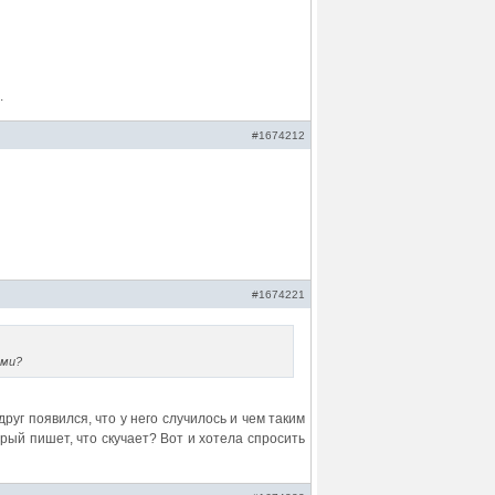
.
#1674212
#1674221
ями?
вдруг появился, что у него случилось и чем таким
рый пишет, что скучает? Вот и хотела спросить