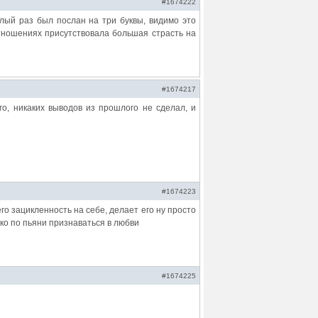
#1674222
шлый раз был послан на три буквы, видимо это
 отношениях присутствовала большая страсть на
#1674217
о, никаких выводов из прошлого не сделал, и
#1674223
его зацикленность на себе, делает его ну просто
ко по пьяни признаваться в любви
#1674225