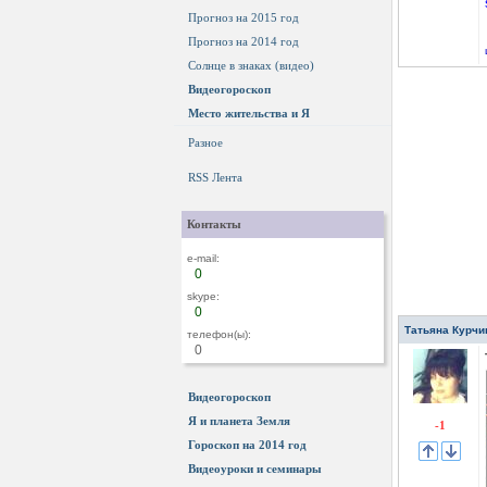
Прогноз на 2015 год
Прогноз на 2014 год
Солнце в знаках (видео)
Видеогороскоп
Место жительства и Я
Разное
RSS Лента
Контакты
e-mail:
0
skype:
0
Татьяна Курчи
телефон(ы):
0
Видеогороскоп
Я и планета Земля
-1
Гороскоп на 2014 год
Видеоуроки и семинары