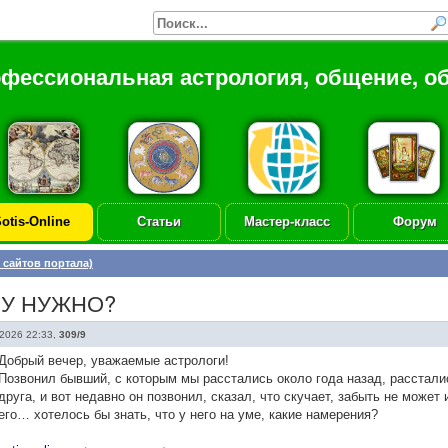
офессиональная астрология, общение, о
otis-Online
Статьи
Мастер-класс
Форум
 сайтов портала)
МУ НУЖНО?
2026 22:33
,
309/9
Добрый вечер, уважаемые астрологи!
Позвонил бывший, с которым мы расстались около года назад, расстали
друга, и вот недавно он позвонил, сказал, что скучает, забыть не может
его… хотелось бы знать, что у него на уме, какие намерения?