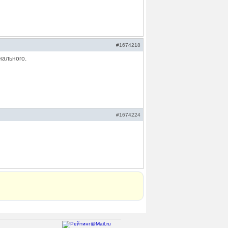
#1674218
нального.
#1674224