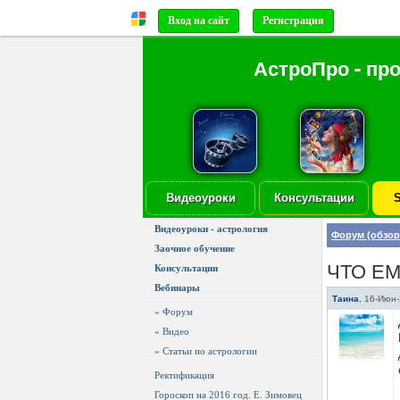
Вход на сайт
Регистрация
АстроПро - пр
Видеоуроки
Консультации
S
Видеоуроки - астрология
Форум (обзор
Заочное обучение
ЧТО Е
Консультации
Вебинары
Таина
,
16-Июн-
» Форум
» Видео
» Статьи по астрологии
Ректификация
Гороскоп на 2016 год. Е. Зимовец