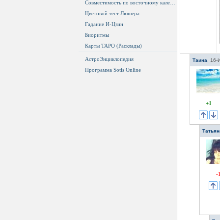
Совместимость по восточному календарю
Цветовой тест Люшера
Гадание И-Цзин
Биоритмы
Карты ТАРО (Расклады)
АстроЭнциклопедия
Таина
,
16-
Программа Sotis Online
+1
Татьян
-