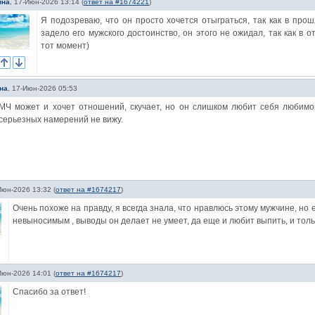
ина
,
17-Июн-2026 13:14
(
ответ на #1674221
)
Я подозреваю, что он просто хочется отыграться, так как в про
задело его мужского достоинство, он этого не ожидал, так как в
тот момент)
на
,
17-Июн-2026 05:53
МЧ может и хочет отношений, скучает, но он слишком любит себя любимог
серьезных намерений не вижу.
Июн-2026 13:32
(
ответ на #1674217
)
Очень похоже на правду, я всегда знала, что нравлюсь этому мужчине, но 
невыносимым , выводы он делает не умеет, да еще и любит выпить, и толь
Июн-2026 14:01
(
ответ на #1674217
)
Спасибо за ответ!