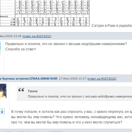
. Сатурн в Раке в ущербе
Июн-2026 23:45
(
ответ на #1674211
)
Правильно я поняла, что он звонил с весьма недобрыми намерениями?
Спасибо за ответ!
а Курчина астролог,СПбАА,АМАМ ISAR
,
17-Июн-2026 12:27
(
ответ на #1674212
)
Таина
Правильно я поняла, что он звонил с весьма недобрыми намерени
1
В точку попали, я хотела как раз спросить у вас, с какого перепуга он 
вы могли бы ему помочь? Что нужно человеку, ненавидящему вас, кото
про то, чем вы могли бы ему помочь и что у него могло случиться?