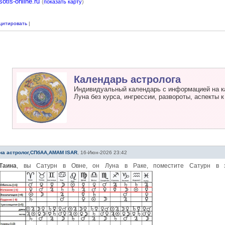
sotis-online.ru
(
показать карту
)
цитировать
|
Календарь астролога
Индивидуальный календарь с информацией на к
Луна без курса, ингрессии, развороты, аспекты к
на астролог,СПбАА,АМАМ ISAR
,
16-Июн-2026 23:42
Таина
, вы Сатурн в Овне, он Луна в Раке, поместите Сатурн в 