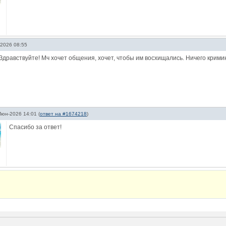
2026 08:55
Здравствуйте! Мч хочет общения, хочет, чтобы им восхищались. Ничего крими
Июн-2026 14:01
(
ответ на #1674218
)
Спасибо за ответ!