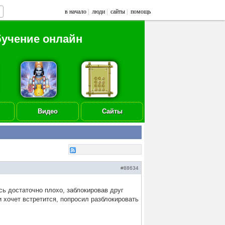
в начало
|
люди
|
сайты
|
помощь
бучение онлайн
Видео
Сайты
#88634
сь достаточно плохо, заблокировав друг
 и хочет встретится, попросил разблокировать