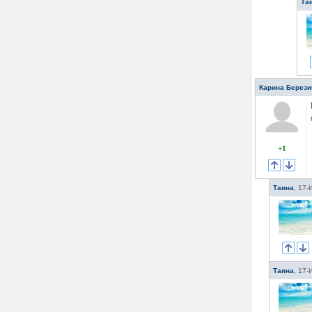
Та
Карина Берези
+1
Таина
,
17-
Таина
,
17-