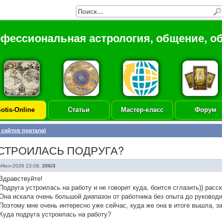
офессиональная астрология, общение, о
otis-Online
Статьи
Мастер-класс
Форум
 сайтов портала)
УСТРОИЛАСЬ ПОДРУГА?
-Июл-2026 23:08
,
206/3
Здравствуйте!
Подруга устроилась на работу и не говорит куда, боится сглазить)) расс
Она искала очень большой диапазон от работника без опыта до руковод
Поэтому мне очень интересно уже сейчас, куда же она в итоге вышла, з
Куда подруга устроилась на работу?