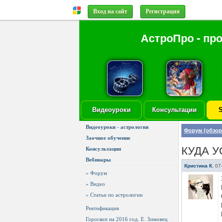
Вход на сайт
Регистрация
АстроПро - пр
Видеоуроки
Консультации
S
Видеоуроки - астрология
Форум (обзор
Заочное обучение
КУДА 
Консультации
Вебинары
Кристина К
,
07
» Форум
» Видео
» Статьи по астрологии
Ректификация
Гороскоп на 2016 год. Е. Зимовец