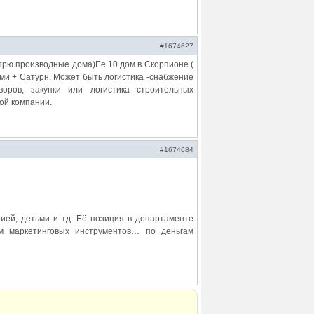
#1674627
мотрю производные дома)Ее 10 дом в Скорпионе (
мами + Сатурн. Может быть логистика -cнабжение
оров, закупки или логистика строительных
ной компании.
#1674684
ией, детьми и тд. Её позиция в департаменте
ем маркетинговых инструментов… по деньгам