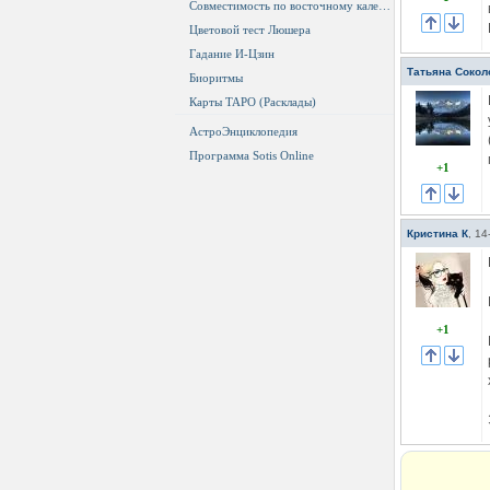
Совместимость по восточному календарю
Цветовой тест Люшера
Гадание И-Цзин
Татьяна Сокол
Биоритмы
Карты ТАРО (Расклады)
АстроЭнциклопедия
Программа Sotis Online
+1
Кристина К
,
14
+1