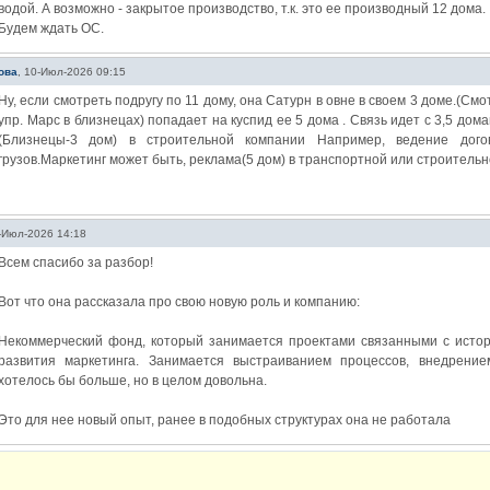
водой. А возможно - закрытое производство, т.к. это ее производный 12 дома.
Будем ждать ОС.
ова
,
10-Июл-2026 09:15
Ну, если смотреть подругу по 11 дому, она Сатурн в овне в своем 3 доме.(С
упр. Марс в близнецах) попадает на куспид ее 5 дома . Связь идет с 3,5 до
(Близнецы-3 дом) в строительной компании Например, ведение догов
грузов.Маркетинг может быть, реклама(5 дом) в транспортной или строитель
-Июл-2026 14:18
Всем спасибо за разбор!
Вот что она рассказала про свою новую роль и компанию:
Некоммерческий фонд, который занимается проектами связанными с истор
развития маркетинга. Занимается выстраиванием процессов, внедрени
хотелось бы больше, но в целом довольна.
Это для нее новый опыт, ранее в подобных структурах она не работала