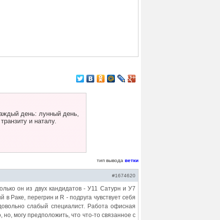
аждый день: лунный день,
 транзиту и наталу.
тип вывода
ветки
#1674620
олько он из двух кандидатов - У11 Сатурн и У7
 в Раке, перегрин и R - подруга чувствует себя
 довольно слабый специалист. Работа офисная
 но, могу предположить, что что-то связанное с