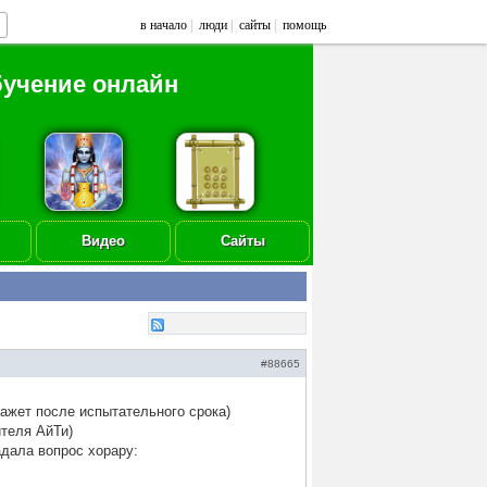
в начало
|
люди
|
сайты
|
помощь
бучение онлайн
Видео
Сайты
#88665
кажет после испытательного срока)
ителя АйТи)
адала вопрос хорару: