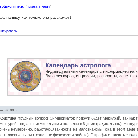
sotis-online.ru
(
показать карту
)
ОС напишу как только она расскажет)
цитировать
|
Календарь астролога
Индивидуальный календарь с информацией на к
Луна без курса, ингрессии, развороты, аспекты к
-2026 00:05
Кристина
, трудный вопрос! Сигнификатор подруги будет Меркурий, так как т
Меркурий - недавно изменил дом и оказался в 6 доме (радикальном). Меркурий
очень неуверенно, работа/обязанности ей малознакомы, она в этом деле
интеллектуальная (точно - не физическая работа). О профиле сказать сложно,