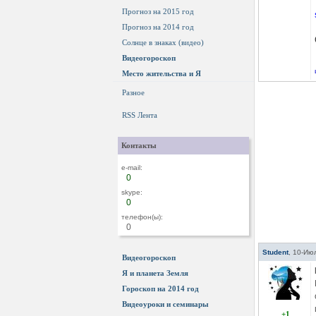
Прогноз на 2015 год
Прогноз на 2014 год
Солнце в знаках (видео)
Видеогороскоп
Место жительства и Я
Разное
RSS Лента
Контакты
e-mail:
0
skype:
0
телефон(ы):
0
Student
,
10-Июл
Видеогороскоп
Я и планета Земля
Гороскоп на 2014 год
Видеоуроки и семинары
+1