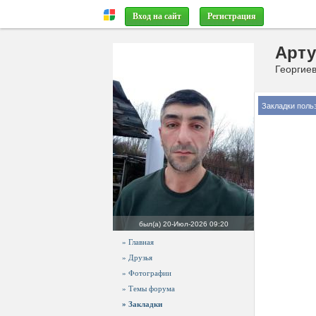
Вход на сайт
Регистрация
Арту
Георгиев
Закладки поль
был(а)
20-Июл-2026 09:20
» Главная
» Друзья
» Фотографии
» Темы форума
» Закладки