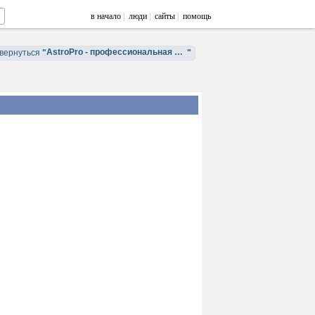
в начало
|
люди
|
сайты
|
помощь
AstroPro - профессиональная астрология. Обучение и консультации.
вернуться
"
"