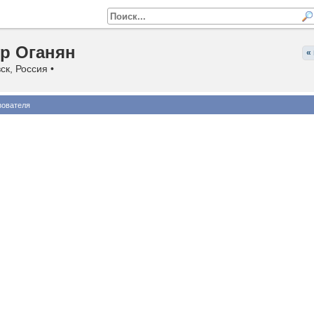
р Оганян
«
ск, Россия •
зователя