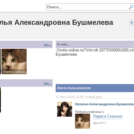
лья Александровна Бушмелева
«
все...
О себе...
://sotis-online.ru/?chr=dt:19770330001000;
Бушмелева
нечная
Лариса Скалько
все...
Лента пользователя
27-Июн-2018 13:49
/ новый друг
Наталья Александровна Бушмелев
Подружился(лась) с:
Лариса Скалько
Друзей 1