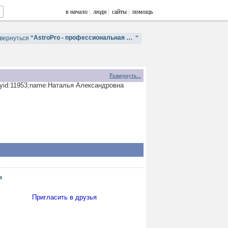
в начало
|
люди
|
сайты
|
помощь
AstroPro - профессиональная астрология. Обучение и консультации.
вернуться
"
"
Развернуть...
cityid:11953;name:Наталья Александровна
а
Пригласить в друзья