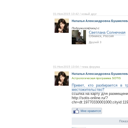
01-Ноя-2015 13:42
/ новый друг
Наталья Александровна Бушмелев
Подружился(лась) с:
Светлана Солнечная
Обнинск, Россия
Друзей 3
01-Ноя-2015 13:04
/ тема форума
Наталья Александровна Бушмелев
Астрологическая программа SOTIS
Привет, кто разбирается в т
местожительство?
ссылка на карту для размещени
http://sotis-online.ru/?
chr=dt:19770330001000;c
Мне нравится
Показ