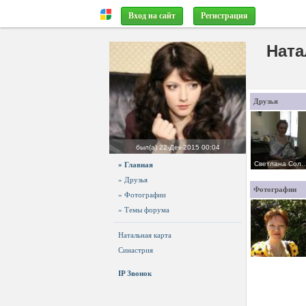
Вход на сайт
Регистрация
Ната
Друзья
был(а)
22-Дек-2015 00:04
Светлана Сол
» Главная
» Друзья
Фотографии
» Фотографии
» Темы форума
Натальная карта
Синастрия
IP Звонок