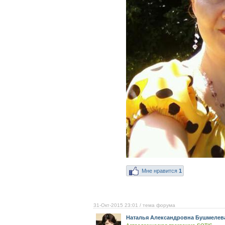
Мне нравится
1
31-Окт-2015 23:01
/ тема форума
Наталья Александровна Бушмелев