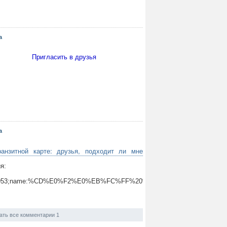
а
Пригласить в друзья
а
ранзитной карте: друзья, подходит ли мне
я:
ityid:11953;name:%CD%E0%F2%E0%EB%FC%FF%20%C0%EB%E5%EA%
ать все комментарии 1