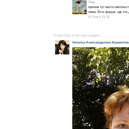
Тень
причем тут место жительст
темы. Есть форум, где это 
01 Ноя в 15:33
01-Ноя-2015 12:39
/ фотография
Наталья Александровна Бушмелев