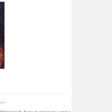
. Об...