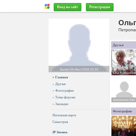
Вход на сайт
Регистрация
Ольг
Петропав
Друзья
был(а)
06-Июл-2026 03:32
Elita Kudrjavcev
» Главная
» Друзья
» Фотографии
» Темы форума
Aleksandra Kim
» Закладки
Фотографии
Натальная карта
Синастрия
IP Звонок