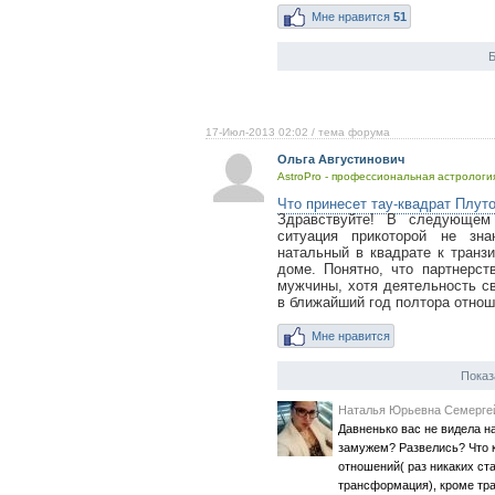
Мне нравится
51
Б
17-Июл-2013 02:02
/ тема форума
Ольга Августинович
AstroPro - профессиональная астрология
Что принесет тау-квадрат Плуто
Здравствуйте! В следующем
ситуация прикоторой не зн
натальный в квадрате к транз
доме. Понятно, что партнерст
мужчины, хотя деятельность св
в ближайший год полтора отнош
Мне нравится
Показ
Наталья Юрьевна Семерге
Давненько вас не видела н
замужем? Развелись? Что к
отношений( раз никаких ст
трансформация), кроме тр