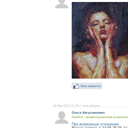
Мне нравится
29-Мая-2012 01:04
/ тема форума
Ольга Августинович
AstroPro - профессиональная астрология
Про возможные отношения.