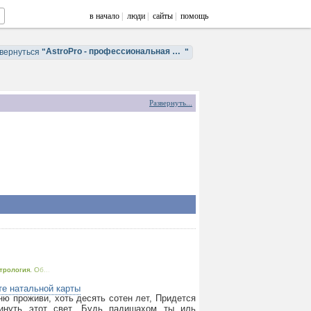
в начало
|
люди
|
сайты
|
помощь
AstroPro - профессиональная астрология. Обучение и консультации.
вернуться
"
"
Развернуть...
трология. Об...
те натальной карты
ню проживи, хоть десять сотен лет, Придется
кинуть этот свет. Будь падишахом ты иль