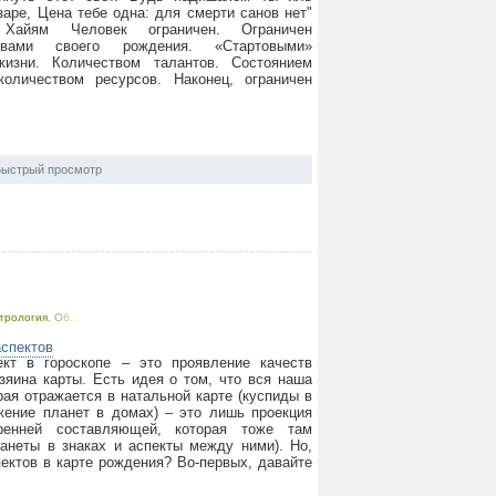
аре, Цена тебе одна: для смерти санов нет"
айям Человек ограничен. Ограничен
ствами своего рождения. «Стартовыми»
изни. Количеством талантов. Состоянием
количеством ресурсов. Наконец, ограничен
ыстрый просмотр
трология. Об...
аспектов
кт в гороскопе – это проявление качеств
зяина карты. Есть идея о том, что вся наша
рая отражается в натальной карте (куспиды в
жение планет в домах) – это лишь проекция
ренней составляющей, которая тоже там
ланеты в знаках и аспекты между ними). Но,
ектов в карте рождения? Во-первых, давайте