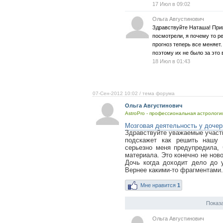
17 Июл в 09:02
Ольга Августинович
Здравствуйте Наташа! Прия
посмотрели, я почему то р
прогноз теперь все меняет.
поэтому их не было за это 
18 Июл в 01:43
07-Сен-2012 10:02
/ тема форума
Ольга Августинович
AstroPro - профессиональная астрология
Мозговая деятельность у дочер
Здравствуйте уважаемые участн
подскажет как решить нашу 
серьезно меня предупредила,
материала. Это конечно не ново
Дочь когда доходит дело до 
Вернее какими-то фрагментами.
Мне нравится
1
Показа
Ольга Августинович