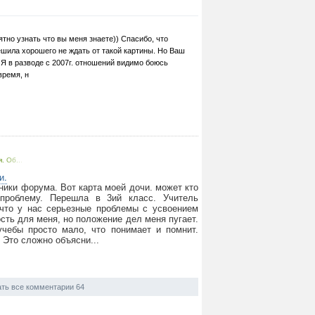
тно узнать что вы меня знаете)) Спасибо, что
ешила хорошего не ждать от такой картины. Но Ваш
 Я в разводе с 2007г. отношений видимо боюсь
время, н
. Об...
и.
ики форума. Вот карта моей дочи. может кто
проблему. Перешла в 3ий класс. Учитель
 что у нас серьезные проблемы с усвоением
сть для меня, но положение дел меня пугает.
учебы просто мало, что понимает и помнит.
 Это сложно объясни...
ть все комментарии 64