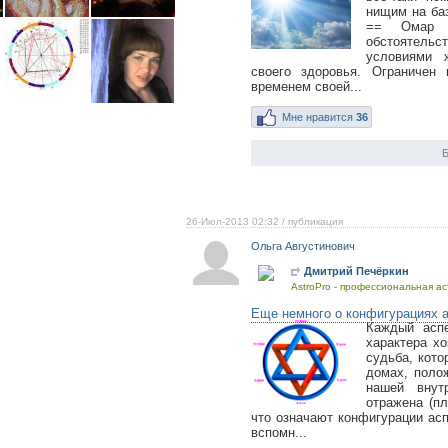
нищим на баз
== Омар Х
обстоятель
условиями ж
своего здоровья. Ограничен 
временем своей...
Мне нравится
36
Б
26-Июл-2013 02:32
/ публикация
Ольга Августинович
Дмитрий Печёркин
AstroPro - профессиональная ас
Еще немного о конфигурациях 
Каждый аспе
характера хо
судьба, кото
домах, поло
нашей внут
отражена (п
что означают конфигурации асп
вспомн...