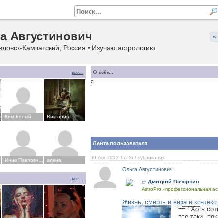
а Августинович
«
ловск-Камчатский, Россия • Изучаю астрологию
все...
О себе...
я
a
Ким Белый
Виктория
Лента пользователя
09-Авг-2013 17:26
/ публикация
Инна Павловна Эн
алена
Ольга Августинович
все...
Дмитрий Печёркин
AstroPro - профессиональная ас
Жизнь, смерть и вера в контекс
== "Хоть сот
все-таки по