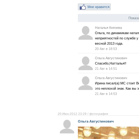
Мне нравится
Показа
Наталья Князева
Ольга, по динамикам натал
неприятностей по службе у
весной 2013 года.
20 Авг в 18:53
Ольга Августинович
Спасибо,Натталья!!
21 Авг в 14:51
Ольга Августинович
Ирина писал(а):МС стоит В
это неплохой знак. Как вы 
21 Авг в 14:53
20-Июн-2012 23:29
/ фотография
Ольга Августинович