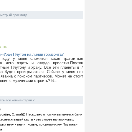
ыстрый просмотр
. Об...
н-Уран Плутон на линии горизонта?
 году у меня сложится такая транзитная
аю чего ждать и откуда прилетит.Плутон
итным Плутону и Урану. Все эти планеты в 7
во будет проигрываться. Сейчас у меня нет
язанна с поиском партнеров. Может не стоит
ения с мужчинами строить? В...
ать все комментарии 2
й
а сайте, Ольга!))) Насколько я помню вы кажется были
асается вашей карты - это скорее начало новых
арых нету - значит новые, по символизму Плутона -
ан