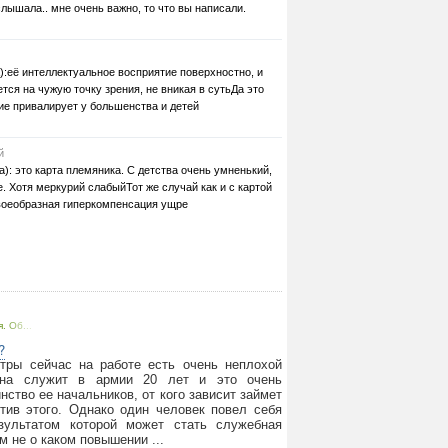
слышала.. мне очень важно, то что вы написали.
):её интеллектуальное восприятие поверхностно, и
тся на чужую точку зрения, не вникая в сутьДа это
ие привалирует у большенства и детей
й
): это карта племяника. С детства очень умненький,
. Хотя меркурий слабыйТот же случай как и с картой
оеобразная гиперкомпенсация ущре
. Об...
?
стры сейчас на работе есть очень неплохой
на служит в армии 20 лет и это очень
ство ее начальников, от кого зависит займет
отив этого. Однако один человек повел себя
зультатом которой может стать служебная
м не о каком повышении ...