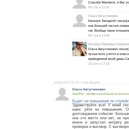
Спасибо Wanderer, я Вас у
09 Сен в 12:50
Ольга Августинович
Наталья Звездочёт писал(а
она большей частью опирае
так. Вообще такое отношен
09 Сен в 13:00
Наталья Юрьевна Семерге
Ольга Августинович писал(а
лучше всех учится в классе
приведенной мной дамы.Св
10 Сен в 17:29
18-Авг-2012 01:07
/ тема форума
Ольга Августинович
AstroPro - профессиональная астрология
Будет ли повышение по службе
Здравствуйте все! У моей се
шанс уйти на повышение. О
долгожданное событие. Большин
она это место или нет, не пр
иначе и запустил интригу ре
проверка и выговор. С выговоро