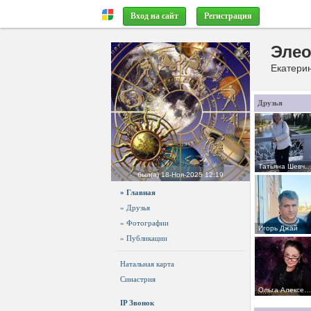
Вход на сайт
Регистрация
Элео
Екатерин
Друзья
Татьяна Шевчен
был(а)
18-Ноя-2025 12:19
» Главная
» Друзья
» Фотографии
Игорь Джай
» Публикации
Натальная карта
Синастрия
Ольга Алексеевна Марченко
IP Звонок