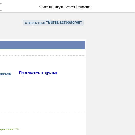
в начало
|
люди
|
сайты
|
помощь
Битва астрологов
«
вернуться
"
"
овиков
Пригласить в друзья
трология. Об...