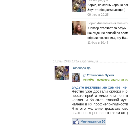
Элеонора Дан
Борис, не очень хорошо по
Звучит обнадеживающе :)
09 Фев в 20:25
Борис Анатольевич Новико
Юпитер отвечает за разум,
нахождение связей во всем
обрели поклонника, я у Ва
11 Фев в 10:46
16-Июн-2015 11:57
/ публикация
Элеонора Дан
Станислав Лукич
AstroPro - профессиональная ас
Будьте вежливы ,не хамите ,не 
Честно уже достали склоки и 
просто пройти мимо или понят
коллег и брызгая слюной чут
налево в их профнепригодности 
Что это желание доказать св
знаю но скорее всего таким аст
Мне нравится
30