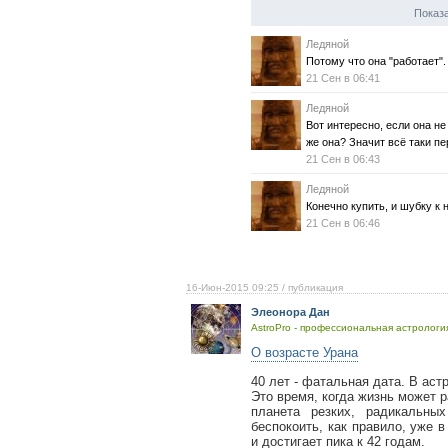
Показа
Ледяной
Потому что она "работает".
21 Сен в 06:41
Ледяной
Вот интересно, если она не
же она? Значит всё таки п
21 Сен в 06:43
Ледяной
Конечно купить, и шубку к 
21 Сен в 06:46
16-Июн-2015 09:25
/ публикация
Элеонора Дан
AstroPro - профессиональная астрология
О возрасте Урана
40 лет - фатальная дата. В аст
Это время, когда жизнь может р
планета резких, радикальны
беспокоить, как правило, уже в
и достигает пика к 42 годам.