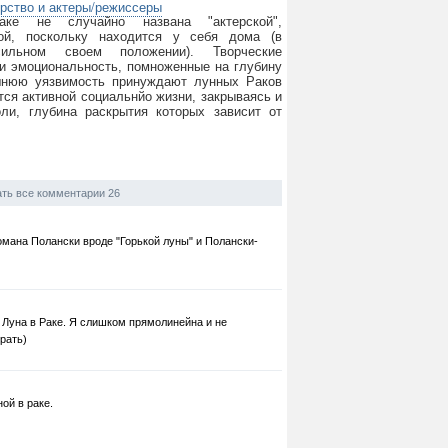
ерство и актеры/режиссеры
ке не случайно названа "актерской",
ой, поскольку находится у себя дома (в
ильном своем положении). Творческие
 и эмоциональность, помноженные на глубину
шнюю уязвимость принуждают лунных Раков
тся активной социальнйо жизни, закрываясь и
ли, глубина раскрытия которых зависит от
ть все комментарии 26
омана Полански вроде "Горькой луны" и Полански-
)
 Луна в Раке. Я слишком прямолинейна и не
рать)
ой в раке.