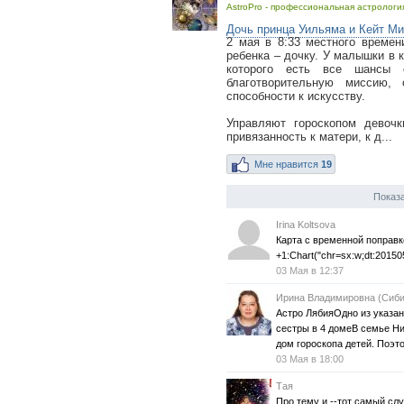
AstroPro - профессиональная астрология
Дочь принца Уильяма и Кейт Ми
2 мая в 8:33 местного време
ребенка – дочку. У малышки в к
которого есть все шансы 
благотворительную миссию,
способности к искусству.
Управляют гороскопом девоч
привязанность к матери, к д...
Мне нравится
19
Показа
Irina Koltsova
Карта с временной поправк
+1:Chart("chr=sx:w;dt:
03 Мая в 12:37
Ирина Владимировна (Сиби
Астро ЛябияОдно из указан
сестры в 4 домеВ семье Ник
дом гороскопа детей. Поэтом
03 Мая в 18:00
Тая
Про тему и --тот самый слу