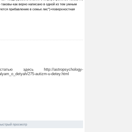
 таковы-как верно написано в одной из тем умным
уются прибавлению в семье лис")+поверхностная
татью здесь http://astropsychology-
italyam_o_detyah/275-autizm-u-detey.html
ыстрый просмотр