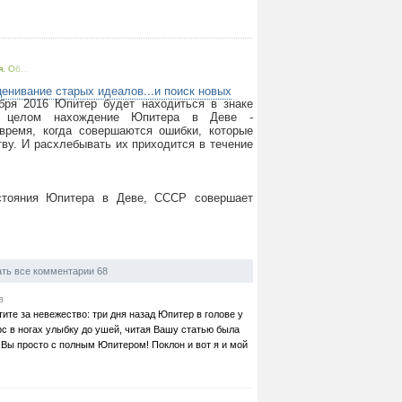
. Об...
ценивание старых идеалов...и поиск новых
ября 2016 Юпитер будет находиться в знаке
в целом нахождение Юпитера в Деве -
 время, когда совершаются ошибки, которые
ву. И расхлебывать их приходится в течение
 стояния Юпитера в Деве, СССР совершает
ть все комментарии 68
в
ите за невежество: три дня назад Юпитер в голове у
с в ногах улыбку до ушей, читая Вашу статью была
Вы просто с полным Юпитером! Поклон и вот я и мой