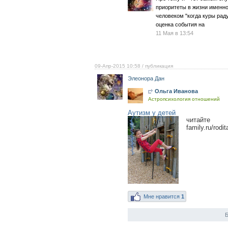
приоритеты в жизни именно
человеком "когда куры рад
оценка события на
11 Мая в 13:54
09-Апр-2015 10:58
/ публикация
Элеонора Дан
Ольга Иванова
Астропсихология отношений
Аутизм у детей
читайте с
family.ru/rod
Мне нравится
1
Б