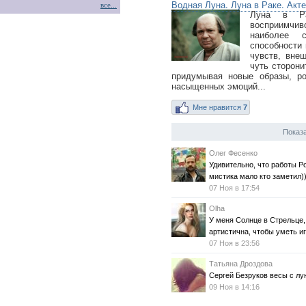
Водная Луна. Луна в Раке. Акт
все...
Луна в Ра
восприимчив
наиболее с
способности
чувств, вне
чуть сторони
придумывая новые образы, ро
насыщенных эмоций...
Мне нравится
7
Показа
Олег Фесенко
Удивительно, что работы Р
мистика мало кто заметил)
07 Ноя в 17:54
Olha
У меня Солнце в Стрельце,
артистична, чтобы уметь иг
07 Ноя в 23:56
Татьяна Дроздова
Сергей Безруков весы с лун
09 Ноя в 14:16