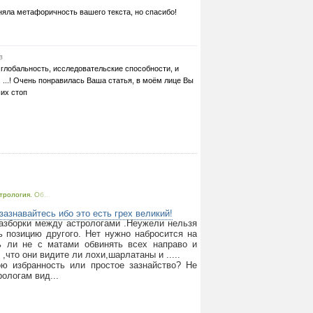
няла метафоричность вашего текста, но спасибо!
в
 глобальность, исследовательские способности, и
 ...! Очень понравилась Ваша статья, в моём лице Вы
ших стоп
трология. Об...
зазнавайтесь ибо это есть грех великий!
разборки между астрологами .Неужели нельзя
ь позицию другого. Нет нужно набросится на
ь ли не с матами обвинять всех направо и
,что они видите ли лохи,шарлатаны и .....
ою избранность или простое зазнайство? Не
рологам вид...