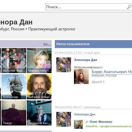
нора Дан
бург, Россия • Практикующий астролог
все...
Лента пользователя
10-Фев-2016 17:43
/ новый друг
Элеонора Дан
Подружился(лась) с:
Борис Анатольевич Н
ко
Василий Фариштович ВИТАЛИУС
Марина Николаевна Осадчая
Алексин, Россия
Друзей 1
Александр
Виталий Васильевич ВЕТАШ
06-Ноя-2015 08:47
/ публикация
Элеонора Дан
Олег Фесенко
Тимур
Людмила Васенко
AstroPro - профессиональная ас