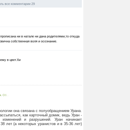
ть все комментарии 29
 прописана ни в натале ни дана родителями,то откуда
ервична собственная воля и осознание.
нему в цвет.Хи
. Об...
рологии она связана с полуобращением Урана.
ассыпаться, как карточный домик, ведь Уран -
х изменений и разрушений. Уран начинает
 38 лет (а некоторых уранистов и в 35-36 лет)