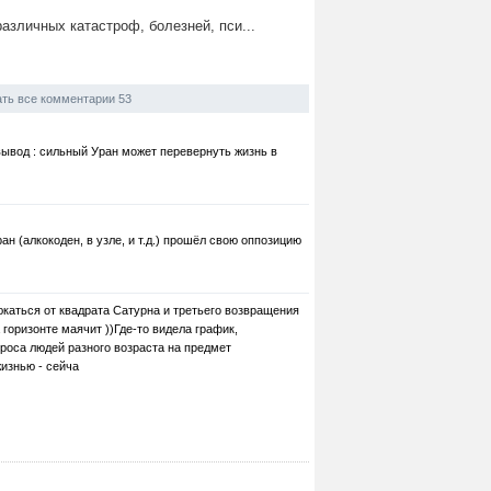
различных катастроф, болезней, пси...
ть все комментарии 53
 вывод : сильный Уран может перевернуть жизнь в
н (алкокоден, в узле, и т.д.) прошёл свою оппозицию
юкаться от квадрата Сатурна и третьего возвращения
 горизонте маячит ))Где-то видела график,
роса людей разного возраста на предмет
изнью - сейча