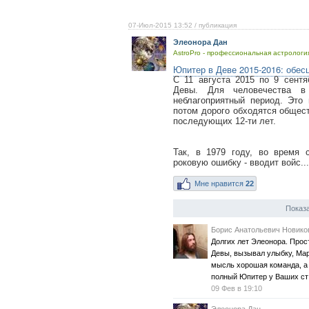
07-Июл-2015 13:52
/ публикация
Элеонора Дан
AstroPro - профессиональная астрология
Юпитер в Деве 2015-2016: обес
С 11 августа 2015 по 9 сент
Девы. Для человечества 
неблагоприятный период. Это
потом дорого обходятся общест
последующих 12-ти лет.
Так, в 1979 году, во время
роковую ошибку - вводит войс...
Мне нравится
22
Показа
Борис Анатольевич Новико
Долгих лет Элеонора. Прост
Девы, вызывал улыбку, Мар
мысль хорошая команда, а 
полный Юпитер у Ваших ст
09 Фев в 19:10