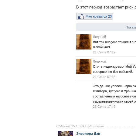
В этот период возрастает риск 
Мне нравится
23
Показа
Ледяной
Вот так оно уже точнее,т.е
любой миг!
21 Сен в 07:12
Ледяной
Опять недоказуемо. Мой Ура
совершенно без событий.
21 Сен в 07:15
Это да - не успеешь прохр
Юпитера, тут уже и Уран на
составленный на основе оп
удовлетворенности своей ж
23 Сен в 17:49
02-Мая-2015 16:09
/ публикация
Элеонора Дан