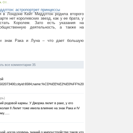
. Об...
ддлтон: астропортрет принцессы
ни в Лондоне Кейт Миддлтон родила второго
арте нет королевских звезд, как у ее брата, у
стать Королем. Зато есть указания на
 общественную деятельность, а также на
ки знак Рака и Луна – что дает большую
ть все комментарии 35
ой
20150502073400;cityid:6584;name:%CD%EE%E2%E0%FF%20%EA%E0%F0%F2%E0&adm=141
рь)
ий родовой кармы. У Джоржа лилит в раке, у его
олая II Лилит тоже имела влияние на знак Рака и IV
у......
чай -когда уровень знаний о мироустройстве таков,что