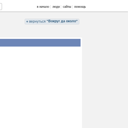
в начало
|
люди
|
сайты
|
помощь
Вокруг да около
«
вернуться
"
"