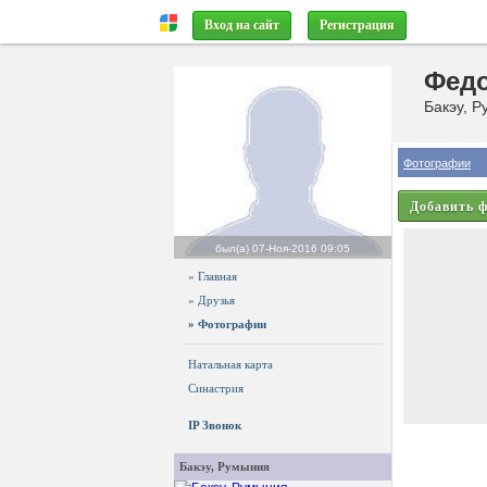
Вход на сайт
Регистрация
Фед
Бакэу, Р
Фотографии
Добавить 
был(а)
07-Ноя-2016 09:05
» Главная
» Друзья
» Фотографии
Натальная карта
Синастрия
IP Звонок
Бакэу, Румыния