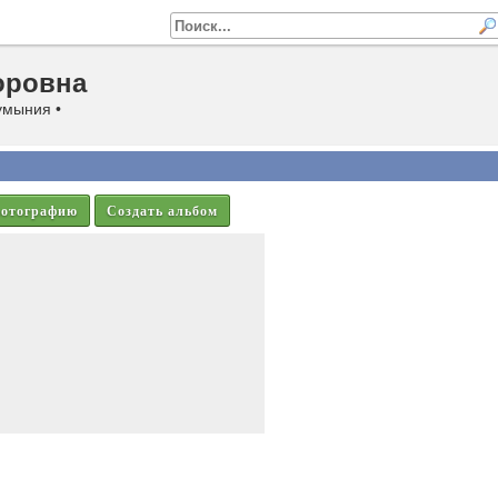
оровна
умыния •
фотографию
Создать альбом