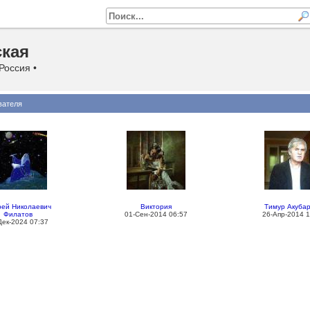
кая
Россия •
вателя
ей Николаевич
Виктория
Тимур Акуба
Филатов
01-Сен-2014 06:57
26-Апр-2014 1
Дек-2024 07:37