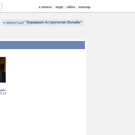
в начало
|
люди
|
сайты
|
помощь
Хорарная Астрология Онлайн
«
вернуться
"
"
рдия
3:13