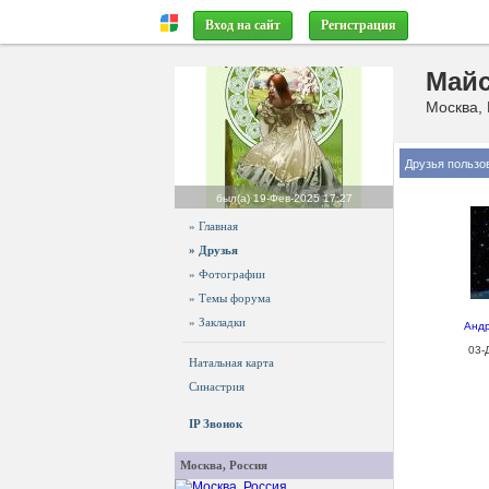
Вход на сайт
Регистрация
Майс
Москва, 
Друзья пользо
был(а)
19-Фев-2025 17:27
» Главная
» Друзья
» Фотографии
» Темы форума
» Закладки
Андр
03-
Натальная карта
Синастрия
IP Звонок
Москва, Россия