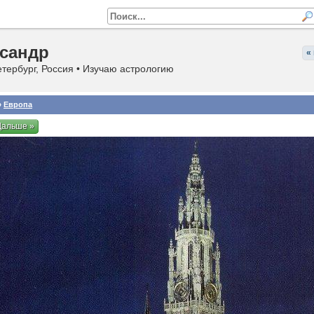
сандр
«
тербург, Россия • Изучаю астрологию
»
Европа
Дальше »