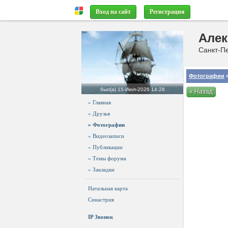
Вход на сайт
Регистрация
Алек
Санкт-Пе
Фотографии
»
был(а)
15-Июл-2026 14:28
« Назад
» Главная
» Друзья
» Фотографии
» Видеозаписи
» Публикации
» Темы форума
» Закладки
Натальная карта
Синастрия
IP Звонок