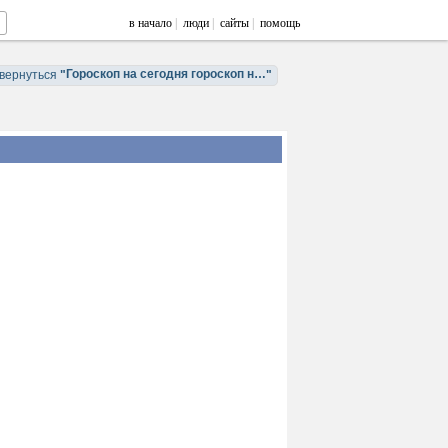
в начало
|
люди
|
сайты
|
помощь
Гороскоп на сегодня гороскоп на завтра
вернуться
"
"