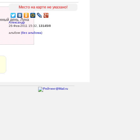
Место на карте не указано!
нный день, Луна
Александр
26-Фев-2011 15:32
,
13145/0
альбом
(без альбома)