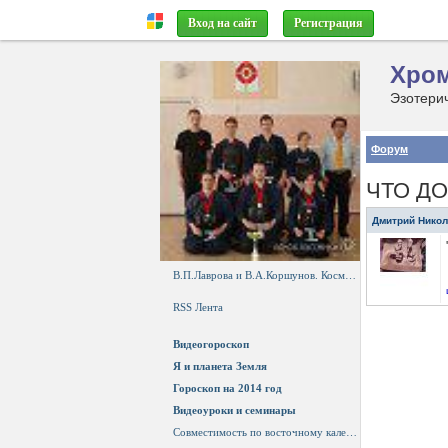
Вход на сайт
Регистрация
Хром
Форум
ЧТО Д
Дмитрий Нико
В.П.Лаврова и В.А.Коршунов. Космос будущего.
RSS Лента
Видеогороскоп
Я и планета Земля
Гороскоп на 2014 год
Видеоуроки и семинары
Совместимость по восточному календарю