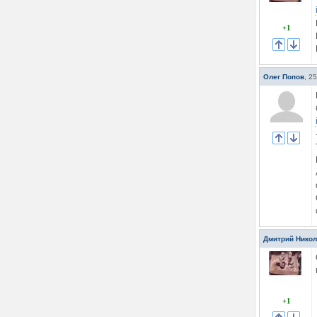
+1
Олег Попов
,
25
Дмитрий Нико
+1