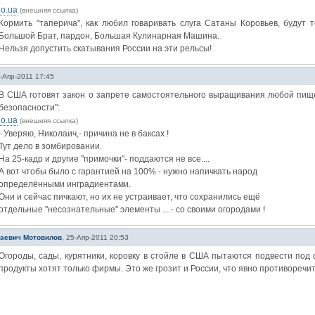
io.ua
(внешняя ссылка)
Кормить "таперича", как любил говаривать слуга Сатаны Коровьев, будут т
Большой Брат, пардон, Большая Кулинарная Машина.
Нельзя допустить скатывания России на эти рельсы!
-Апр-2011 17:45
В США готовят закон о запрете самостоятельного выращивания любой пищ
безопасности":
io.ua
(внешняя ссылка)
- Уверяю, Николаич,- причина не в баксах !
Тут дело в зомбировании.
На 25-кадр и другие "примочки"- поддаются не все....
А вот чтобы было с гарантией на 100% - нужно напичкать народ
определёнными инградиентами.
Они и сейчас пичкают, но их не устраивает, что сохранились ещё
отдельные "несознательные" элементы ....- со своими огородами !
лаевич Мотовилов
,
25-Апр-2011 20:53
Огороды, сады, курятники, коровку в стойле в США пытаются подвести под
продукты хотят только фирмы. Это же грозит и России, что явно противоречи