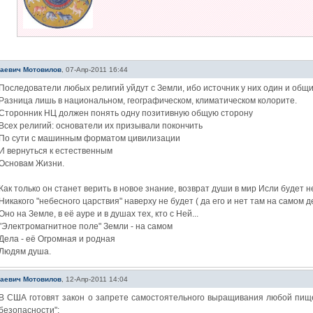
лаевич Мотовилов
,
07-Апр-2011 16:44
Последователи любых религий уйдут с Земли, ибо источник у них один и общ
Разница лишь в национальном, географическом, климатическом колорите.
Сторонник НЦ должен понять одну позитивную общую сторону
Всех религий: основатели их призывали покончить
По сути с машинным форматом цивилизации
И вернуться к естественным
Основам Жизни.
Как только он станет верить в новое знание, возврат души в мир Исли будет 
Никакого "небесного царствия" наверху не будет ( да его и нет там на самом дел
Оно на Земле, в её ауре и в душах тех, кто с Ней...
"Электромагнитное поле" Земли - на самом
Дела - её Огромная и родная
Людям душа.
лаевич Мотовилов
,
12-Апр-2011 14:04
В США готовят закон о запрете самостоятельного выращивания любой пищ
безопасности":