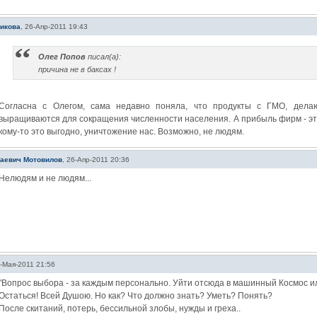
икова
,
26-Апр-2011 19:43
Олег Попов
писал(а):
причина не в баксах !
Согласна с Олегом, сама недавно поняла, что продукты с ГМО, делаю
выращиваются для сокращения численности населения. А прибыль фирм - это у
кому-то это выгодно, уничтожение нас. Возможно, не людям.
лаевич Мотовилов
,
26-Апр-2011 20:36
Нелюдям и не людям...
-Мая-2011 21:56
"Вопрос выбора - за каждым персонально. Уйти отсюда в машинный Космос ил
Остаться! Всей Душою. Но как? Что должно знать? Уметь? Понять?
После cкитаний, потерь, бессильной злобы, нужды и греха..