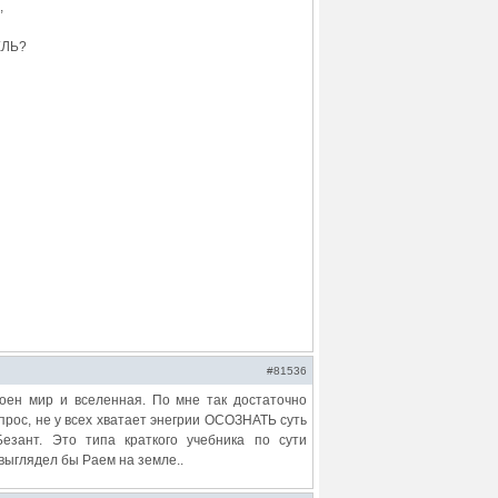
,
ЕЛЬ?
#81536
роен мир и вселенная. По мне так достаточно
прос, не у всех хватает энегрии ОСОЗНАТЬ суть
Безант. Это типа краткого учебника по сути
выглядел бы Раем на земле..