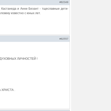
#82349
, Кастанеда и Анни Безант - тщеславные дети-
ловеку известно с юных лет.
#82557
 ДУХОВНЫХ ЛИЧНОСТЕЙ !
 ХРИСТА .