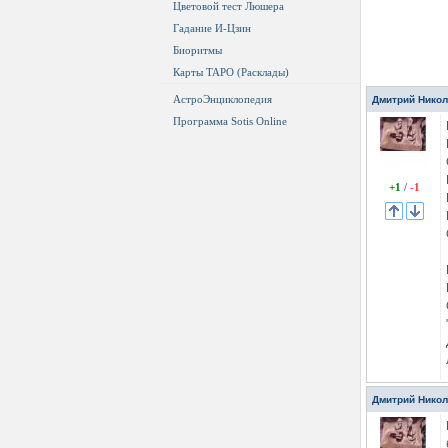
Цветовой тест Люшера
Гадание И-Цзин
Биоритмы
Карты ТАРО (Расклады)
АстроЭнциклопедия
Дмитрий Нико
Программа Sotis Online
+1
/
-1
Дмитрий Нико