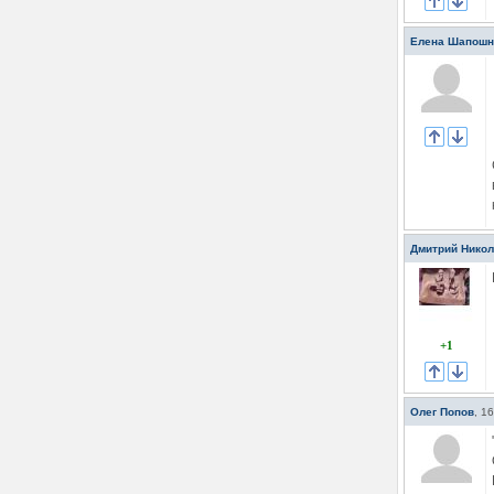
Елена Шапошн
Дмитрий Нико
+1
Олег Попов
,
16