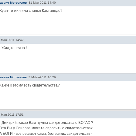
лаевич Мотовилов
,
31-Мая-2011 14:40
Хуан-то жил или снился Кастанеде?
-Мая-2011 14:42
- Жил, конечно !
лаевич Мотовилов
,
31-Мая-2011 16:26
Какие к этому есть свидетельства?
-Мая-2011 17:51
- Дмитрий, какие Вам нужны свидетельства о БОГАХ ?
Это Вы у Осипова можете спросить о свидетельствах ....
А БОГИ - всё решают сами, без всяких свидетельств -