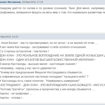
лаевич Мотовилов
,
29-Мая-2011 17:15
Каждому даётся по силам и по уровню сознания, Таня. Для меня, например
графоманы, взявшиеся вещать на весь мир о том, что нормально развитому че
-Мая-2011 14:23
- Анни Безант - как то просматривал, но не читал - и не жалею об этом ....
А вот книги Кастанеды - заслуживают к себе особого отношения.
Со стороны астрологов - тем более !
ДОН ХУАН - ЭТО РЕАЛЬНОЕ ВОПЛОЩЕНИЕ НА ЗЕМЛЕ ОДНОЙ ИЗ ВЫСШИХ
ДОН ХУАН - ОДИН ИЗ БОГОВ ВЫСШЕЙ БОЖЕСТВЕННОЙ ИЕРАРХИИ !
В книгах Кастанеды - высшая магия - настоящие знания !
Например,- народ у нас часто удивляется :
Почему все предсказания Мишеля Нострадамуса сбываются,
а современные астрологи частенько попадают "пальцем в небо" ?
У Кастанеды есть такое понятие : "Намеревать намерение".
НОСТРАДАМУС - ДОН ХУАН - ЭТО ВОПЛОЩЕНИЯ СЫНА БОЖЬЕГО - ИИСУСА
Поэтому "расчёты", прогнозы и пророчества у них всегда сбываются .....
Карлос - не графоман ....
Карлос - голова !...