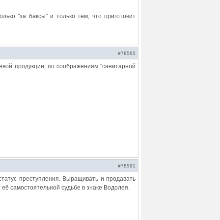
олько "за баксы" и только тем, что приготовит
#78565
евой продукции, по соображениям "санитарной
#78591
 статус преступления. Выращивать и продавать
т её самостоятельной судьбе в знаке Водолея.