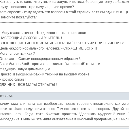
Как вернуть те силы, что утекли на загулы и потехи, бешенную гонку за баксом
глухую ненависть к режиму и прочее прочее?
Кого спросить, кому задать эти вопросы в этой стране? Хотя бы один: МОЯ Ц
Помогите пожалуйста"
----------------------------------------------------------------------------------------------------------------
- Могу сказать точно: -Что должно знать - точно знает
НАСТОЯЩИЙ ДУХОВНЫЙ УЧИТЕЛЬ !
ВВЫСШЕЕ, ИСТИННОЕ ЗНАНИЕ - ПЕРЕДАЁТСЯ ОТ УЧИТЕЛЯ К УЧЕНИКУ ....
Цель каждого нормального человека: - СЛУЖЕНИЕ БОГУ !!!
Могут спрсить: - Как ?
Отвечаю : - Самым непосредственным образом !....
Было бы ошибкой - противопоставлять "машинный" космос и
грядущую Новую цивилизацию.
Просто, в высших мирах - и техника на высшем уровне
и космос ближе !
ДЛЯ НИХ - ВСЕ МИРЫ ОТКРЫТЫ !
011 22:56
зачем гадать и пытаться изобретать новые теории относительно как уст
почитать Кастанеду внимательно. Там есть все ответы на вопросы. Другой во
изложенного.. Тогда хотя быстоит прочесть "Древнюю мудрость" Анни 
мирозданья. Была бы эта книга обязательна в школьной программе, наш мир 