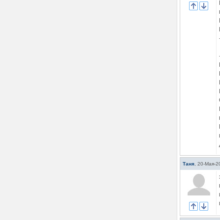
Таня
,
20-Мая-2