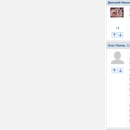
Дмитрий Нико
+1
Олег Попов
,
31