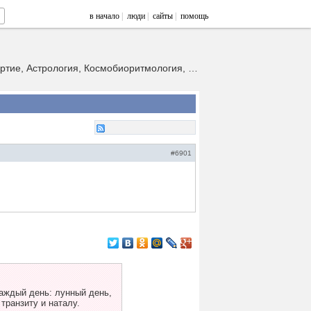
в начало
|
люди
|
сайты
|
помощь
Эзотерическая традиция Дмитрия Мотовилова. Новая Цивилизация, Бессмертие, Астрология, Космобиоритмология, Эра-666, Переход-2012
#6901
аждый день: лунный день,
 транзиту и наталу.