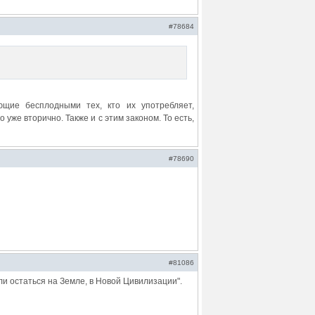
#78684
щие бесплодными тех, кто их употребляет,
же вторично. Также и с этим законом. То есть,
#78690
#81086
и остаться на Земле, в Новой Цивилизации".