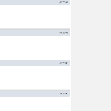
#82562
#82563
#82588
#82599