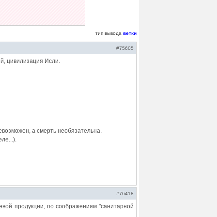
тип вывода
ветки
#75605
ий, цивилизация Исли.
невозможен, а смерть необязательна.
е...).
#76418
евой продукции, по соображениям "санитарной