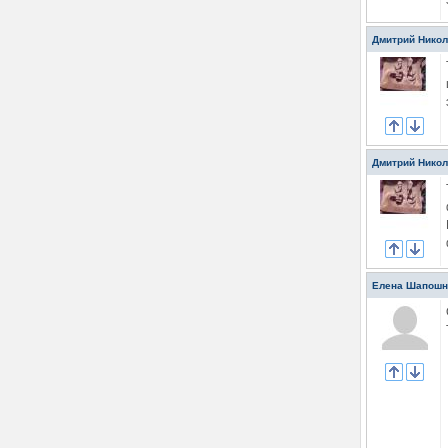
Дмитрий Нико
Дмитрий Нико
Елена Шапошн