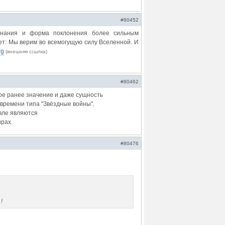
#80452
езнания и форма поклонения более сильным
ет: Мы верим во всемогущую силу Вселенной. И
rg
(внешняя ссылка)
#80462
ое ранее значение и даже сущность
времени типа "Звёздные войны".
вле являются
рах.
#80476
!