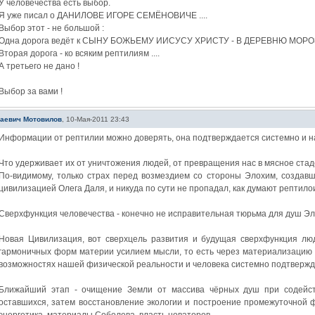
У человечества есть выбор.
Я уже писал о ДАНИЛОВЕ ИГОРЕ СЕМЁНОВИЧЕ ....
Выбор этот - не большой :
Одна дорога ведёт к СЫНУ БОЖЬЕМУ ИИСУСУ ХРИСТУ - В ДЕРЕВНЮ МОРО
Вторая дорога - ко всяким рептилиям ....
А третьего не дано !
Выбор за вами !
лаевич Мотовилов
,
10-Мая-2011 23:43
Информации от рептилии можно доверять, она подтверждается системно и на
Что удерживает их от уничтожения людей, от превращения нас в мясное ста
По-видимому, только страх перед возмездием со стороны Элохим, создав
цивилизацией Олега Даля, и никуда по сути не пропадал, как думают рептило
Сверхфункция человечества - конечно не исправительная тюрьма для душ Эло
Новая Цивилизация, вот сверхцель развития и будущая сверхфункция лю
гармоничных форм материи усилием мысли, то есть через материализацию
возможностях нашей физической реальности и человека системно подтвержд
Ближайший этап - очищение Земли от массива чёрных душ при содейст
оставшихся, затем восстановление экологии и построение промежуточной 