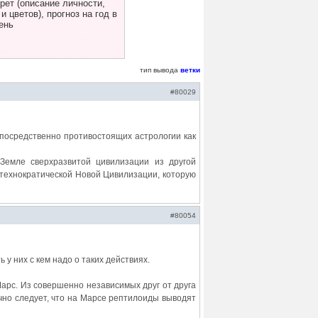
ет (описание личности,
 цветов), прогноз на год в
ень
тип вывода
ветки
#80029
епосредственно противостоящих астрологии как
Земле сверхразвитой цивилизации из другой
 технократической Новой Цивилизации, которую
#80054
у них с кем надо о таких действиях.
арс. Из совершенно независимых друг от друга
но следует, что на Марсе рептилоиды выводят