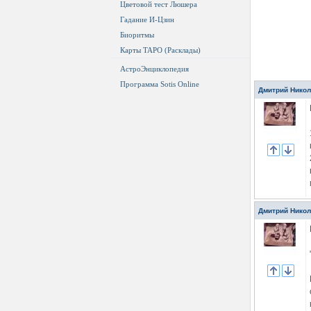
Цветовой тест Люшера
Гадание И-Цзин
Биоритмы
Карты ТАРО (Расклады)
АстроЭнциклопедия
Программа Sotis Online
Дмитрий Нико
Дмитрий Нико