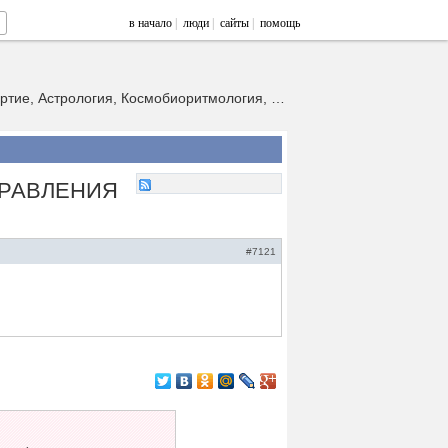
в начало
|
люди
|
сайты
|
помощь
Эзотерическая традиция Дмитрия Мотовилова. Новая Цивилизация, Бессмертие, Астрология, Космобиоритмология, Эра-666, Переход-2012
ПРАВЛЕНИЯ
#7121