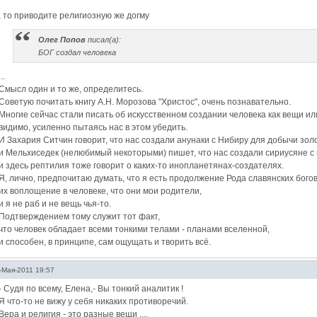
, то приводите религиозную же догму
Олег Попов
писал(а):
БОГ создал человека
...
Смысл один и то же, определитесь.
Советую почитать книгу А.Н. Морозова "Христос", очень познавательно.
Многие сейчас стали писать об искусственном создании человека как вещи ил
видимо, усиленно пытаясь нас в этом убедить.
И Захария Ситчин говорит, что нас создали анунаки с Нибиру для добычи золо
и Мельхиседек (нелюбимый некоторыми) пишет, что нас создали сириусяне 
и здесь рептилия тоже говорит о каких-то инопланетянах-создателях.
Я, лично, предпочитаю думать, что я есть продолжение Рода славянских богов
их воплощение в человеке, что они мои родители,
и я не раб и не вещь чья-то.
Подтверждением тому служит тот факт,
что человек обладает всеми тонкими телами - планами вселенной,
и способен, в принципе, сам ощущать и творить всё.
-Мая-2011 19:57
- Судя по всему, Елена,- Вы тонкий аналитик !
Я что-то не вижу у себя никаких противоречий.
Вера и религия - это разные вещи ....