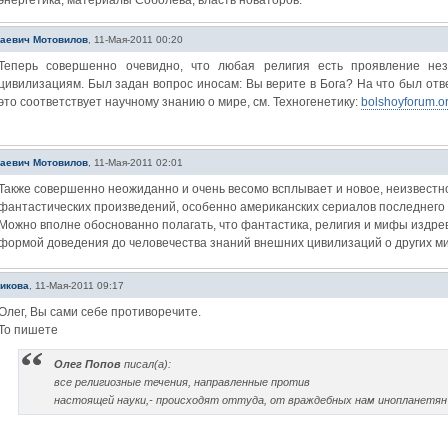
энергетика, материалы Соболева, власть новаторов.
лаевич Мотовилов
,
11-Мая-2011 00:20
Теперь совершенно очевидно, что любая религия есть проявление н
цивилизациям. Был задан вопрос иносам: Вы верите в Бога? На что был отв
это соответствует научному знанию о мире, см. Техногенетику:
bolshoyforum.o
лаевич Мотовилов
,
11-Мая-2011 02:01
Также совершенно неожиданно и очень весомо всплывает и новое, неизвестн
фантастических произведений, особенно американских сериалов последнего 
Можно вполне обоснованно полагать, что фантастика, религия и мифы издре
формой доведения до человечества знаний внешних цивилизаций о других ми
икова
,
11-Мая-2011 09:17
Олег, Вы сами себе противоречите.
То пишете
Олег Попов
писал(а):
все религиозные течения, направленные против
настоящей науки,- происходят оттуда, от враждебных нам инопланетян 