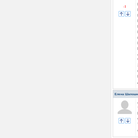
-1
Елена Шапошн