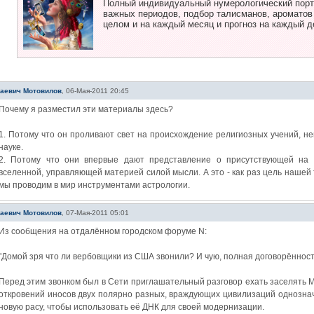
Полный индивидуальный нумерологический портр
важных периодов, подбор талисманов, ароматов и
целом и на каждый месяц и прогноз на каждый д
лаевич Мотовилов
,
06-Мая-2011 20:45
Почему я разместил эти материалы здесь?
1. Потому что он проливают свет на происхождение религиозных учений, н
науке.
2. Потому что они впервые дают представление о присутствующей на 
вселенной, управляющей материей силой мысли. А это - как раз цель нашей
мы проводим в мир инструментами астрологии.
лаевич Мотовилов
,
07-Мая-2011 05:01
Из сообщения на отдалённом городском форуме N:
"Домой зря что ли вербовщики из США звонили? И чую, полная договорённость 
Перед этим звонком был в Сети приглашательный разговор ехать заселять М
откровений иносов двух полярно разных, враждующих цивилизаций однознач
новую расу, чтобы использовать её ДНК для своей модернизации.