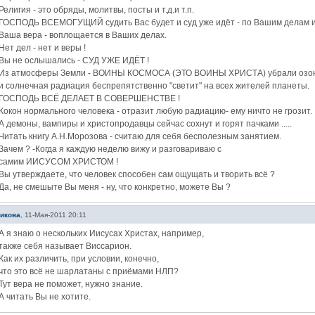
Религия - это обряды, молитвы, посты и т.д.и т.п.
ГОСПОДЬ ВСЕМОГУЩИЙ судить Вас будет и суд уже идёт - по Вашим делам и
Ваша вера - воплощается в Ваших делах.
Нет дел - нет и веры !
Вы не ослышались - СУД УЖЕ ИДЁТ !
Из атмосферы Земли - ВОИНЫ КОСМОСА (ЭТО ВОИНЫ ХРИСТА) убрали озон
и солнечная радиация беспрепятственно "светит" на всех жителей планеты.
ГОСПОДЬ ВСЁ ДЕЛАЕТ В СОВЕРШЕНСТВЕ !
Кокон нормального человека - отразит любую радиацию- ему ничто не грозит.
А демоны, вампиры и христопродавцы сейчас сохнут и горят пачками .....
Читать книгу А.Н.Морозова - считаю для себя бесполезным занятием.
Зачем ? -Когда я каждую неделю вижу и разговариваю с
самим ИИСУСОМ ХРИСТОМ !
Вы утверждаете, что человек способен сам ощущать и творить всё ?
Да, не смешыте Вы меня - ну, что конкретно, можете Вы ?
икова
,
11-Мая-2011 20:11
А я знаю о нескольких Иисусах Христах, например,
также себя называет Виссарион.
Как их различить, при условии, конечно,
что это всё не шарлатаны с приёмами НЛП?
Тут вера не поможет, нужно знание.
А читать Вы не хотите.