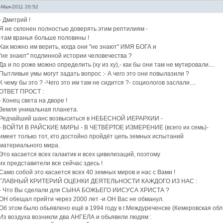
-Мая-2011 20:52
- Дмитрий !
Я не склонен полностью доверять этим рептилиям -
-там вранья больше половины !
Как можно им верить, когда они "не знают" ИМЯ БОГА и
"не знают" подлинной истории человечества ?
Да и по роже можно определить (ху из ху),- как бы они там не мутировали....
Пытливые умы могут задать вопрос :- А чего это они повылазили ?
К чему бы это ? -Чего это им там не сидится ?- социологов заслали....
ОТВЕТ ПРОСТ :
- Конец света на дворе !
Земля уникальная планета.
Редчайший шанс возвыситься в НЕБЕСНОЙ ИЕРАРХИИ -
- ВОЙТИ В РАЙСКИЕ МИРЫ - В ЧЕТВЁРТОЕ ИЗМЕРЕНИЕ (всего их семь)-
имеет только тот, кто достойно пройдёт цепь земных испытаний
материального мира.
Это касается всех галактик и всех цивилизаций, поэтому
их представители все сейчас здесь !
Само собой это касается всех 40 земных миров и нас с Вами !
ГЛАВНЫЙ КРИТЕРИЙ ОЦЕНКИ ДЕЯТЕЛЬНОСТИ КАЖДОГО ИЗ НАС :
- Что Вы сделали для СЫНА БОЖЬЕГО ИИСУСА ХРИСТА ?
ОН обещал прийти через 2000 лет -и ОН Вас не обманул.
Об этом было обьявлено ещё в 1994 году в г.Междуреченске (Кемеровская обл.
Из воздуха возникли два АНГЕЛА и обьявили людям :