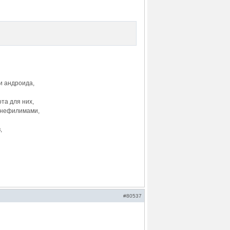
и андроида,
та для них,
с нефилимами,
,
#80537