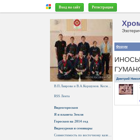
Вход на сайт
Регистрация
Хром
Форум
ИНОСЫ
ГУМАН
Дмитрий Нико
В.П.Лаврова и В.А.Коршунов. Космос будущего.
RSS Лента
Видеогороскоп
Я и планета Земля
Гороскоп на 2014 год
Видеоуроки и семинары
Совместимость по восточному календарю