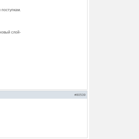
 поступкам.
овый слой-
#80539