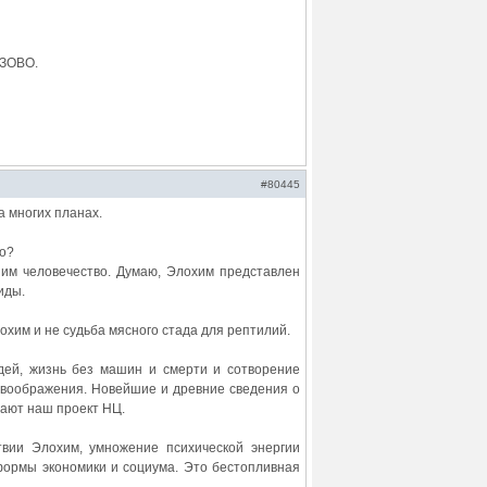
ЗОВО.
#80445
 многих планах.
до?
шим человечество. Думаю, Элохим представлен
иды.
хим и не судьба мясного стада для рептилий.
дей, жизнь без машин и смерти и сотворение
 воображения. Новейшие и древние сведения о
ают наш проект НЦ.
вии Элохим, умножение психической энергии
формы экономики и социума. Это бестопливная