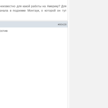
 неизвестно для какой работы на Америку? Для
ачала в подземке Монтаук, о которой он тут
#80428
ротив