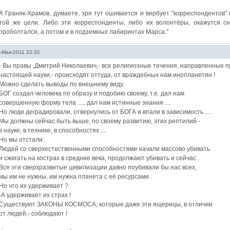
А Граняк-Храмов, думаете, зря тут ошивается и вербует "корреспондентов"
той же цели. Либо эти корреспонденты, либо их волонтёры, окажутся сн
проболтался, а потом и в подземных лабиринтах Марса."
-Мая-2011 22:32
- Вы правы ,Дмитрий Николаевич,- все религиозные течения, направленные п
настоящей науки,- происходят оттуда, от враждебных нам инопланетян !
Можно сделать выводы по внешнему виду.
БОГ создал человека по образу и подобию своему, т.е. дал нам
совершенную форму тела ...., дал нам истинные знания ....
Но люди деградировали, отвернулись от БОГА и впали в зависимость ....
Мы должны сейчас быть выше, по своему развитию, этих рептилий -
в науке, в технике, в способностях ....
Но мы отстали .
Людей со сверхестественными способностями начали массово убивать
и сжигать на кострах в средние века, продолжают убивать и сейчас .
Все эти сверхразвитые цивилизации давно поубивали бы нас всех,
мы им не нужны, им нужна планета с её ресурсами .
Но что их удерживает ?
-А удерживает их страх !
Существуют ЗАКОНЫ КОСМОСА, которые даже эти ящерицы, в отличии
от людей,- соблюдают !