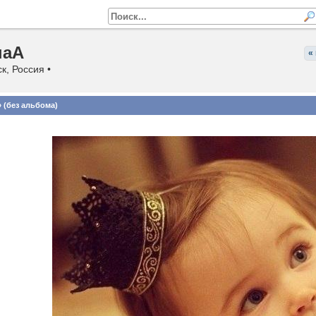
наА
«
к, Россия •
 (без альбома)