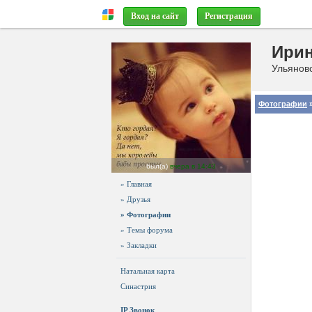
Вход на сайт
Регистрация
Ири
Ульяновс
Фотографии
»
был(а)
вчера в 14:43
» Главная
» Друзья
» Фотографии
» Темы форума
» Закладки
Натальная карта
Синастрия
IP Звонок