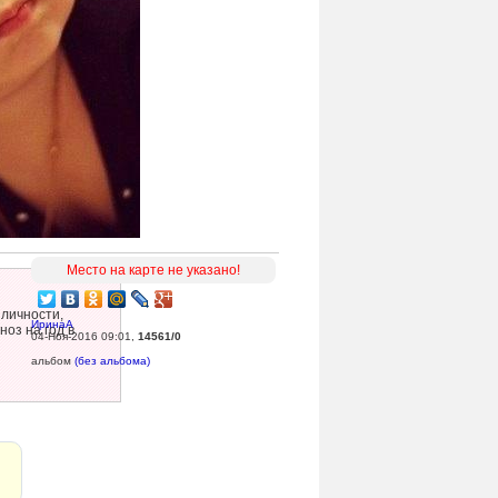
Место на карте не указано!
личности,
ИринаА
ноз на год в
04-Ноя-2016 09:01
,
14561/0
альбом
(без альбома)