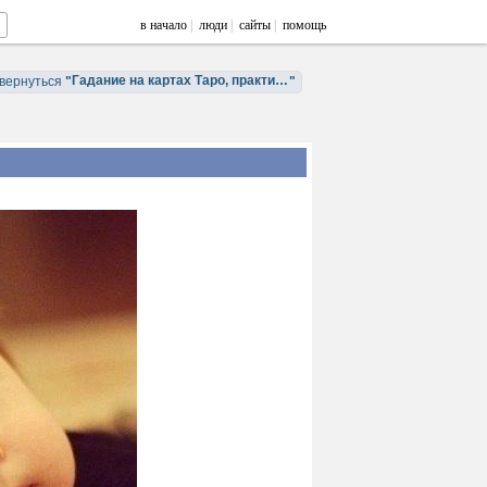
в начало
|
люди
|
сайты
|
помощь
Гадание на картах Таро, практическая магия, карты Ленорман
вернуться
"
"