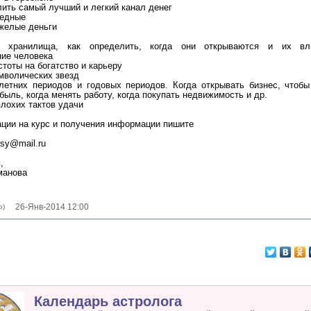
лить самый лучший и легкий канал денег
бедные
яжелые деньги
 хранилища, как определить, когда они открываются и их вл
ние человека
стоты на богатство и карьеру
имволических звезд
-летних периодов и годовых периодов. Когда открывать бизнес, чтобы
ыль, когда менять работу, когда покупать недвижимость и др.
плохих тактов удачи
ации на курс и получения информации пишите
rsy@mail.ru
,
манова
26-Янв-2014 12:00
о)
Календарь астролога