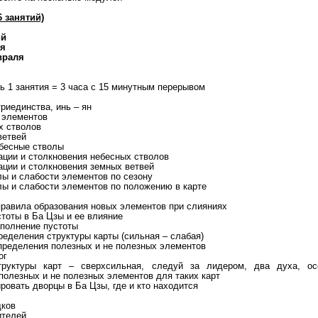
 занятий)
ий
ря
евраля
ь 1 занятия = 3 часа с 15 минутным перерывом
триединства, инь – ян
х элементов
х стволов
ветвей
ебесные стволы
нации и столкновения небесных стволов
ации и столкновения земных ветвей
лы и слабости элементов по сезону
илы и слабости элементов по положению в карте
 правила образования новых элементов при слияниях
стоты в Ба Цзы и ее влияние
аполнение пустоты
ределения структуры карты (сильная – слабая)
определения полезных и не полезных элементов
ог
труктуры карт – сверхсильная, следуй за лидером, два духа, ос
полезных и не полезных элементов для таких карт
ировать дворцы в Ба Цзы, где и кто находится
дков
ителей