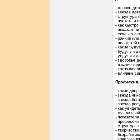
- дворец дет
- звезда дет
- структура 
- пустота и 
- как быстр
- показатели
- сколько де
- ранние или
- пол детей 
- какие буду
- будут ли д
- уедут ли д
- здоровье д
- в какие го
- как вычисл
- влияние си
Профессия, 
- какие двор
- звезда чин
- звезда бог
- звезда рес
- как увиде
- лучше свой
- показатели
- профессии
- структура 
- творчество
- безработиц
- канал дене