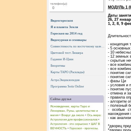
телефон(ы):
МОДУЛЬ 1 (6
0
Даты занят
26, 27 янва
Видеогороскоп
1, 2, 8, 9 ф
Я и планета Земля
Гороскоп на 2014 год
Длительност
Видеоуроки и семинары
- концепция 
Совместимость по восточному календарю
- 5 основны
- 10 небесны
Цветовой тест Люшера
- 12 земных 
Гадание И-Цзин
- скрытые н
- все комби
Биоритмы
- все комбин
Карты ТАРО (Расклады)
- понятие си
- понятие с
АстроЭнциклопедия
- фазы Ци
- условия и
Программа Sotis Online
- понятие пу
- отмена и з
- правила оп
Сайты-друзья
- алгоритм 
- полезный б
Ясновидение, карты Таро и
- особые с
Ленорман, Руны, целительство и
нахождения 
магия
•
Вокруг да около
•
Ось мира:
- как анализ
Астрология для профессионалов
•
Астрология - это серьезно
•
ШАГ В
*дворец пре
ВЕЧНОСТЬ
•
Гороскоп - прогнозы.
*дворец род