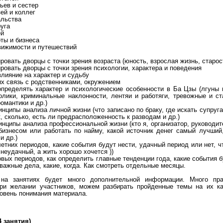
ьев и сестер
ей и коллег
альства
руга
ей
ты и бизнеса
вижимости и путешествий
ировать дворцы с точки зрения возраста (юность, взрослая жизнь, старос
ировать дворцы с точки зрения психологии, характера и поведения
 влияние на характер и судьбу
 их связь с родственниками, окружением
 определять характер и психологические особенности в Ба Цзы (лгуны
олики, криминальные наклонности, лентяи и работяги, тревожные и ст
омантики и др.)
инципы анализа личной жизни (что записано по браку, где искать супруга
, сколько, есть ли предрасположенность к разводам и др.)
инципы анализа профессиональной жизни (кто я, организатор, руководит
бизнесом или работать по найму, какой источник денег самый лучший,
и др.)
летних периодов, какие события будут нести, удачный период или нет, ч
неудачный, а жить хорошо хочется ))
овых периодов, как определить главные тенденции года, какие события б
важные дела, какие, когда. Как смотреть отдельные месяцы.
 на занятиях будет много дополнительной информации. Много пра
ри желании участников, можем разбирать пройденные темы на их ка
овень понимания материала.
 занятия)