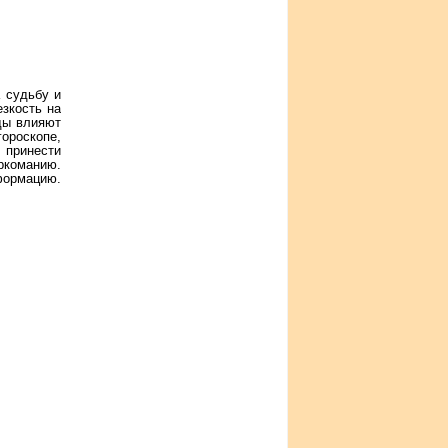
 судьбу и
езкость на
зды влияют
ороскопе,
 принести
ркоманию.
нформацию.