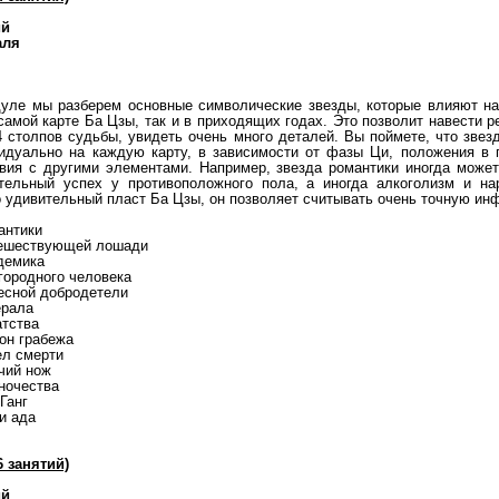
ий
аля
уле мы разберем основные символические звезды, которые влияют на
самой карте Ба Цзы, так и в приходящих годах. Это позволит навести р
4 столпов судьбы, увидеть очень много деталей. Вы поймете, что зве
идуально на каждую карту, в зависимости от фазы Ци, положения в г
вия с другими элементами. Например, звезда романтики иногда может
тельный успех у противоположного пола, а иногда алкоголизм и на
о удивительный пласт Ба Цзы, он позволяет считывать очень точную и
антики
тешествующей лошади
адемика
городного человека
бесной добродетели
ерала
атства
мон грабежа
ел смерти
чий нож
иночества
 Ганг
 и ада
 занятий)
ий