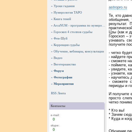
» Уроки гадания
astropro.ru
» Нумерология ТАРО
Те, кто давн
» Книга теней
обобщения, 
результат. 
» ArcaNUM - программа по нумерологии ТАРО
практической
Цзы (как и 
» Гороскоп 4 столпов судьбы
Гороскоп – 
» Фен-Шуй
узнавать св
получите по
» Коррекция судьбы
» Обучение, вебинары, консультации
- четко буде
- найдете п
» Видео
- сможете н
» Вегетерианство
- поймете, к
- увидите, к
»
Форум
- узнаете, 
- научитесь 
»
Фотографии
- сможете с
»
Мероприятия
периоды и г
RSS Лента
И получите 
просто слеп
четко поним
Контакты
* Кто вы!
* Зачем сюд
e-mail:
* Куда и ког
0
skype:
0
Обучение ра