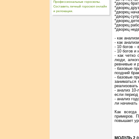
Профессиональные гороскопы.
*дворец брат
Составить личный гороскоп онлайн
*дворец друз
и релокации.
*дворец нач
*дворец суп
*дворец дет
*дворец рабо
*дворец нед
- как анализ
- как анализ
- 10 богов –
- 10 богов и
- как четко
люди, алког
ревнивые и р
- базовые пр
поздний брак
- базовые пр
заниматься 
реализовать 
- анализ 10-
если период 
- анализ год
ли начинать 
Как всегда
примеров. П
повышает ур
МОДУЛЬ 2 (4