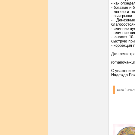
- как опреде
- богатые и 
- легкие и т
- выигрыши
- Денежные
благосостоя
- влияние пу
- влияние с
- анализ 10
быструю приб
- коррекция 
Для регистр
romanova-ku
С уважением
Надежда Ро
дата (начал