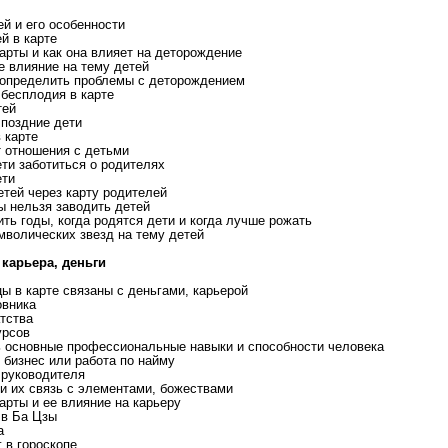
ей и его особенности
ей в карте
карты и как она влияет на деторождение
ее влияние на тему детей
о определить проблемы с деторождением
 бесплодия в карте
тей
 поздние дети
в карте
т отношения с детьми
ети заботиться о родителях
ети
етей через карту родителей
ды нельзя заводить детей
ить годы, когда родятся дети и когда лучше рожать
мволических звезд на тему детей
карьера, деньги
цы в карте связаны с деньгами, карьерой
овника
атства
урсов
ть основные профессиональные навыки и способности человека
 бизнес или работа по найму
 руководителя
 и их связь с элементами, божествами
карты и ее влияние на карьеру
 в Ба Цзы
а
г в гороскопе