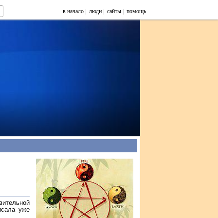
в начало
|
люди
|
сайты
|
помощь
ивительной
исала уже