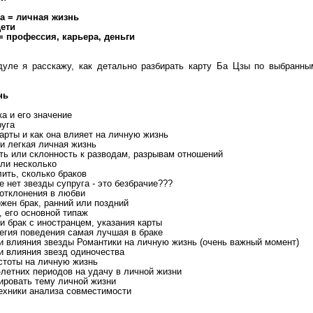
рта = личная жизнь
дети
 = профессия, карьера, деньги
уле я расскажу, как детально разбирать карту Ба Цзы по выбранн
нь
ка и его значение
руга
карты и как она влияет на личную жизнь
и легкая личная жизнь
сть или склонность к разводам, разрывам отношений
или несколько
лить, сколько браков
те нет звезды супруга - это безбрачие???
 отклонения в любви
ожен брак, ранний или поздний
, его основной типаж
и брак с иностранцем, указания карты
тегия поведения самая лучшая в браке
ти влияния звезды Романтики на личную жизнь (очень важный момент)
ти влияния звезд одиночества
устоты на личную жизнь
-летних периодов на удачу в личной жизни
тировать тему личной жизни
техники анализа совместимости