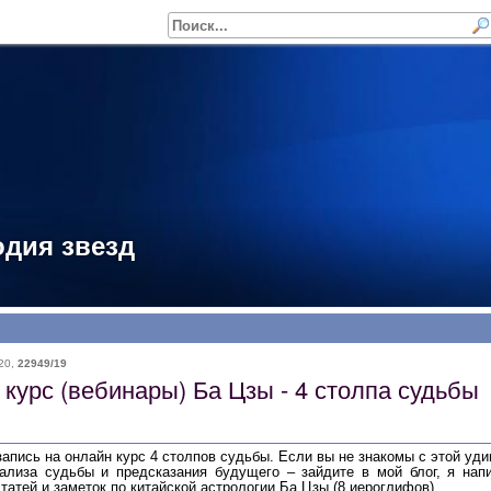
дия звезд
20
,
22949/19
курс (вебинары) Ба Цзы - 4 столпа судьбы
запись на онлайн курс 4 столпов судьбы. Если вы не знакомы с этой уд
ализа судьбы и предсказания будущего – зайдите в мой блог, я нап
татей и заметок по китайской астрологии Ба Цзы (8 иероглифов).