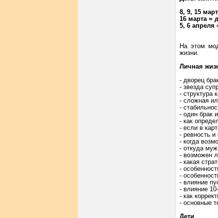
8, 9, 15 ма
16 марта = 
5, 6 апреля
На этом мод
жизни.
Личная жиз
- дворец бра
- звезда суп
- структура 
- сложная ил
- стабильно
- один брак 
- как опреде
- если в кар
- ревность и
- когда возм
- откуда муж
- возможен л
- какая стра
- особеннос
- особеннос
- влияние п
- влияние 10
- как коррек
- основные 
Дети