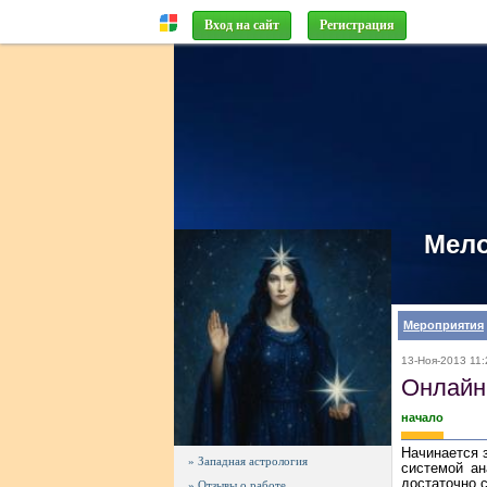
Вход на сайт
Регистрация
Мело
Мероприятия
13-Ноя-2013 11:
Онлайн 
начало
Начинается 
» Западная астрология
системой ан
достаточно с
» Отзывы о работе