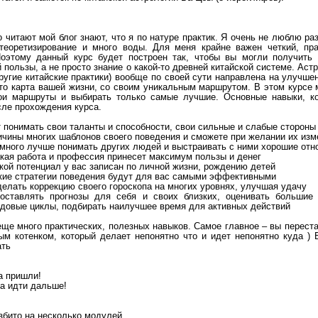
о читают мой блог знают, что я по натуре практик. Я очень не люблю ра
теоретизирование и много воды. Для меня крайне важен четкий, пра
Поэтому данный курс будет построен так, чтобы вы могли получить
 пользы, а не просто знание о какой-то древней китайской системе. Аст
другие китайские практики) вообще по своей сути направлена на улучше
это карта вашей жизни, со своим уникальным маршрутом. В этом курсе
ои маршруты и выбирать только самые лучшие. Основные навыки, к
сле прохождения курса.
т понимать свои таланты и способности, свои сильные и слабые стороны
ричины многих шаблонов своего поведения и сможете при желании их изм
амного лучше понимать других людей и выстраивать с ними хорошие от
акая работа и профессия принесет максимум пользы и денег
акой потенциал у вас записан по личной жизни, рождению детей
какие стратегии поведения будут для вас самыми эффективными
делать коррекцию своего гороскопа на многих уровнях, улучшая удачу
оставлять прогнозы для себя и своих близких, оценивать большие 
одовые циклы, подбирать наилучшее время для активных действий
еще много практических, полезных навыков. Самое главное – вы перест
ым котенком, который делает непонятно что и идет непонятно куда ) 
ать
а пришли!
да идти дальше!
збито на несколько модулей