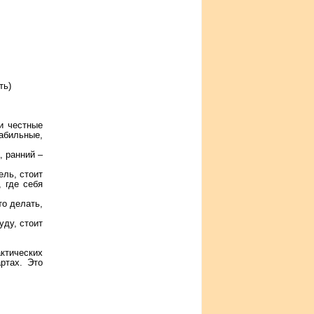
ть)
 и честные
абильные,
, ранний –
ель, стоит
 где себя
то делать,
уду, стоит
ктических
ртах. Это