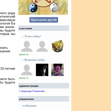
зного рода
ктический
 максимум
Пригласить друзей
рология Ба
ние жизни.
участники
 мы будете
оторые вы
» Точно пойду!
енить
ношения
всего 6...
» Возможно пойду
10-летние
всего 3...
анете быть
Вы будете
администрация
•
Надежда Романова
управление
в избранное