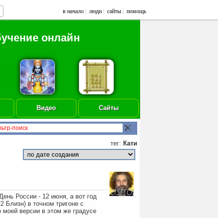
в начало
|
люди
|
сайты
|
помощь
бучение онлайн
Видео
Сайты
тег:
Кати
ень России - 12 июня, а вот год
22 Близн) в точном тригоне с
о моей версии в этом же градусе