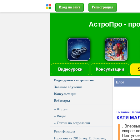
Вход на сайт
Регистрация
АстроПро - пр
Видеоуроки
Консультации
S
Видеоуроки - астрология
Блог
Заочное обучение
Консультации
Вебинары
» Форум
Виталий Васи
» Видео
КАТЯ МА
» Статьи по астрологии
. Впервы
скорее вс
Ректификация
Нептуном
Гороскоп на 2016 год. Е. Зимовец