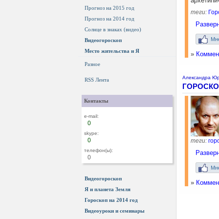
архетипич
Прогноз на 2015 год
теги:
Гор
Прогноз на 2014 год
Развер
Солнце в знаках (видео)
Мн
Видеогороскоп
Место жительства и Я
»
Коммент
Разное
Александра Юр
RSS Лента
ГОРОСКО
Контакты
e-mail:
0
skype:
0
теги:
гор
телефон(ы):
Развер
0
Мн
Видеогороскоп
»
Коммент
Я и планета Земля
Гороскоп на 2014 год
Видеоуроки и семинары