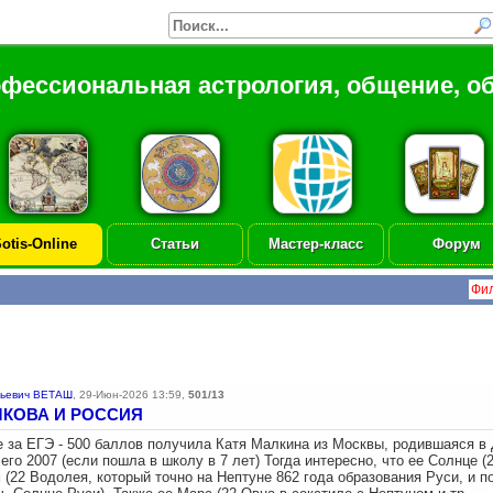
офессиональная астрология, общение, о
otis-Online
Статьи
Мастер-класс
Форум
льевич ВЕТАШ
,
29-Июн-2026 13:59
,
501/13
ЛКОВА И РОССИЯ
е за ЕГЭ - 500 баллов получила Катя Малкина из Москвы, родившаяся в Д
его 2007 (если пошла в школу в 7 лет) Тогда интересно, что ее Солнце (
 (22 Водолея, который точно на Нептуне 862 года образования Руси, и п