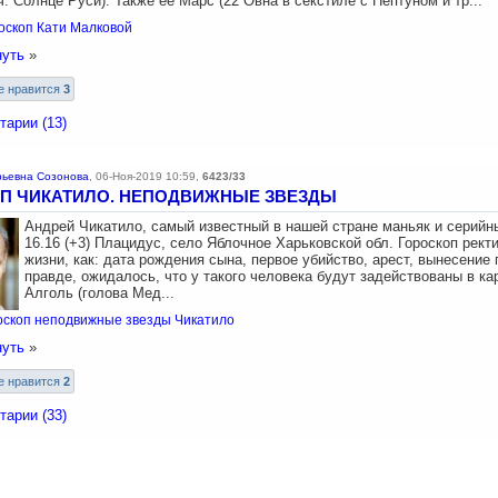
. Солнце Руси). Также ее Марс (22 Овна в секстиле с Нептуном и тр...
оскоп
Кати
Малковой
нуть
»
е нравится
3
арии (13)
ьевна Созонова
,
06-Ноя-2019 10:59
,
6423/33
П ЧИКАТИЛО. НЕПОДВИЖНЫЕ ЗВЕЗДЫ
Андрей Чикатило, самый известный в нашей стране маньяк и серийны
16.16 (+3) Плацидус, село Яблочное Харьковской обл. Гороскоп рек
жизни, как: дата рождения сына, первое убийство, арест, вынесение 
правде, ожидалось, что у такого человека будут задействованы в к
Алголь (голова Мед...
оскоп
неподвижные
звезды
Чикатило
нуть
»
е нравится
2
арии (33)