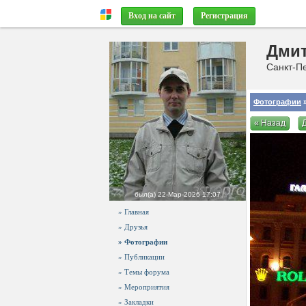
Вход на сайт
Регистрация
Дми
Санкт-Пе
Фотографии
»
« Назад
был(а)
22-Мар-2026 17:07
» Главная
» Друзья
» Фотографии
» Публикации
» Темы форума
» Мероприятия
» Закладки