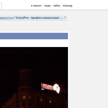
в начало
|
люди
|
сайты
|
помощь
AstroPro - профессиональная астрология. Обучение и консультации.
вернуться
"
"