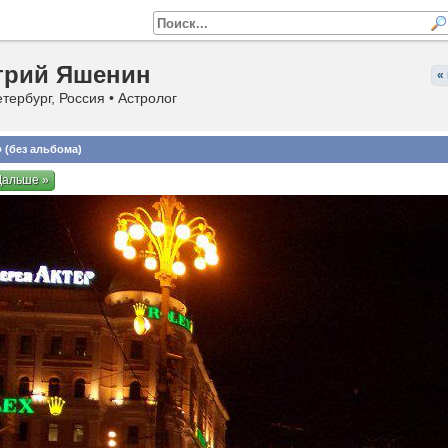
трий Яшенин
«
тербург, Россия • Астролог
 (без альбома)
Дальше »