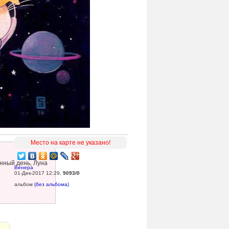
Место на карте не указано!
нный день, Луна
Венера
01-Дек-2017 12:29
,
9093/0
альбом
(без альбома)