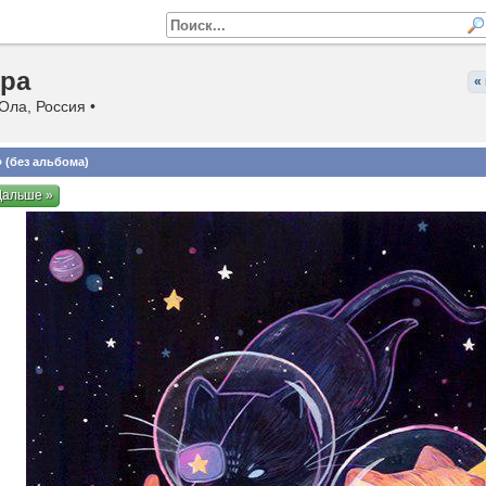
ра
«
Ола, Россия •
 (без альбома)
Дальше »