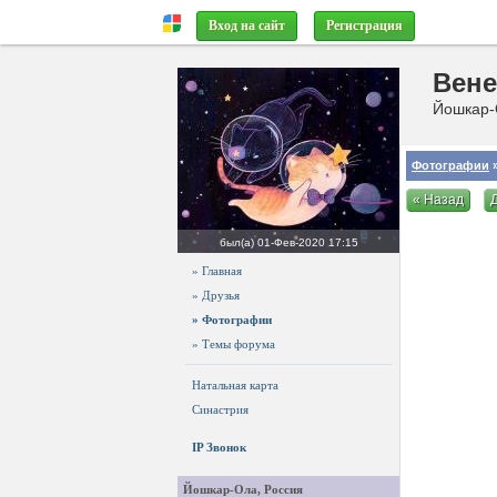
Вход на сайт
Регистрация
Вене
Йошкар-
Фотографии
»
« Назад
был(а)
01-Фев-2020 17:15
» Главная
» Друзья
» Фотографии
» Темы форума
Натальная карта
Синастрия
IP Звонок
Йошкар-Ола, Россия