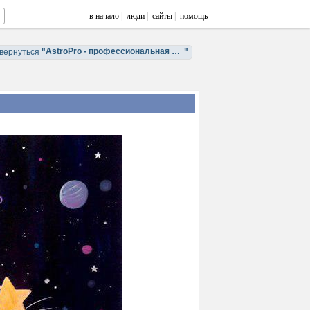
в начало
|
люди
|
сайты
|
помощь
AstroPro - профессиональная астрология. Обучение и консультации.
вернуться
"
"