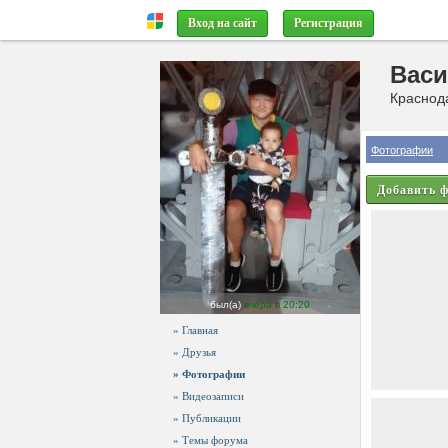
Вход на сайт
Регистрация
Вас
Краснода
Фотографии
Добавить 
был(а)
вчера в 20:20
» Главная
» Друзья
» Фотографии
» Видеозаписи
» Публикации
» Темы форума