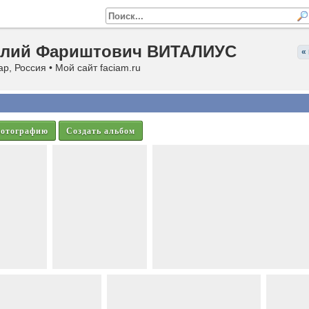
илий Фариштович ВИТАЛИУС
«
р, Россия • Мой сайт faciam.ru
фотографию
Создать альбом