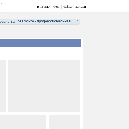
в начало
|
люди
|
сайты
|
помощь
AstroPro - профессиональная астрология. Обучение и консультации.
вернуться
"
"