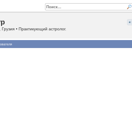
ур
«
 Грузия • Практикующий астролог.
ователя