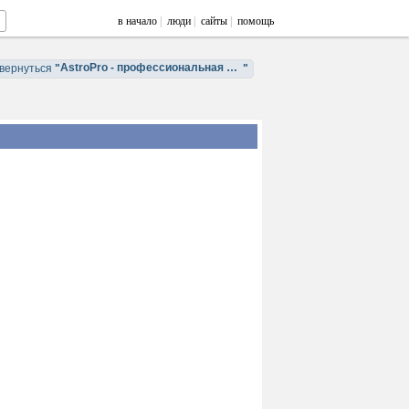
в начало
|
люди
|
сайты
|
помощь
AstroPro - профессиональная астрология. Обучение и консультации.
вернуться
"
"