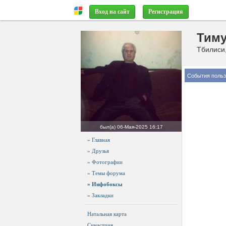
Вход на сайт
Регистрация
Тим
Тбилиси,
События польз
был(а)
06-Мая-2025 16:17
» Главная
» Друзья
» Фотографии
» Темы форума
» Инфобоксы
» Закладки
Натальная карта
Синастрия