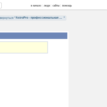
в начало
|
люди
|
сайты
|
помощь
AstroPro - профессиональная астрология. Обучение и консультации.
вернуться
"
"