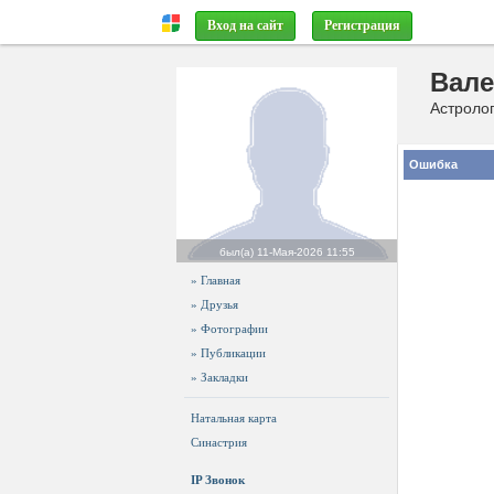
Вход на сайт
Регистрация
Вале
Астроло
Ошибка
был(а)
11-Мая-2026 11:55
» Главная
» Друзья
» Фотографии
» Публикации
» Закладки
Натальная карта
Синастрия
IP Звонок