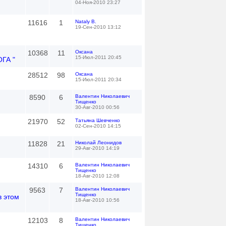
04-Ноя-2010 23:27
11616
1
Nataly B.
19-Сен-2010 13:12
10368
11
Оксана
15-Июл-2011 20:45
ГА "
28512
98
Оксана
15-Июл-2011 20:34
8590
6
Валентин Николаевич
Тищенко
30-Авг-2010 00:56
21970
52
Татьяна Шевченко
02-Сен-2010 14:15
11828
21
Николай Леонидов
29-Авг-2010 14:19
14310
6
Валентин Николаевич
Тищенко
18-Авг-2010 12:08
9563
7
Валентин Николаевич
Тищенко
в этом
18-Авг-2010 10:56
12103
8
Валентин Николаевич
Тищенко