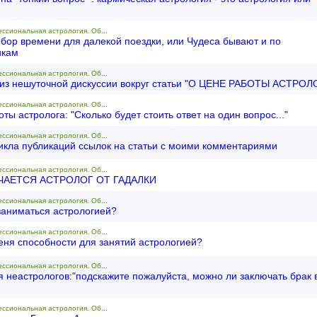
ессиональная астрология. Об...
бор времени для далекой поездки, или Чудеса бывают и по
икам
ессиональная астрология. Об...
из нешуточной дискуссии вокруг статьи "О ЦЕНЕ РАБОТЫ АСТРОЛО
ессиональная астрология. Об...
ты астролога: "Сколько будет стоить ответ на один вопрос..."
ессиональная астрология. Об...
икла публикаций ссылок на статьи с моими комментариями
ессиональная астрология. Об...
ЧАЕТСЯ АСТРОЛОГ ОТ ГАДАЛКИ
ессиональная астрология. Об...
 заниматься астрологией?
ессиональная астрология. Об...
меня способности для занятий астрологией?
ессиональная астрология. Об...
я неастрологов:"подскажите пожалуйста, можно ли заключать брак 
ессиональная астрология. Об...