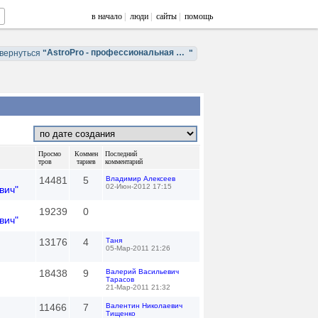
в начало
|
люди
|
сайты
|
помощь
AstroPro - профессиональная астрология. Обучение и консультации.
вернуться
"
"
Просмо
Коммен
Последний
тров
тариев
комментарий
14481
5
Владимир Алексеев
02-Июн-2012 17:15
вич"
19239
0
вич"
13176
4
Таня
05-Мар-2011 21:26
18438
9
Валерий Васильевич
Тарасов
21-Мар-2011 21:32
11466
7
Валентин Николаевич
Тищенко