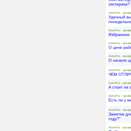
эзотерика?
AstroPro - проф
Удачный вы
понедельн
AstroPro - проф
Избранное 
AstroPro - проф
О цене рабо
AstroPro - проф
О начале ц
AstroPro - проф
ЧЕМ ОТЛИ
AstroPro - проф
А стоит ли
AstroPro - проф
Есть ли у 
AstroPro - проф
Заметка дл
году?"
AstroPro - проф