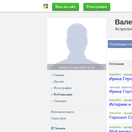
Вход на сайт
Регистрация
Вале
Астроло
Публикации по
Публикация
был(а)
11-Мая-2026 11:55
AstroPro - проф
» Главная
Ирина Глуг
» Друзья
личная заметк
» Фотографии
Ирина Глуг
» Публикации
AstroPro - проф
» Закладки
Историки и
Натальная карта
AstroPro - проф
Гороскоп С
Синастрия
AstroPro - проф
IP Звонок
Мой взгляд 