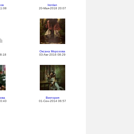
нов
Irenlan
11:08
20-Мая-2018 20:07
Оксана Морозова
8:18
03-Авг-2016 08:29
кова
Виктория
20:43
01-Сен-2014 06:57