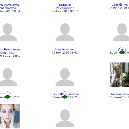
ma Dilyverovna
Наталья
Сергей Ряс
Mahatmovna
Романовская
25-Июл-2019 
Авг-2020 20:54
27-Сен-2019 03:07
на Николаевна
Имя Фамилия
Ольга
Сущинская
04-Ноя-2016 08:02
31-Окт-2016 0
Фев-2017 15:40
Елена Шапошникова
Татьяна Янь
Авг-2015 17:45
07-Апр-2015 09:21
18-Сен-2014 