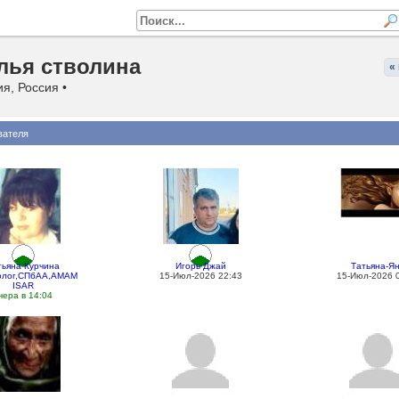
лья стволина
«
я, Россия •
вателя
тьяна Курчина
Игорь Джай
Татьяна-Я
олог,СПбАА,АМАМ
15-Июл-2026 22:43
15-Июл-2026 
ISAR
чера в 14:04