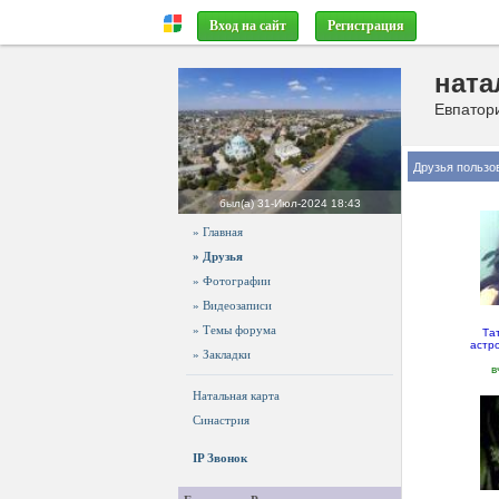
Вход на сайт
Регистрация
ната
Евпатори
Друзья пользо
был(а)
31-Июл-2024 18:43
» Главная
» Друзья
» Фотографии
» Видеозаписи
» Темы форума
Та
астр
» Закладки
в
Натальная карта
Синастрия
IP Звонок