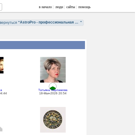
в начало
|
люди
|
сайты
|
помощь
AstroPro - профессиональная астрология. Обучение и консультации.
вернуться
"
"
на
Татьяна Харламова
04:44
18-Мая-2026 20:54