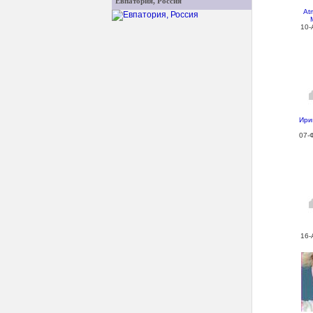
Евпатория, Россия
At
10-
Ири
07-
16-