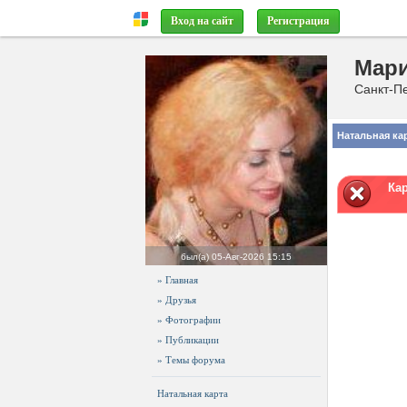
Вход на сайт
Регистрация
Мари
Санкт-Пе
Натальная ка
Ка
был(а)
05-Авг-2026 15:15
» Главная
» Друзья
» Фотографии
» Публикации
» Темы форума
Натальная карта