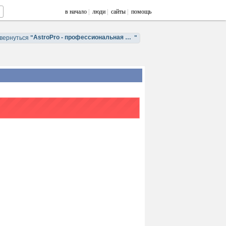
в начало
|
люди
|
сайты
|
помощь
AstroPro - профессиональная астрология. Обучение и консультации.
вернуться
"
"