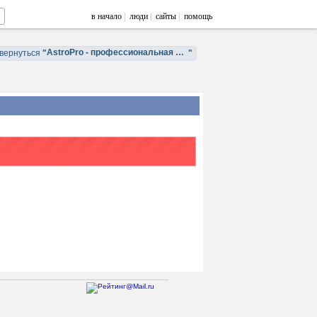
в начало
|
люди
|
сайты
|
помощь
AstroPro - профессиональная астрология. Обучение и консультации.
вернуться
"
"