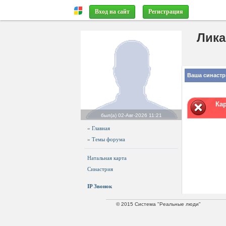
Вход на сайт
Регистрация
Лика
Ваша синастр
Ка
был(а)
02-Авг-2026 11:21
» Главная
» Темы форума
Натальная карта
Синастрия
IP Звонок
© 2015 Система "Реальные люди"