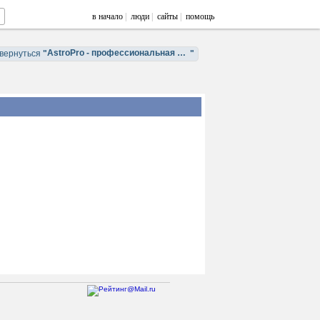
в начало
|
люди
|
сайты
|
помощь
AstroPro - профессиональная астрология. Обучение и консультации.
вернуться
"
"