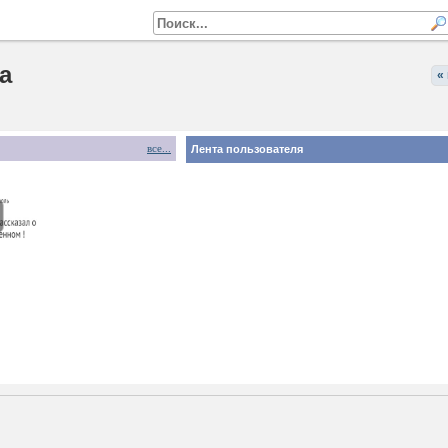
na
«
все...
Лента пользователя