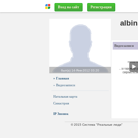
Вход на сайт
Регистрация
albi
Видеозаписи
был(а)
14-Янв-2012 03:20
» Главная
» Видеозаписи
Натальная карта
Синастрия
IP Звонок
© 2015 Система "Реальные люди"