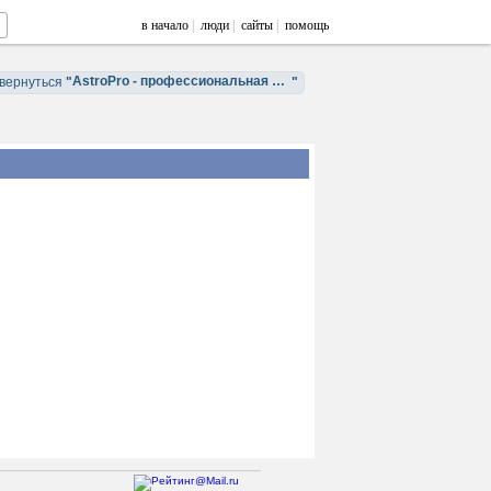
в начало
|
люди
|
сайты
|
помощь
AstroPro - профессиональная астрология. Обучение и консультации.
вернуться
"
"