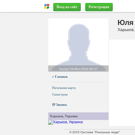
Вход на сайт
Регистрация
Юля 
Харьков
был(а)
04-Июл-2019 00:37
» Главная
Натальная карта
Синастрия
IP Звонок
Харьков, Украина
© 2015 Система "Реальные люди"