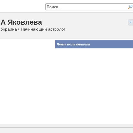
А Яковлева
«
, Украина • Начинающий астролог
Лента пользователя