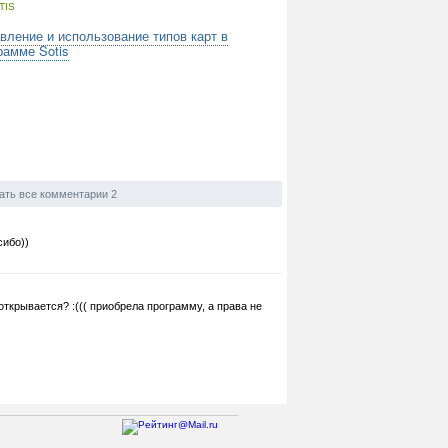
TIS
вление и использование типов карт в
рамме Sotis
ать все комментарии 2
сибо))
открывается? :((( приобрела программу, а права не