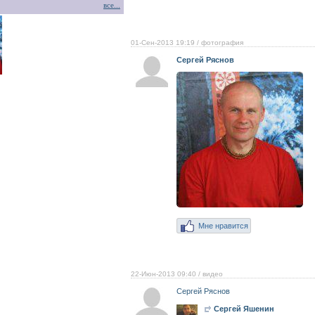
все...
01-Сен-2013 19:19
/ фотография
Сергей Ряснов
Мне нравится
22-Июн-2013 09:40
/ видео
Сергей Ряснов
Сергей Яшенин