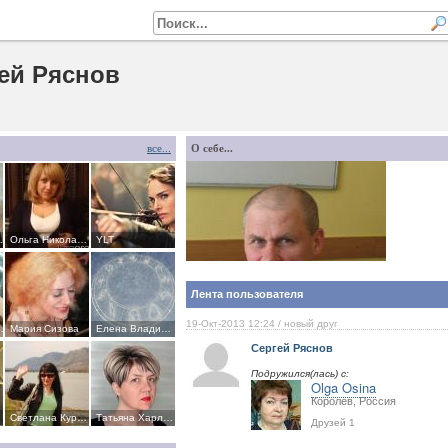
ей Ряснов
все...
О себе...
а Мазур
Ольга Николаевна Абдурахманова-Павлова
YLT
Лента пользователя
19-Окт-2013 12:24
/ новый друг
а Семергей
Мария Сизова
Елена Владимировна
Сергей Ряснов
Подружился(лась) с:
Olga Osina
Королев, Россия
н
Светлана Курникова
Татьяна Харламова
Друзей 1