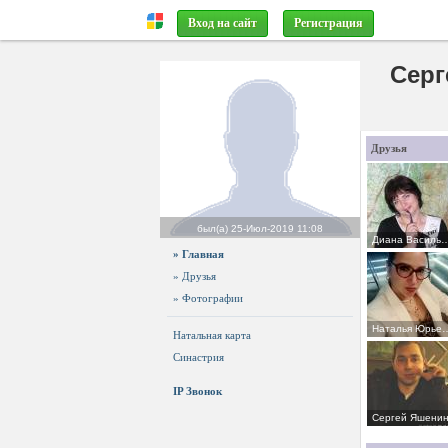
Вход на сайт
Регистрация
Серг
Друзья
был(а)
25-Июл-2019 11:08
Диана Васильевн
» Главная
» Друзья
» Фотографии
Наталья Юрьевн
Натальная карта
Синастрия
IP Звонок
Сергей Яшени