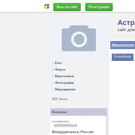
Вход на сайт
Регистрация
Астр
сайт для
Мероприятия
Ближайшие
»
Блог
»
Форум
»
Видеозаписи
»
Фотографии
»
Мероприятия
RSS Лента
Контакты
телефон(ы):
89059690024
Междуреченск, Россия