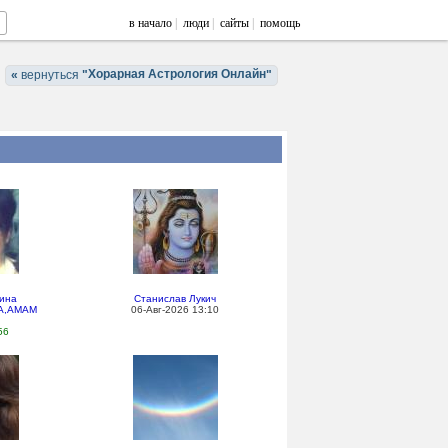
в начало
|
люди
|
сайты
|
помощь
Хорарная Астрология Онлайн
«
вернуться
"
"
чина
Станислав Лукич
АА,АМАМ
06-Авг-2026 13:10
56