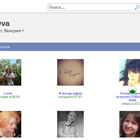
Ova
, Венгрия •
вателя
Lunis
Я всегда рядом
Татьяна Кур
годня в 08:30
сегодня в 07:07
астролог,СПб
ISAR
вчера в 22: