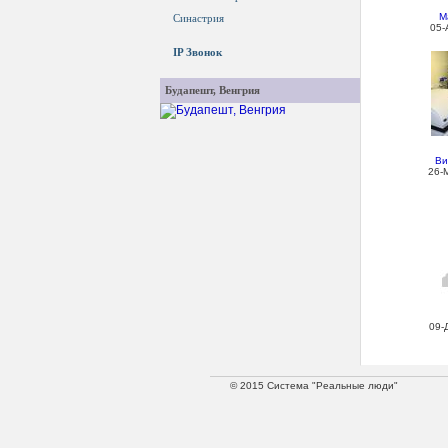
М
Синастрия
05-
IP Звонок
Будапешт, Венгрия
Ви
26-
09-
© 2015 Система "Реальные люди"