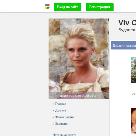
Вход на сайт
Регистрация
Viv 
Будапешт
Друзья пользо
се
был(а)
01-Фев-2020 21:17
» Главная
» Друзья
» Фотографии
» Закладки
Натальная карта