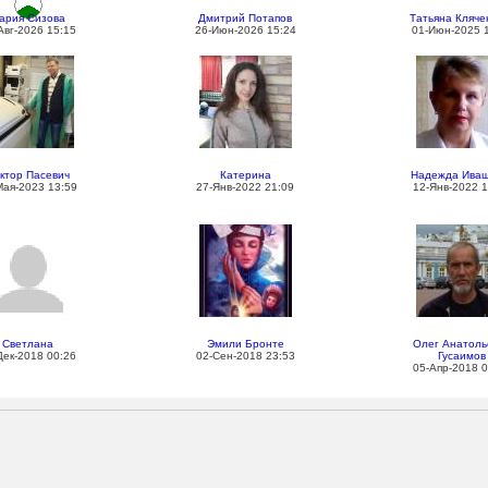
ария Сизова
Дмитрий Потапов
Татьяна Кляче
Авг-2026 15:15
26-Июн-2026 15:24
01-Июн-2025 
ктор Пасевич
Катерина
Надежда Иващ
Мая-2023 13:59
27-Янв-2022 21:09
12-Янв-2022 1
Светлана
Эмили Бронте
Олег Анатоль
Дек-2018 00:26
02-Сен-2018 23:53
Гусаимов
05-Апр-2018 0