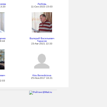
нкова
Любовь
13:20
11-Сен-2023 15:03
енко
Валерий Васильевич
9:44
Тарасов
23-Авг-2021 22:33
евич
Kira Benedictova
25-Ноя-2017 16:21
2:03