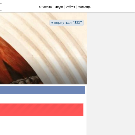
в начало
|
люди
|
сайты
|
помощь
111
«
вернуться
"
"