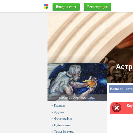
Вход на сайт
Регистрация
Аст
Ваша синастр
был(а)
20-Апр-2020 03:42
» Главная
Ка
» Друзья
» Фотографии
» Публикации
» Темы форума