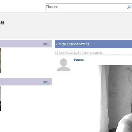
а
все...
Лента пользователя
25-Мая-2013 11:39
/ фотография
Елена
все...