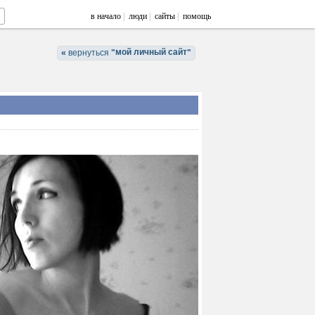
в начало
|
люди
|
сайты
|
помощь
мой личный сайт
«
вернуться
"
"