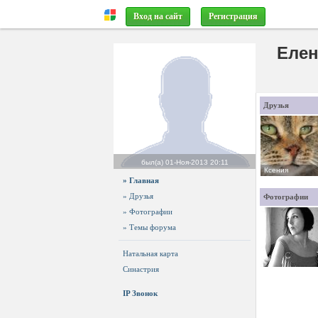
Вход на сайт
Регистрация
Елен
Друзья
был(а)
01-Ноя-2013 20:11
Ксения
» Главная
» Друзья
Фотографии
» Фотографии
» Темы форума
Натальная карта
Синастрия
IP Звонок