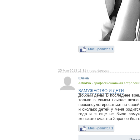
Мне нравится
1
25-Мая-2013 11:31
/ тема форума
Елена
AstroPro - профессиональная астрология
ЗАМУЖЕСТВО И ДЕТИ
Добрый день! В последнее врем
только в самом начале позна
проконсультироваться по своей 
и сколько детей у меня родится
года и я еще не была замуж
женского счастья.Заранее благо
Мне нравится
1
Показа