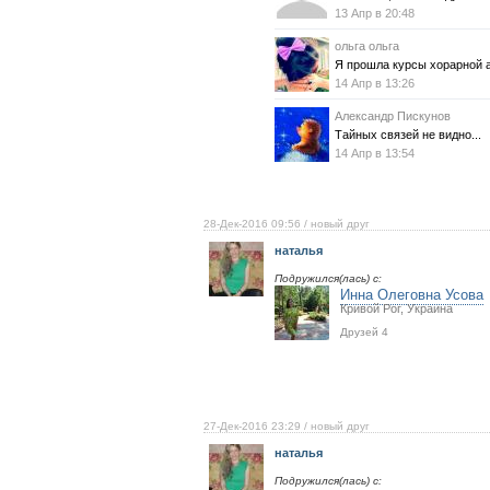
13 Апр в 20:48
ольга ольга
Я прошла курсы хорарной а
14 Апр в 13:26
Александр Пискунов
Тайных связей не видно...
14 Апр в 13:54
28-Дек-2016 09:56
/ новый друг
наталья
Подружился(лась) с:
Инна Олеговна Усова
Кривой Рог, Украина
Друзей 4
27-Дек-2016 23:29
/ новый друг
наталья
Подружился(лась) с: