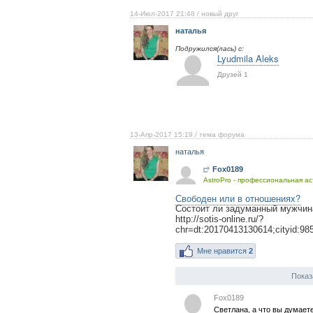
14-Июл-2017 21:48
/ новый друг
наталья
Подружился(лась) с:
Lyudmila Aleks
Друзей 1
13-Апр-2017 15:19
/ тема форума
наталья
Fox0189
AstroPro - профессиональная ас
Свободен или в отношениях?
Состоит ли задуманный мужчина
http://sotis-online.ru/?
chr=dt:20170413130614;city
Мне нравится
2
Показ
Fox0189
Светлана, а что вы думает