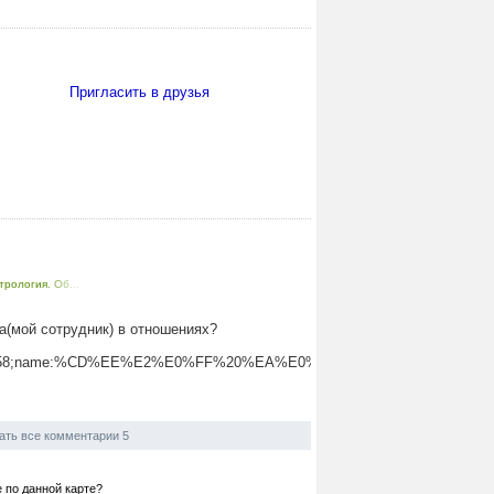
Пригласить в друзья
трология. Об...
(мой сотрудник) в отношениях?
id:9858;name:%CD%EE%E2%E0%FF%20%EA%E0%F0%F2%E0&opt=scr:0
ать все комментарии 5
е по данной карте?