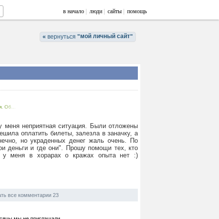
в начало
|
люди
|
сайты
|
помощь
мой личный сайт
«
вернуться
"
"
. Об...
у меня неприятная ситуация. Были отложены
ешила оплатить билеты, залезла в заначку, а
нечно, но украденных денег жаль очень. По
ои деньги и где они". Прошу помощи тех, кто
, у меня в хорарах о кражах опыта нет :)
ть все комментарии 23
есяцы мы не приглашали