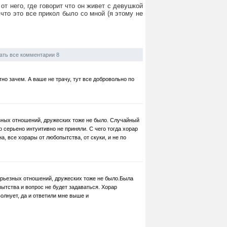
т него, где говорит что он живет с девушкой
 что это все прикол было со мной (я этому не
ать все комментарии 8
тно зачем. А ваше не трачу, тут все добровольно по
зных отношений, дружеских тоже не было. Случайный
 серьено интуитивно не приняли. С чего тогда хорар
, все хорары от любопытства, от скуки, и не по
серьезных отношений, дружеских тоже не было.Была
пытства и вопрос не будет задаваться. Хорар
волнует, да и ответили мне выше и