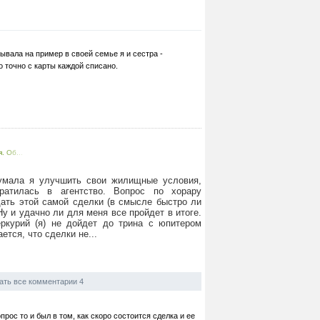
ывала на пример в своей семье я и сестра -
о точно с карты каждой списано.
. Об...
думала я улучшить свои жилищные условия,
ратилась в агентство. Вопрос по хорару
дать этой самой сделки (в смысле быстро ли
у и удачно ли для меня все пройдет в итоге.
еркурий (я) не дойдет до трина с юпитером
ется, что сделки не...
ать все комментарии 4
прос то и был в том, как скоро состоится сделка и ее