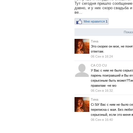
Тут сегодня пришло сообщение о
давно, и у них скоро свадьба и
ве...
Мне нравится
1
Показ
Тина
Это скорее он мое, не поня
ответам.
06 Сен в 16:24
СА СO CU
У Вас с ним не было серье
парень поигравший и Вы его
серьезным быть может?Тина
правилам -не мо
06 Сен в 16:32
Тина
Сi SiУ Вас с ним не было 
переписка с мая. Без любо
серьезный, если это меня 
06 Сен в 16:40