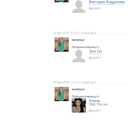
Виктория Андропова
Друзей 1
11-Дек-2016 14:24
/ новый друг
наталья
Подружился(лась) с:
Эля Гат
Друзей 1
09-Дек-2016 14:10
/ новый друг
наталья
Подружился(лась) с:
Алина
Уфа, Россия
Друзей 1