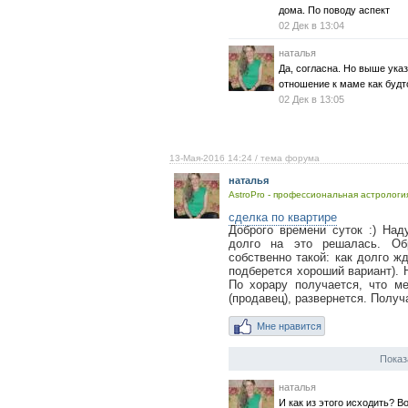
дома. По поводу аспект
02 Дек в 13:04
наталья
Да, согласна. Но выше указ
отношение к маме как будт
02 Дек в 13:05
13-Мая-2016 14:24
/ тема форума
наталья
AstroPro - профессиональная астрология
сделка по квартире
Доброго времени суток :) На
долго на это решалась. Об
собственно такой: как долго ж
подберется хороший вариант). Н
По хорару получается, что м
(продавец), развернется. Получа
Мне нравится
Показ
наталья
И как из этого исходить? Во