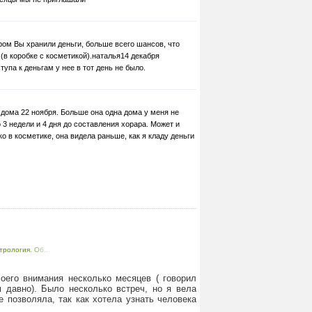
ором Вы хранили деньги, больше всего шансов, что
(в коробке с косметикой).наталья14 декабря
тупа к деньгам у нее в тот день не было.
 дома 22 ноября. Больше она одна дома у меня не
о 3 недели и 4 дня до составления хорара. Может и
ко в косметике, она видела раньше, как я кладу деньги
трология. Об...
оего внимания несколько месяцев ( говорил
 давно). Было несколько встреч, но я вела
е позволяла, так как хотела узнать человека