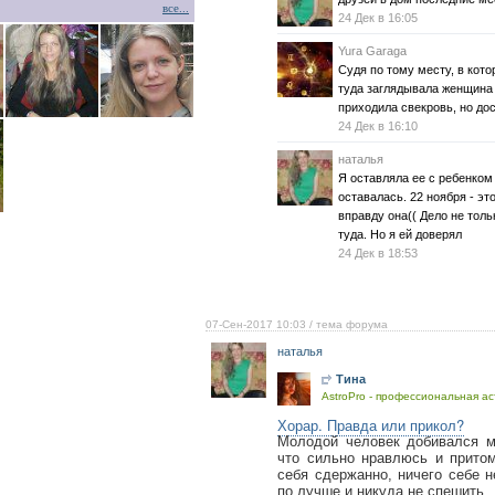
все...
24 Дек в 16:05
Yura Garaga
Судя по тому месту, в кот
туда заглядывала женщина 
приходила свекровь, но дос
24 Дек в 16:10
наталья
Я оставляла ее с ребенком
оставалась. 22 ноября - эт
вправду она(( Дело не толь
туда. Но я ей доверял
24 Дек в 18:53
07-Сен-2017 10:03
/ тема форума
наталья
Тина
AstroPro - профессиональная ас
Хорар. Правда или прикол?
Молодой человек добивался м
что сильно нравлюсь и притом
себя сдержанно, ничего себе н
по лучше и никуда не спешить.