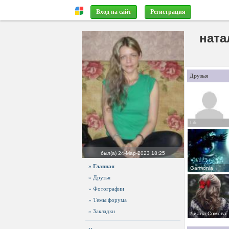
Вход на сайт
Регистрация
ната
Друзья
Lili
был(а)
24-Мар-2023 18:25
» Главная
Garmonia
» Друзья
» Фотографии
» Темы форума
» Закладки
Лиана Сомова