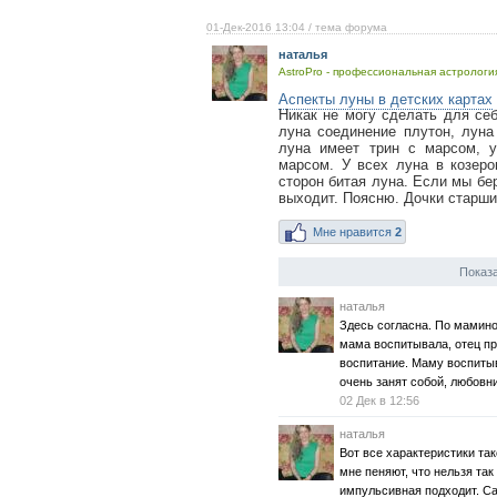
01-Дек-2016 13:04
/ тема форума
наталья
AstroPro - профессиональная астрология
Аспекты луны в детских картах
Никак не могу сделать для себ
луна соединение плутон, луна
луна имеет трин с марсом, 
марсом. У всех луна в козеро
сторон битая луна. Если мы бе
выходит. Поясню. Дочки старшие
Мне нравится
2
Показа
наталья
Здесь согласна. По мамин
мама воспитывала, отец пр
воспитание. Маму воспитыв
очень занят собой, любовн
02 Дек в 12:56
наталья
Вот все характеристики та
мне пеняют, что нельзя так 
импульсивная подходит. Са