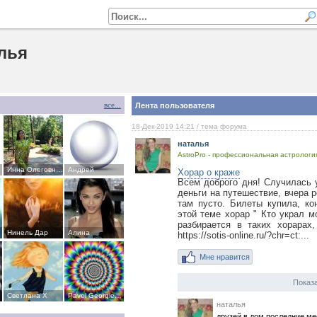
лья
все...
Лента пользователя
18-Дек-2019 14:21
/ тема форума
наталья
AstroPro - профессиональная астрология
Хорар о краже
Инна Олеговна Усова
Андрей
Всем доброго дня! Случилась 
деньги на путешествие, вчера р
там пусто. Билеты купила, ко
этой теме хорар " Кто украл м
разбирается в таких хорарах
Нинель Дар
Алина
https://sotis-online.ru/?chr=ct:...
Мне нравится
Показа
Светлана Х
Pavel Georgievich Massich
наталья
друзей в дом последние м