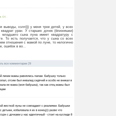
. Об...
я выводы, хэлп))) у меня трое детей, у всех
 квадрат уран. У старших дочек (близняшки)
у младшего сына луна имеет квадратуру с
ге. То есть получается, что у сына со всех
рем отношения с мамой по луне, то нелогично
, ошибок в во...
ть все комментарии 29
ой линии мамы равнялись папам. Бабушку только
опал, отсим был инвалид сидячий и особо не вникал в
ала ее мама (моя бабушка), так как отец мамы был
ицам
кой жесткой луны не совпадают с реалиями. Бабушки
с детьми, избаловала я их в конец))) разве что
турн с дочками у нас идентичный - стоит на куспиде 8