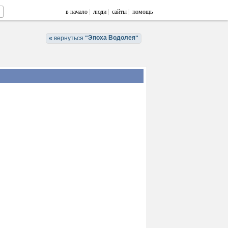
в начало
|
люди
|
сайты
|
помощь
Эпоха Водолея
«
вернуться
"
"