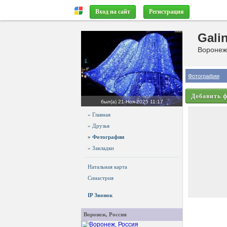
Вход на сайт
Регистрация
Gali
Воронеж,
Фотографии
Добавить 
был(а)
21-Ноя-2025 11:17
» Главная
» Друзья
» Фотографии
» Закладки
Натальная карта
Синастрия
IP Звонок
Воронеж, Россия