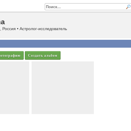
na
 Россия • Астролог-исследователь
фотографию
Создать альбом