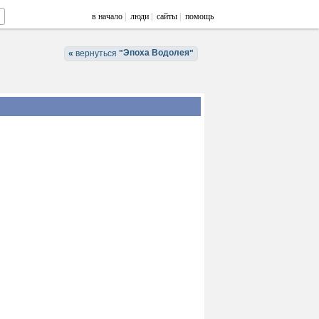
в начало
|
люди
|
сайты
|
помощь
Эпоха Водолея
«
вернуться
"
"