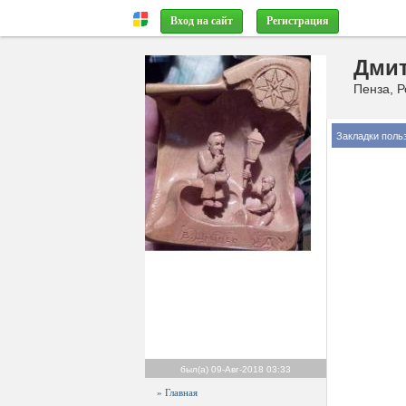
Вход на сайт
Регистрация
Дмит
Пенза, Р
Закладки поль
был(а)
09-Авг-2018 03:33
» Главная