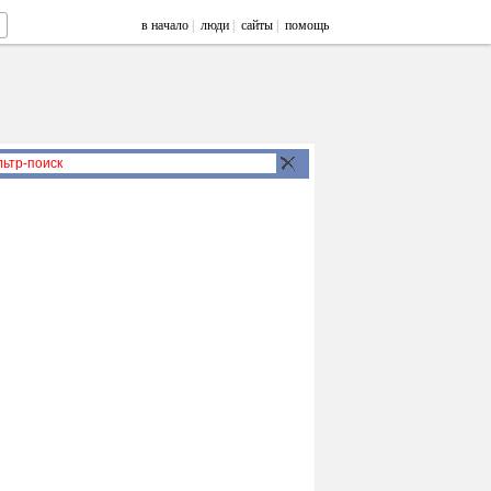
в начало
|
люди
|
сайты
|
помощь