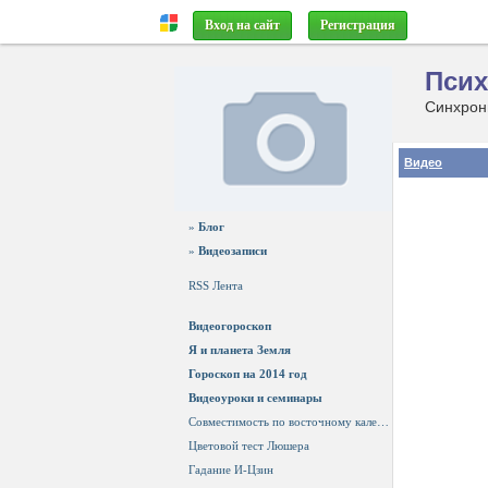
Вход на сайт
Регистрация
Псих
Синхрон
Видео
»
Блог
»
Видеозаписи
RSS Лента
Видеогороскоп
Я и планета Земля
Гороскоп на 2014 год
Видеоуроки и семинары
Совместимость по восточному календарю
Цветовой тест Люшера
Гадание И-Цзин