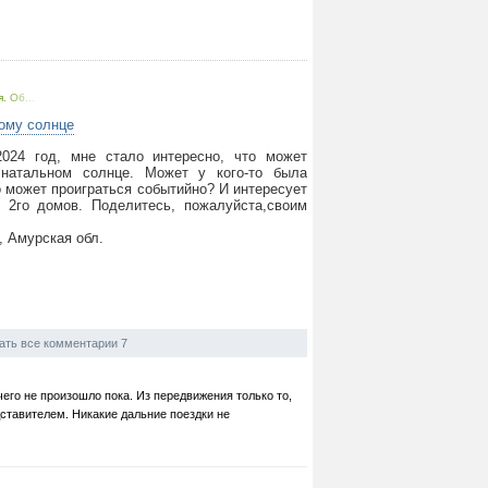
. Об...
ому солнце
024 год, мне стало интересно, что может
натальном солнце. Может у кого-то была
о может проиграться событийно? И интересует
и 2го домов. Поделитесь, пожалуйста,своим
, Амурская обл.
ать все комментарии 7
чего не произошло пока. Из передвижения только то,
ставителем. Никакие дальние поездки не