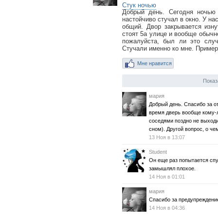
Стук ночью
Добрый день. Сегодня ночью 
настойчиво стучал в окно. У на
общий. Двор закрывается изн
стоят 5а улице и вообще обычно
пожалуйста, был ли это случ
Стучали именно ко мне. Примерн
Мне нравится
Показ
мария
Добрый день. Спасибо за от
время дверь вообще кому-л
соседями поздно не выход
сном). Другой вопрос, о че
13 Ноя в 13:07
Student
Он еще раз попытается спу
замышлял плохое.
14 Ноя в 01:01
мария
Спасибо за предупреждени
14 Ноя в 04:36