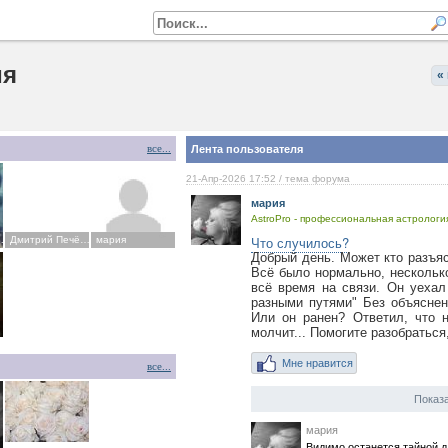
ия
«
все...
Лента пользователя
21-Апр-2026 17:52
/ тема форума
мария
AstroPro - профессиональная астрология
Что случилось?
,СПбАА,АМАМ ISAR
Дмитрий Печёркин
мария
Добрый день. Может кто разъя
Всё было нормально, нескольк
всё время на связи. Он уехал
разными путями" Без объяснен
Или он ранен? Ответил, что 
молчит... Помогите разобраться,
Мне нравится
все...
Показа
мария
Видимо останется тайной д