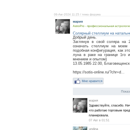
06-Авг-2024 11:25
/ тема форума
мария
AstroPro - профессиональная астрология
Солярный стеллиум на натальн
Добрый день.
Заглянув в свой соляра на 2
означать стеллиум на моем 
подобная конфигурация, как эт
луна в раке на границе 1го 
мнением и опытом)
13.05.1985 22.00, Благовещенск
https://sotis-online.ru/?chr=d...
Мне нравится
Показ
мария
Здравствуйте, спасибо. Ни
что работаю торговым пред
планировала.
07 Авг в 01:51
undina