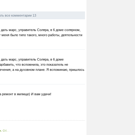
ть все комментарии 13
 дать марс, управитель Соляра, в 6 доме солярном,
у меня было типо такого, много работы, деятельности
 дать марс, управитель Соляра, в 6 доме
добавить, что вспомнила, это показатель не
ечения, а на духовном плане. Я вспоминаю, пришлось
а ремонт в жилище) И вам удачи!
. Об...