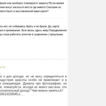
 брали или наоборот планируете закрыть?Если время
ения могут касаться места где живете.Смотрим по
тветствует в выставленной вами карте?
ты нет, не собираюсь брать и не брала. Да, карта
ия и проживания. Всю жизнь здесь живу.Передвижения
да стала работать агентом в сравнении с прошлыми
. Об...
а
ю о доп доходе, но не могу определиться в
Индустрия красоты особо не привлекает и в
 конкуренция. Думала про фотографию, но
е, пожалуйста, исходя из моего настала, что
полнительный доход? Чем можно заняться?
850513220045;s...