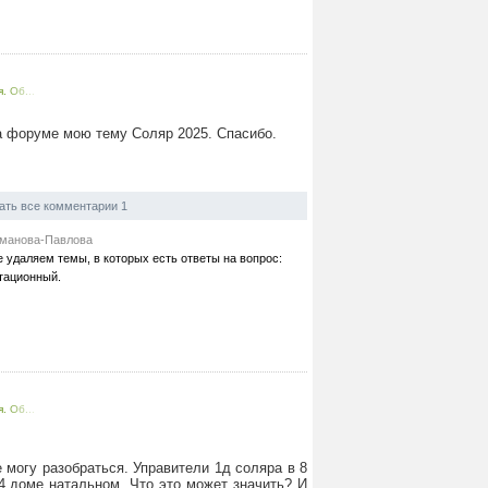
. Об...
а форуме мою тему Соляр 2025. Спасибо.
ать все комментарии 1
хманова-Павлова
е удаляем темы, в которых есть ответы на вопрос:
ьтационный.
. Об...
 могу разобраться. Управители 1д соляра в 8
4 доме натальном. Что это может значить? И