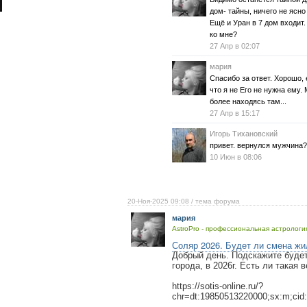
дом- тайны, ничего не ясно 
Ещё и Уран в 7 дом входит
ко мне?
27 Апр в 02:07
мария
Спасибо за ответ. Хорошо, 
что я не Его не нужна ему
более находясь там...
27 Апр в 15:17
Игорь Тихановский
привет. вернулся мужчина?
10 Июн в 08:06
20-Ноя-2025 09:08
/ тема форума
мария
AstroPro - профессиональная астрология
Соляр 2026. Будет ли смена жи
Добрый день. Подскажите будет
города, в 2026г. Есть ли такая 
https://sotis-online.ru/?
chr=dt:19850513220000;sx:m;cid