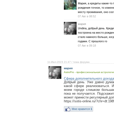
Мария, а кредиты какие-то
рождения точное, то измен
месту проживания, оно соо
07 Авг в 08:52
мария
Undina, добрый день. Креди
построена на место рожден
стало намного больше, ког
годами. С прошлого го
07 Авг в 09:18
11-Июл-2023 21:47
/ тема форума
мария
AstroPro - профессиональная астрология
Сфера дополнительного доход
Добрый день. Уже давно дума
какой сфере реализоваться. 
моем городе слишком большая
пока не получается. Подскажит
может принести регулярный до
https://sotis-online.ru/?chr=dt:19
Мне нравится
1