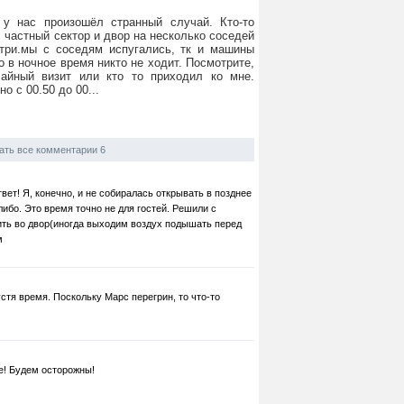
у нас произошёл странный случай. Кто-то
с частный сектор и двор на несколько соседей
утри.мы с соседям испугались, тк и машины
 в ночное время никто не ходит. Посмотрите,
айный визит или кто то приходил ко мне.
о с 00.50 до 00...
ать все комментарии 6
вет! Я, конечно, и не собиралась открывать в позднее
ибо. Это время точно не для гостей. Решили с
ить во двор(иногда выходим воздух подышать перед
м
стя время. Поскольку Марс перегрин, то что-то
е! Будем осторожны!