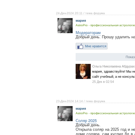
24-Дек-2024 20:11
/ тема форума
мария
AstroPro - профессиональная астрология
Модераторам
Добрый день. Прошу удалить н
Мне нравится
Показ
Ольга Николаевна Абдура
мария, здравствуйте! Мы н
сайт учебный, а не консул
25 Дек в 02:54
23-Дек-2024 14:14
/ тема форума
мария
AstroPro - профессиональная астрология
Соляр 2025
Добрый день.
Открыла соляр на 2025 год и не
доме соляра, сам куспид 8д в 