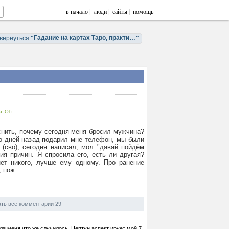
в начало
|
люди
|
сайты
|
помощь
Гадание на картах Таро, практическая магия, карты Ленорман
вернуться
"
"
. Об...
снить, почему сегодня меня бросил мужчина?
о дней назад подарил мне телефон, мы были
 (сво), сегодня написал, мол "давай пойдём
ия причин. Я спросила его, есть ли другая?
нет никого, лучше ему одному. Про ранение
 пож...
ть все комментарии 29
ля меня что же случилось. Нептун аспект ирует мой 7