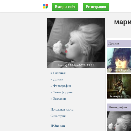
Вход на сайт
Регистрация
мар
Друзья
был(а)
22-Мая-2026 23:14
Татьяна Курчина астролог
» Главная
» Друзья
» Фотографии
» Темы форума
Виктория
» Закладки
Фотографии
Натальная карта
Синастрия
IP Звонок