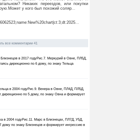
тальном? Никаких переездов, или покупки
рую.Может у кого был похожий соляр...
6062523;name:New%20chart|ct:3;dt:2025...
ть все комментарии 41
 Близнецов в 2017 годуРис.7. Меркурий в Овне, ПЛ5Д,
гаясь дирекционно по 6 дому, по знаку Тельца
ельца в 2004 годуРис.9. Венера в Овне, ПЛ4Д, ПЛ5Д,
т дирекционно по 5 дому, по знаку Овна и формирует
а в 2004 годуРис.11. Марс в Близнецах, ПЛ7Д, У5Д,
7 дому по знаку Близнецов и формирует ингрессию в