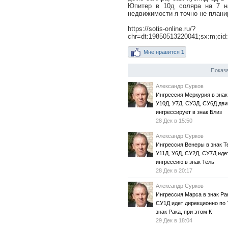
Юпитер в 10д соляра на 7 на
недвижимости я точно не плани
https://sotis-online.ru/?
chr=dt:19850513220041;sx:m;cid:
Мне нравится
1
Показа
Александр Сурков
Ингрессия Меркурия в знак
У10Д, У7Д, СУ3Д, СУ6Д дви
ингрессирует в знак Близ
28 Дек в 15:50
Александр Сурков
Ингрессия Венеры в знак Т
У11Д, У6Д, СУ2Д, СУ7Д иде
ингрессию в знак Тель
28 Дек в 20:17
Александр Сурков
Ингрессия Марса в знак Рак
СУ1Д идет дирекционно по 
знак Рака, при этом К
29 Дек в 18:04