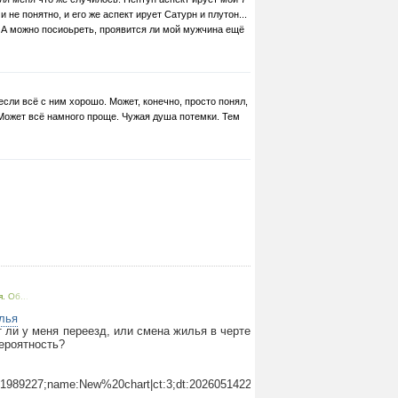
и не понятно, и его же аспект ирует Сатурн и плутон...
. А можно посиоьреть, проявится ли мой мужчина ещё
если всё с ним хорошо. Может, конечно, просто понял,
. Может всё намного проще. Чужая душа потемки. Тем
. Об...
лья
 ли у меня переезд, или смена жилья в черте
вероятность?
:1989227;name:New%20chart|ct:3;dt:20260514220027;cid:6062523;name:Ne