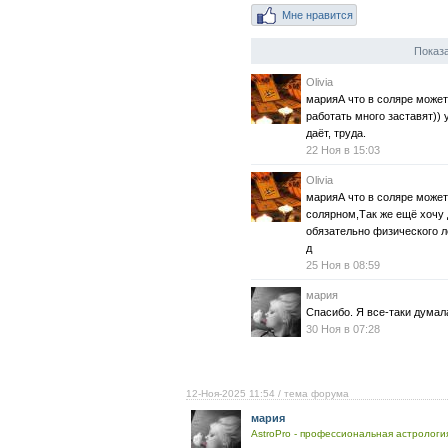
Мне нравится
Показа
Olivia
марияА что в соляре может
работать много заставят)) 
даёт, труда.
22 Ноя в 15:03
Olivia
марияА что в соляре может
солярном,Так же ещё хочу 
обязательно физического л
д
25 Ноя в 08:59
мария
Спасибо. Я все-таки думал
30 Ноя в 07:28
12-Ноя-2025 11:54
/ тема форума
мария
AstroPro - профессиональная астрология