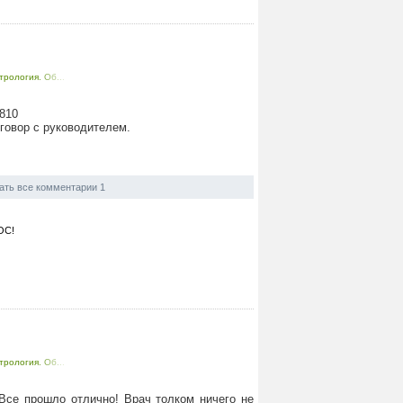
трология. Об...
7810
говор с руководителем.
ать все комментарии 1
ОС!
трология. Об...
 Все прошло отлично! Врач толком ничего не