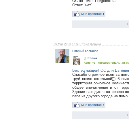
ОС по теме "Подработка".
Ответ "нет".
Мне нравится
1
Б
25-Мая-2025 15:57
/ тема форума
Евгений Колганов
Елена
AstroPro - профессиональная ас
Беглец найден! ОС для Евгения
Спасибо огромное всем за помо
труб около котельной))) больш
территории орномное количест
общее впечатление и от терри
Здание находится на северо-во
папе из другого города на помощ
Мне нравится
7
Б