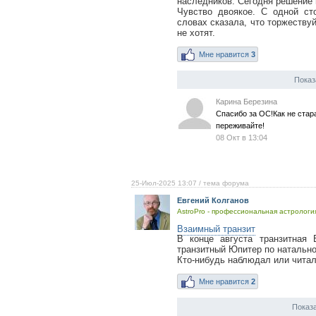
наследников. Сегодня решение 
Чувство двоякое. С одной ст
словах сказала, что торжествуй
не хотят.
Мне нравится
3
Показ
Карина Березина
Спасибо за ОС!Как не стар
переживайте!
08 Окт в 13:04
25-Июл-2025 13:07
/ тема форума
Евгений Колганов
AstroPro - профессиональная астрология
Взаимный транзит
В конце августа транзитная
транзитный Юпитер по натально
Кто-нибудь наблюдал или читал
Мне нравится
2
Показа