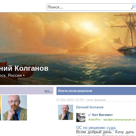
ний Колганов
ск, Россия •
все...
Лента пользователя
07-Окт-2025 15:55
/ тема форума
Евгений Колганов
Кот Бегемот
AstroPro - профессиональная ас
ОС по решению суда.
Всем добрый день. Хочу дать 