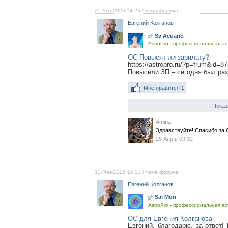
25-Апр-2025 14:25
/ тема форума
Евгений Колганов
Sv Acuario
AstroPro - профессиональная ас
ОС Повысят ли зарплату?
https://astropro.ru/?p=frum&id=8
Повысили ЗП – сегодня был раз
Мне нравится
1
Показ
Amina
Здравствуйте! Спасибо за 
25 Апр в 09:32
13-Фев-2025 15:33
/ тема форума
Евгений Колганов
Sal Mon
AstroPro - профессиональная ас
ОС для Евгения Колганова
Евгений, благодарю, за ответ!