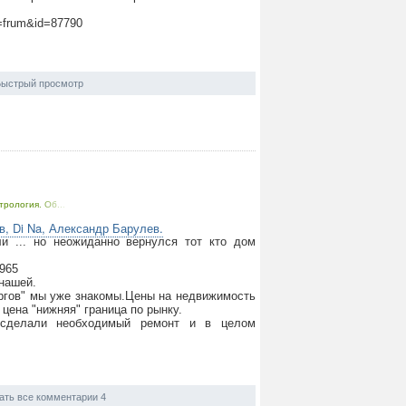
p=frum&id=87790
ыстрый просмотр
трология. Об...
в, Di Na, Александр Барулев.
и ... но неожиданно вернулся тот кто дом
6965
нашей.
ргов" мы уже знакомы.Цены на недвижимость
цена "нижняя" граница по рынку.
сделали необходимый ремонт и в целом
ать все комментарии 4