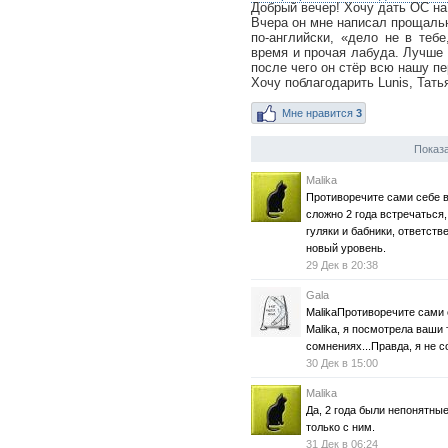
Добрый вечер! Хочу дать ОС на в
Вчера он мне написал прощальн
по-английски, «дело не в теб
время и прочая лабуда. Лучше 
после чего он стёр всю нашу пе
Хочу поблагодарить Lunis, Татья
Мне нравится
3
Показа
Malika
Противоречите сами себе в
сложно 2 года встречаться
гуляки и бабники, ответст
новый уровень.
29 Дек в 20:38
Gala
MalikaПротиворечите сами 
Malika, я посмотрела ваши 
сомнениях...Правда, я не с
30 Дек в 15:00
Malika
Да, 2 года были непонятны
только с ним.
31 Дек в 06:24