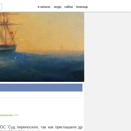
в начало
|
люди
|
сайты
|
помощь
трология. Об...
ОС. Суд переносили, так как приглашали др