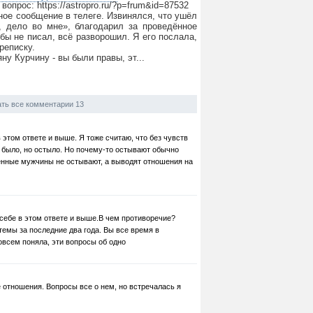
опрос: https://astropro.ru/?p=frum&id=87532
ое сообщение в телеге. Извинялся, что ушёл
е, дело во мне», благодарил за проведённое
бы не писал, всё разворошил. Я его послала,
реписку.
ну Курчину - вы были правы, эт...
ть все комментарии 13
 этом ответе и выше. Я тоже считаю, что без чувств
, было, но остыло. Но почему-то остывают обычно
венные мужчины не остывают, а выводят отношения на
себе в этом ответе и выше.В чем противоречие?
темы за последние два года. Вы все время в
овсем поняла, эти вопросы об одно
е отношения. Вопросы все о нем, но встречалась я