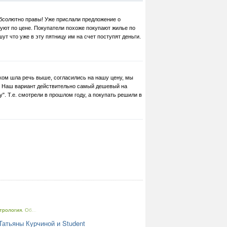
бсолютно правы! Уже прислали предложение о
гуют по цене. Покупатели похоже покупают жилье по
ут что уже в эту пятницу им на счет поступят деньги.
 ком шла речь выше, согласились на нашу цену, мы
а. Наш вариант действительно самый дешевый на
". Т.е. смотрели в прошлом году, а покупать решили в
трология. Об...
Татьяны Курчиной и Student