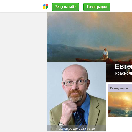
Вход на сайт
Регистрация
Евге
Краснояр
Фотографии
был(а)
20-Дек-2025 07:16