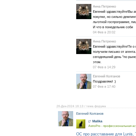
Анна Петренко
Евгений здравствуйте!Вы а
покупке, но сильно демпин
льготной госпрограмме, пиш
И что в понедельник соби
04 Фев в 20:02
Анна Петренко
Евгений здравствуйте!Те о
получили письмо от агент
сегодняшний день "по рынку
этом.
07 Фев в 14:29
Евгений Колганов
Поздравляю! :)
07 Фев в 17:40
26-Дек-2024 16:13
/ тема форума
Евгений Колганов
Malika
AstroPro - профессиональная ас
ОС про расставание для Lunis, 