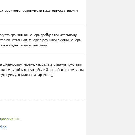
поэтому чисто теоретически такая ситуация вполне
августа транзитная Венера пройдёт по натальному
ер по натальной Венере с разницей в сутки.Венера-
зит пройдёт за несколько дней
а финансовом уровне: как раз в это время приставы
пользу судебную неустойку и 3 сентября я получил на
ную сумму, примерно 3 зарплаты)).
трология. Об...
dina