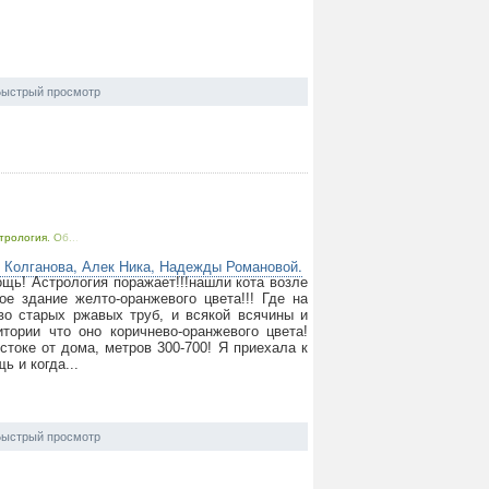
ыстрый просмотр
трология. Об...
 Колганова, Алек Ника, Надежды Романовой.
щь! Астрология поражает!!!нашли кота возле
ое здание желто-оранжевого цвета!!! Где на
во старых ржавых труб, и всякой всячины и
тории что оно коричнево-оранжевого цвета!
стоке от дома, метров 300-700! Я приехала к
ь и когда...
ыстрый просмотр