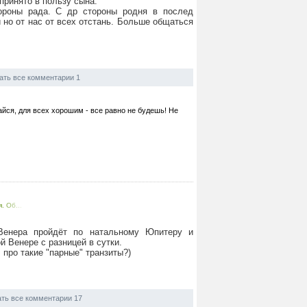
принято в пользу сына.
ороны рада. С др стороны родня в послед
 но от нас от всех отстань. Больше общаться
ать все комментарии 1
айся, для всех хорошим - все равно не будешь! Не
. Об...
 Венера пройдёт по натальному Юпитеру и
й Венере с разницей в сутки.
 про такие "парные" транзиты?)
ть все комментарии 17