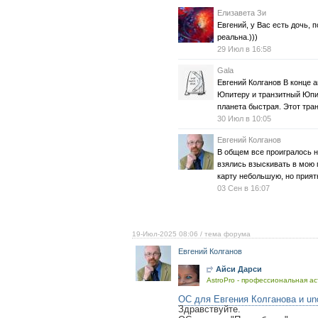
Елизавета Зи
Евгений, у Вас есть дочь, 
реальна.)))
29 Июл в 16:58
Gala
Евгений Колганов В конце 
Юпитеру и транзитный Юпит
планета быстрая. Этот тран
30 Июл в 10:05
Евгений Колганов
В общем все проигралось н
взялись взыскивать в мою 
карту небольшую, но прият
03 Сен в 16:07
19-Июл-2025 08:06
/ тема форума
Евгений Колганов
Айси Дарси
AstroPro - профессиональная ас
ОС для Евгения Колганова и un
Здравствуйте.