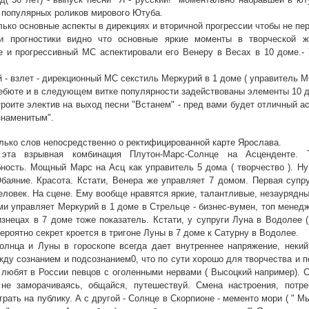
 популярных роликов мирового Ютуба.
лько основные аспекты в дирекциях и вторичной прогрессии чтобы не пе
и прогностики видно что основные яркие моменты в творческой ж
е и прогрессивный МС аспектировали его Венеру в Весах в 10 доме.- 
- взлет - дирекционный МС секстиль Меркурий в 1 доме ( управитель М
дебюте и в следующем витке популярности задействованы элементы 10 д
роите электив на выход песни "Встанем" - пред вами будет отличный а
знаменитым".
лько слов непосредственно о ректифицированной карте Ярослава.
эта взрывная комбинация Плутон-Марс-Солнце на Асценденте. Т
ность. Мощный Марс на Асц как управитель 5 дома ( творчество ). Ну
баяние. Красота. Кстати, Венера же управляет 7 домом. Первая супру
еловек. На сцене. Ему вообще нравятся яркие, талантливые, незаурядн
и управляет Меркурий в 1 доме в Стрельце - бизнес-вумен, топ менед
знецах в 7 доме тоже показатель. Кстати, у супруги Луна в Водолее 
ероятно секрет кроется в тригоне Луны в 7 доме к Сатурну в Водолее.
олнца и Луны в гороскопе всегда дает внутреннее напряжение, некий 
ду сознанием и подсознанием0, что по сути хорошо для творчества и п
 любят в России певцов с оголенными нервами ( Высоцкий например). 
 не заморачиваясь, общайся, путешествуй. Смена настроения, потре
рать на публику. А с другой - Солнце в Скорпионе - мементо мори ( " 