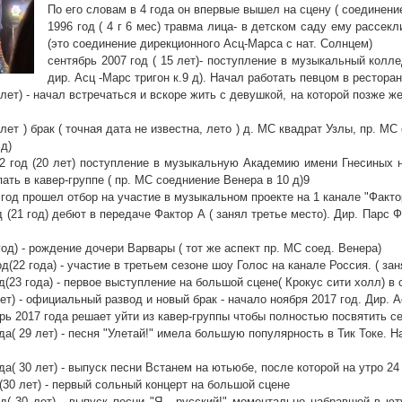
По его словам в 4 года он впервые вышел на сцену ( соединен
1996 год ( 4 г 6 мес) травма лица- в детском саду ему рассек
(это соединение дирекционного Асц-Марса с нат. Солнцем)
сентябрь 2007 год ( 15 лет)- поступление в музыкальный колле
дир. Асц -Марс тригон к.9 д). Начал работать певцом в рестора
7 лет) - начал встречаться и вскоре жить с девушкой, на которой позже ж
 лет ) брак ( точная дата не известна, лето ) д. МС квадрат Узлы, пр. М
 д)
2 год (20 лет) поступление в музыкальную Академию имени Гнесиных н
ать в кавер-группе ( пр. МС соедниение Венера в 10 д)9
 год прошел отбор на участие в музыкальном проекте на 1 канале "Факто
од (21 год) дебют в передаче Фактор А ( занял третье место). Дир. Парс
 год) - рождение дочери Варвары ( тот же аспект пр. МС соед. Венера)
од(22 года) - участие в третьем сезоне шоу Голос на канале Россия. ( зан
од(23 года) - первое выступление на большой сцене( Крокус сити холл) в
лет) - официальный развод и новый брак - начало ноября 2017 год. Дир. 
рь 2017 года решает уйти из кавер-группы чтобы полностью посвятить се
ода( 29 лет) - песня "Улетай!" имела большую популярность в Тик Токе. 
ода( 30 лет) - выпуск песни Встанем на ютьюбе, после которой на утро 
д(30 лет) - первый сольный концерт на большой сцене
од( 30 лет) - выпуск песни "Я - русский!" моментально набравшей в 