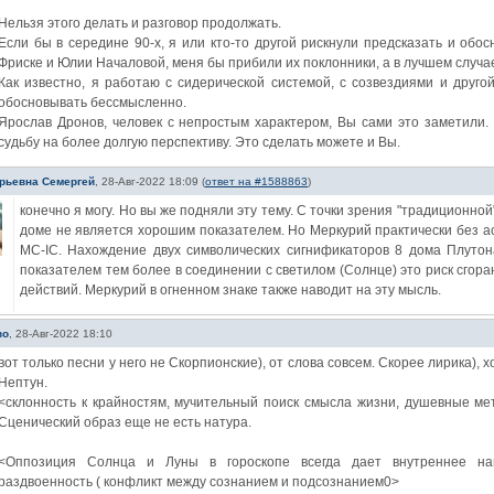
Нельзя этого делать и разговор продолжать.
Если бы в середине 90-х, я или кто-то другой рискнули предсказать и об
Фриске и Юлии Началовой, меня бы прибили их поклонники, а в лучшем случа
Как известно, я работаю с сидерической системой, с созвездиями и другой
обосновывать бессмысленно.
Ярослав Дронов, человек с непростым характером, Вы сами это заметили. 
судьбу на более долгую перспективу. Это сделать можете и Вы.
рьевна Семергей
,
28-Авг-2022 18:09
(
ответ на #1588863
)
конечно я могу. Но вы же подняли эту тему. С точки зрения "традиционно
доме не является хорошим показателем. Но Меркурий практически без ас
МС-IC. Нахождение двух символических сигнификаторов 8 дома Плуто
показателем тем более в соединении с светилом (Солнце) это риск сгора
действий. Меркурий в огненном знаке также наводит на эту мысль.
во
,
28-Авг-2022 18:10
вот только песни у него не Скорпионские), от слова совсем. Скорее лирика), х
Нептун.
<склонность к крайностям, мучительный поиск смысла жизни, душевные мет
Сценический образ еще не есть натура.
<Оппозиция Солнца и Луны в гороскопе всегда дает внутреннее нап
раздвоенность ( конфликт между сознанием и подсознанием0>