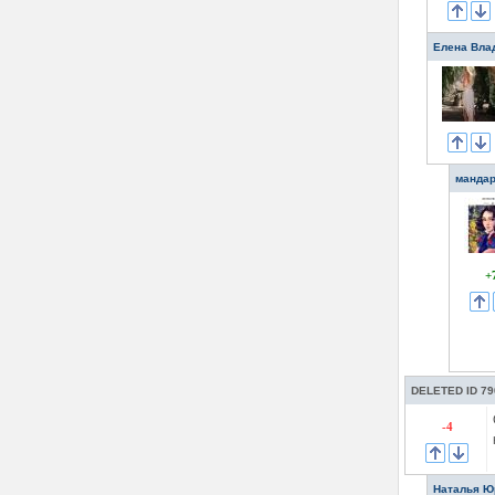
Елена Вла
мандар
+
DELETED ID 79
-4
Наталья Ю