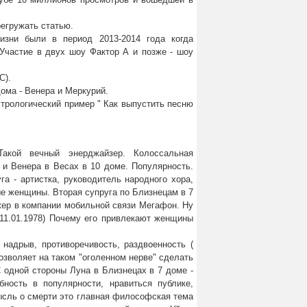
регружать статью.
изни были в период 2013-2014 года когда
Участие в двух шоу Фактор А и позже - шоу
С).
ома - Венера и Меркурий.
стрологический пример " Как выпустить песню
акой вечный энерджайзер. Колоссальная
 и Венера в Весах в 10 доме. Популярность.
га - артистка, руководитель народного хора,
ые женщины. Вторая супруга по Близнецам в 7
жер в компании мобильной связи Мегафон. Ну
(11.01.1978) Почему его привлекают женщины
надрыв, противоречивость, раздвоенность (
озволяет на таком "оголенном нерве" сделать
С одной стороны Луна в Близнецах в 7 доме -
бность в популярности, нравиться публике,
Мысль о смерти это главная философская тема