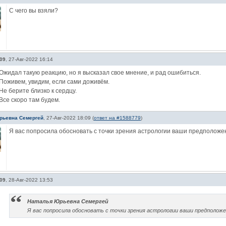
С чего вы взяли?
09
,
27-Авг-2022 16:14
Ожидал такую реакцию, но я высказал свое мнение, и рад ошибиться.
Поживем, увидим, если сами доживём.
Не берите близко к сердцу.
Все скоро там будем.
рьевна Семергей
,
27-Авг-2022 18:09
(
ответ на #1588779
)
Я вас попросила обосновать с точки зрения астрологии ваши предположе
09
,
28-Авг-2022 13:53
Наталья Юрьевна Семергей
Я вас попросила обосновать с точки зрения астрологии ваши предполож