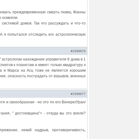
основать преждевременную смерть певиц Жанны
е осмеяли.
 системой домов. Так что рассуждать и что-то
А я попытался отследить его астрологическую
#1588876
й" астрологии нахождение управителя 8 дома в 1
пектов к планетам и имеет только квадратуру к
на и Марса на Асц тоже не является хорошим
ния, опасность пострадать от взрывов, военных
#1588877
отя и своеобразная - но это по его Венере/Уран/
ания, " достоевщина"> - откуда вы это взяли?
ряжение, некий надрыв, противоречивость,