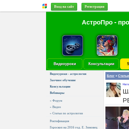
Вход на сайт
Регистрация
АстроПро - пр
Видеоуроки
Консультации
S
Видеоуроки - астрология
Блог
»
Статьи
Заочное обучение
Нат
Консультации
Ш
Вебинары
Р
» Форум
» Видео
» Статьи по астрологии
Ректификация
Гороскоп на 2016 год. Е. Зимовец