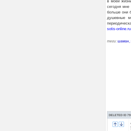
в моей жизни
сегодня мне 
больше они б
душевные м
периодическа
sotis-online.ru
теги:
шаман,
DELETED ID 79