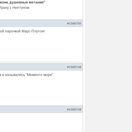
жизни, душевные метания"
Урану с Нептуном.
#1588750
кой парочкой Марс-Плутон!
#1588746
ак и назывались "Мементо мори".
#1588749