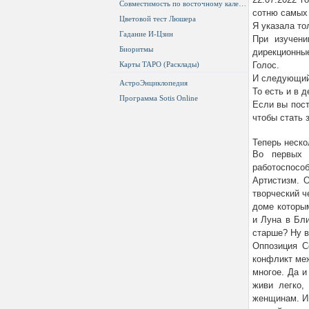
Совместимость по восточному календарю
сотню самых
Цветовой тест Люшера
Я указала то
Гадание И-Цзин
При изучени
Биоритмы
дирекционны
Карты ТАРО (Расклады)
Голос.
И следующий 
АстроЭнциклопедия
То есть и в 
Программа Sotis Online
Если вы пост
чтобы стать 
Теперь неско
Во первых 
работоспособ
Артистизм. О
творческий ч
доме которым
и Луна в Бли
старше? Ну в
Оппозиция С
конфликт меж
многое. Да и
живи легко,
женщинам. Иг