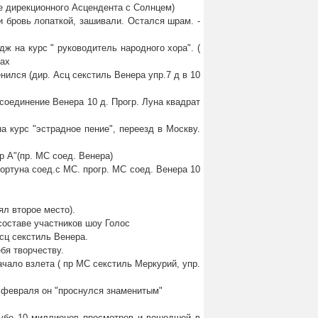
ие дирекционного Асцендента с Солнцем)
ли бровь лопаткой, зашивали. Остался шрам. -
дж на курс " руководитель народного хора". (
нах
енился (дир. Асц секстиль Венера упр.7 д в 10
С соединение Венера 10 д. Прогр. Луна квадрат
а курс "эстрадное пение", переезд в Москву.
р А"(пр. МС соед. Венера)
 Фортуна соед.с МС. прогр. МС соед. Венера 10
ял второе место).
 составе участников шоу Голос
Асц секстиль Венера.
бя творчеству.
Начало взлета ( пр МС секстиль Меркурий, упр.
24 февраля он "проснулся знаменитым"
ютубе 10 миллионов просмотров и вошедшей в