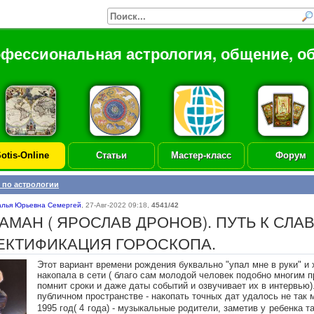
офессиональная астрология, общение, о
otis-Online
Статьи
Мастер-класс
Форум
 по астрологии
алья Юрьевна Семергей
,
27-Авг-2022 09:18
,
4541/42
АМАН ( ЯРОСЛАВ ДРОНОВ). ПУТЬ К СЛАВ
ЕКТИФИКАЦИЯ ГОРОСКОПА.
Этот вариант времени рождения буквально "упал мне в руки" и 
накопала в сети ( благо сам молодой человек подобно многим 
помнит сроки и даже даты событий и озвучивает их в интервью).
публичном пространстве - накопать точных дат удалось не так 
1995 год( 4 года) - музыкальные родители, заметив у ребенка т