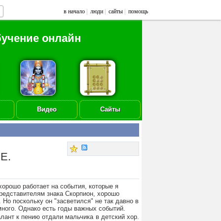
в начало
|
люди
|
сайты
|
помощь
бучение онлайн
Видео
Сайты
Е.
хорошо работает на события, которые я
представителям знака Скорпион, хорошо
 Но поскольку он "засветился" не так давно в
много. Однако есть годы важных событий.
алант к пению отдали мальчика в детский хор.