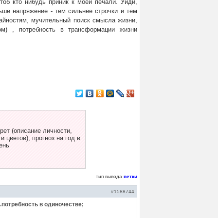
чтоб кто нибудь приник к моей печали. Уйди,
льше напряжение - тем сильнее строчки и тем
райностям, мучительный поиск смысла жизни,
м) , потребность в трансформации жизни
ет (описание личности,
 цветов), прогноз на год в
ень
тип вывода
ветки
#1588744
..потребность в одиночестве;