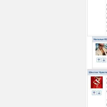
Наталья Ю
Шестое Чувст