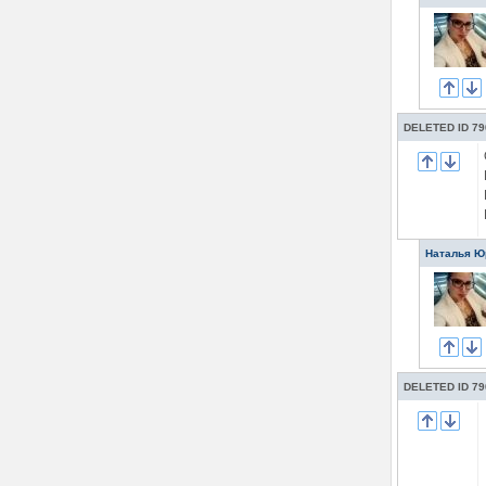
DELETED ID 79
Наталья Ю
DELETED ID 79