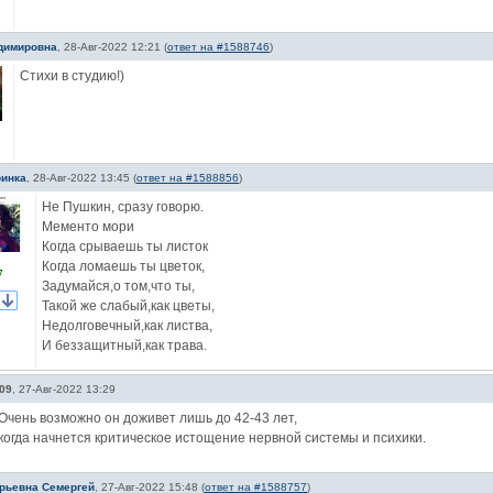
димировна
,
28-Авг-2022 12:21
(
ответ на #1588746
)
Стихи в студию!)
инка
,
28-Авг-2022 13:45
(
ответ на #1588856
)
Не Пушкин, сразу говорю.
Мементо мори
Когда срываешь ты листок
Когда ломаешь ты цветок,
7
Задумайся,о том,что ты,
Такой же слабый,как цветы,
Недолговечный,как листва,
И беззащитный,как трава.
09
,
27-Авг-2022 13:29
Очень возможно он доживет лишь до 42-43 лет,
когда начнется критическое истощение нервной системы и психики.
рьевна Семергей
,
27-Авг-2022 15:48
(
ответ на #1588757
)