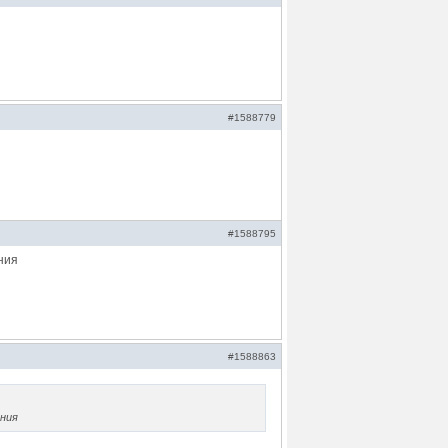
#1588779
#1588795
ния
#1588863
ения