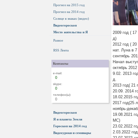
Прогноз на 2015 год
Прогноз на 2014 год
Солнце в знаках (видео)
Видеогороскоп
Место жительства и Я
2009 год ( 1
д)
Разное
2012 год ( 20
нат. Луна в 7
RSS Лента
сентябрь 201
Начал выступ
Контакты
октябрь 2012
9.02. 2013 г
e-mail:
0
д.
skype:
2013 год( 21
0
20.09. 2014 г
телефон(ы):
18.02.2015 г
0
2017 год(25 
ноябрь-декаб
Видеогороскоп
19.08.2021 г
Я и планета Земля
МС)
23.02.2022 г
Гороскоп на 2014 год
2.03.2022 го
Видеоуроки и семинары
22.07.2022 г