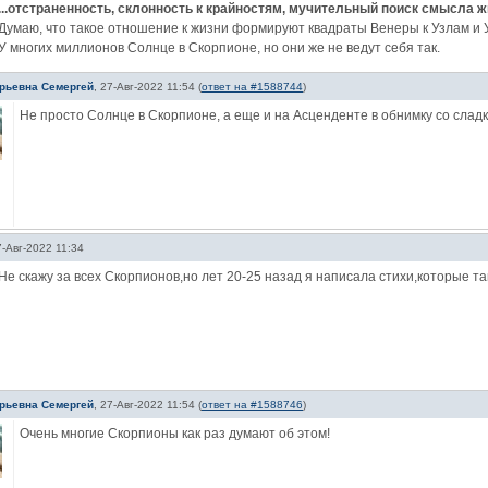
...отстраненность, склонность к крайностям, мучительный поиск смысла 
Думаю, что такое отношение к жизни формируют квадраты Венеры к Узлам и 
У многих миллионов Солнце в Скорпионе, но они же не ведут себя так.
рьевна Семергей
,
27-Авг-2022 11:54
(
ответ на #1588744
)
Не просто Солнце в Скорпионе, а еще и на Асценденте в обнимку со слад
7-Авг-2022 11:34
Не скажу за всех Скорпионов,но лет 20-25 назад я написала стихи,которые т
рьевна Семергей
,
27-Авг-2022 11:54
(
ответ на #1588746
)
Очень многие Скорпионы как раз думают об этом!