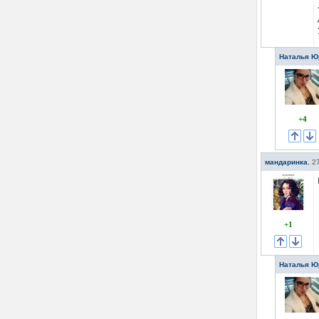
Наталья Ю
+4
мандаринка
,
2
+1
Наталья Ю