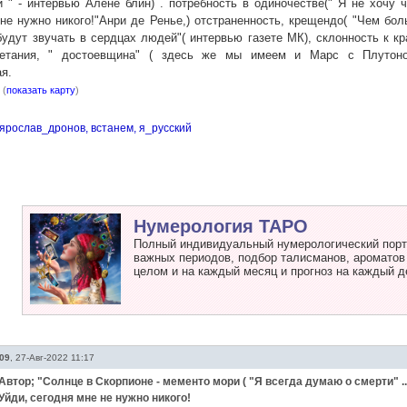
 " - интервью Алене блин) . потребность в одиночестве(" Я не хочу 
не нужно никого!"Анри де Ренье,) отстраненность, крещендо( "Чем бо
удут звучать в сердцах людей"( интервью газете МК), склонность к к
етания, " достоевщина" ( здесь же мы имеем и Марс с Плутоно
я.
(
показать карту
)
ярослав_дронов,
встанем,
я_русский
Нумерология ТАРО
Полный индивидуальный нумерологический портр
важных периодов, подбор талисманов, ароматов и
целом и на каждый месяц и прогноз на каждый д
09
,
27-Авг-2022 11:17
Автор; "Солнце в Скорпионе - мементо мори ( "Я всегда думаю о смерти" .
Уйди, сегодня мне не нужно никого!