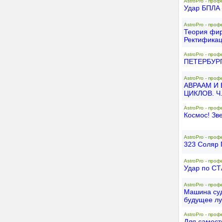
AstroPro - проф
Удар БПЛА 
AstroPro - проф
Теория фир
Ректификац
AstroPro - проф
ПЕТЕРБУРГ 
AstroPro - проф
АВРААМ И
ЦИКЛОВ. Ч
AstroPro - проф
Космос! Зв
AstroPro - проф
323 Соляр 
AstroPro - проф
Удар по С
AstroPro - проф
Машина суд
будущее лу
AstroPro - проф
Для самост