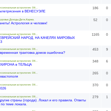
186
0
ессиональная астрология. Об...
емлетрясения в ВЕНЕСУЭЛЕ
52
0
доровье,Доходы,Дети,Карма.
анеты! Астрология и человек!
1165
0
ессиональная астрология. Об...
 ЕВРЕЙСКИЙ НАРОД. НА КАЧЕЛЯХ МИРОВЫХ
.3
453
9
ессиональная астрология. Об...
овременная трактовка домов ошибочна?
348
6
ессиональная астрология. Об...
 ХИРОНА в ТЕЛЬЦА
265
0
ессиональная астрология. Об...
евастополя
370
0
ессиональная астрология. Об...
2026
279
1
ессиональная астрология. Об...
ругие страны (города). Локал и его правила. Ответы
 по теме локала.