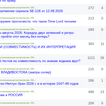
 по браку.
272
4
ессиональная астрология. Об...
затмение сериала SE-126 от 12.08.2026
213
0
ессиональная астрология. Об...
ружие прогнозиста: что такое Time-Lord техники
289
0
ессиональная астрология. Об...
августа 2026: Коридор двух затмений и ретро-
 пройти этот месяц без потерь?
383
11
ессиональная астрология. Об...
И (СОВМЕСТИМОСТЬ) И ИХ ИНТЕРПРЕТАЦИЯ.
1121
26
ессиональная астрология. Об...
 тестов на совместимость по знакам зодиака врут?
215
0
ессиональная астрология. Об...
ВЛАДИВОСТОКА (завтра соляр)
286
1
ессиональная астрология. Об...
он-Нептун-Уран 2026 г. и в истории 1047-48 годов
488
13
ессиональная астрология. Об...
ова и РОССИЯ
209
0
ессиональная астрология. Об...