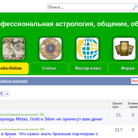
офессиональная астрология, общение, о
otis-Online
Статьи
Мастер-класс
Форум
 сайтов портала)
5
»
Просмо
Комме
тров
тариев
21
0
ессиональная астрология. Об...
роиды Midas, Gold и Silver не принесут вам денег
217
0
ессиональная астрология. Об...
 в браке. Что нужно знать брачным партнерам о