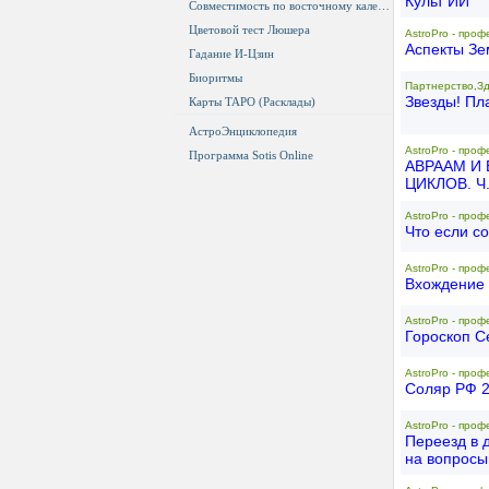
Культ ИИ
Совместимость по восточному календарю
Цветовой тест Люшера
AstroPro - проф
Аспекты З
Гадание И-Цзин
Биоритмы
Партнерство,З
Звезды! Пл
Карты ТАРО (Расклады)
АстроЭнциклопедия
AstroPro - проф
Программа Sotis Online
АВРААМ И
ЦИКЛОВ. Ч
AstroPro - проф
Что если с
AstroPro - проф
Вхождение
AstroPro - проф
Гороскоп С
AstroPro - проф
Соляр РФ 
AstroPro - проф
Переезд в д
на вопросы