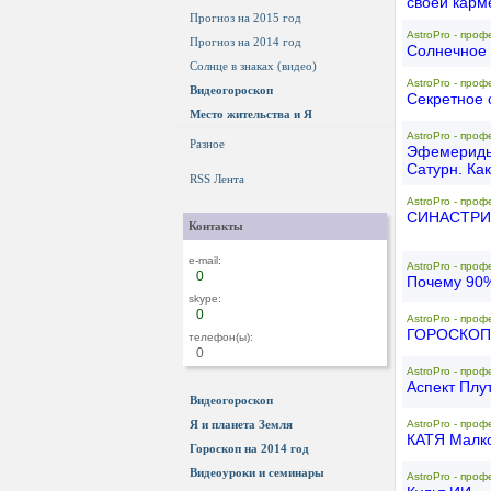
своей карме
Прогноз на 2015 год
AstroPro - проф
Прогноз на 2014 год
Солнечное 
Солнце в знаках (видео)
AstroPro - проф
Видеогороскоп
Секретное о
Место жительства и Я
AstroPro - проф
Разное
Эфемериды 
Сатурн. Как
RSS Лента
AstroPro - проф
СИНАСТРИ
Контакты
e-mail:
AstroPro - проф
0
Почему 90%
skype:
0
AstroPro - проф
ГОРОСКОП 
телефон(ы):
0
AstroPro - проф
Аспект Плут
Видеогороскоп
Я и планета Земля
AstroPro - проф
КАТЯ Малк
Гороскоп на 2014 год
Видеоуроки и семинары
AstroPro - проф