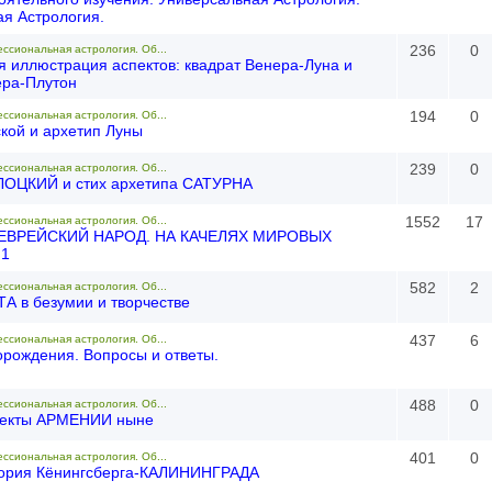
я Астрология.
236
0
ессиональная астрология. Об...
я иллюстрация аспектов: квадрат Венера-Луна и
ера-Плутон
194
0
ессиональная астрология. Об...
ской и архетип Луны
239
0
ессиональная астрология. Об...
ЛОЦКИЙ и стих архетипа САТУРНА
1552
17
ессиональная астрология. Об...
 ЕВРЕЙСКИЙ НАРОД. НА КАЧЕЛЯХ МИРОВЫХ
.1
582
2
ессиональная астрология. Об...
ТА в безумии и творчестве
437
6
ессиональная астрология. Об...
рождения. Вопросы и ответы.
488
0
ессиональная астрология. Об...
екты АРМЕНИИ ныне
401
0
ессиональная астрология. Об...
ория Кёнингсберга-КАЛИНИНГРАДА