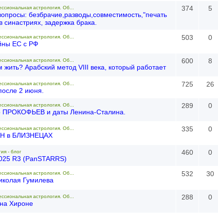
374
5
ессиональная астрология. Об...
вопросы: безбрачие,разводы,совместимость,"печать
в синастриях, задержка брака.
503
0
ессиональная астрология. Об...
йны ЕС с РФ
600
8
ессиональная астрология. Об...
 жить? Арабский метод VIII века, который работает
725
26
ессиональная астрология. Об...
после 2 июня.
289
0
ессиональная астрология. Об...
р ПРОКОФЬЕВ и даты Ленина-Сталина.
335
0
ессиональная астрология. Об...
АН в БЛИЗНЕЦАХ
460
0
ия - блог
025 R3 (PanSTARRS)
532
30
ессиональная астрология. Об...
иколая Гумилева
288
0
ессиональная астрология. Об...
на Хироне