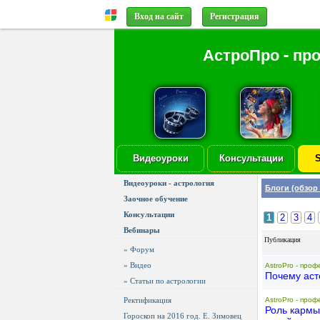
Вход на сайт
Регистрация
АстроПро - пр
Видеоуроки
Консультации
S
Видеоуроки - астрология
Блоги (обзор
Заочное обучение
Консультации
1
2
3
4
Вебинары
Публикация
» Форум
» Видео
AstroPro - проф
Почему асте
» Статьи по астрологии
Ректификация
AstroPro - проф
Роль кармы
Гороскоп на 2016 год. Е. Зимовец