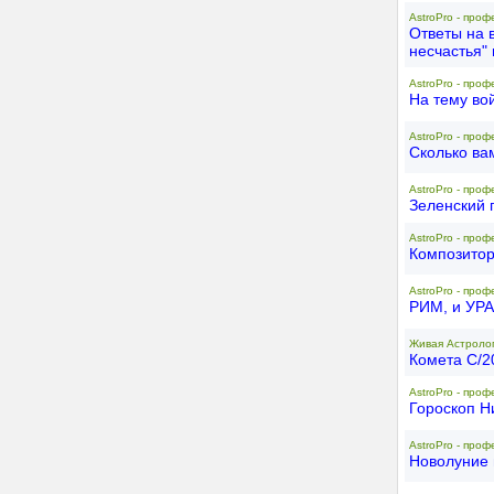
AstroPro - проф
Ответы на 
несчастья" 
AstroPro - проф
На тему во
AstroPro - проф
Сколько вам
AstroPro - проф
Зеленский 
AstroPro - проф
Композито
AstroPro - проф
РИМ, и УР
Живая Астролог
Комета C/2
AstroPro - проф
Гороскоп Н
AstroPro - проф
Новолуние 