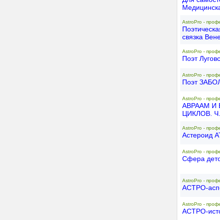
Медицинска
AstroPro - проф
Поэтическа
связка Вен
AstroPro - проф
Поэт Лугов
AstroPro - проф
Поэт ЗАБО
AstroPro - проф
АВРААМ И
ЦИКЛОВ. Ч
AstroPro - проф
Астероид А
AstroPro - проф
Сфера дето
AstroPro - проф
АСТРО-асп
AstroPro - проф
АСТРО-ист