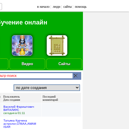
в начало
|
люди
|
сайты
|
помощь
бучение онлайн
Видео
Сайты
н
Пользователь
Последний
Дата создания
комментарий
Василий Фариштович
ВИТАЛИУС
сегодня в 01:11
Татьяна Курчина
астролог,СПбАА,АМАМ
ISAR