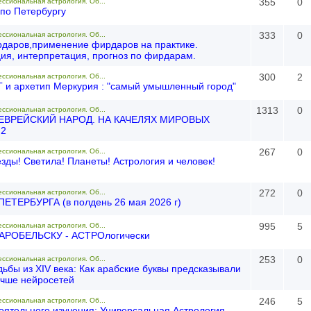
355
0
ессиональная астрология. Об...
по Петербургу
333
0
ессиональная астрология. Об...
даров,применение фирдаров на практике.
ия, интерпретация, прогноз по фирдарам.
300
2
ессиональная астрология. Об...
и архетип Меркурия : "самый умышленный город"
1313
0
ессиональная астрология. Об...
 ЕВРЕЙСКИЙ НАРОД. НА КАЧЕЛЯХ МИРОВЫХ
.2
267
0
ессиональная астрология. Об...
езды! Светила! Планеты! Астрология и человек!
272
0
ессиональная астрология. Об...
ПЕТЕРБУРГА (в полдень 26 мая 2026 г)
995
5
ессиональная астрология. Об...
ТАРОБЕЛЬСКУ - АСТРОлогически
253
0
ессиональная астрология. Об...
ьбы из XIV века: Как арабские буквы предсказывали
чше нейросетей
246
5
ессиональная астрология. Об...
оятельного изучения: Универсальная Астрология.