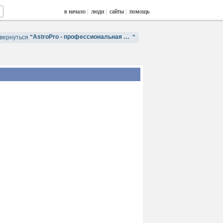
в начало
|
люди
|
сайты
|
помощь
AstroPro - профессиональная астрология. Обучение и консультации.
вернуться
"
"