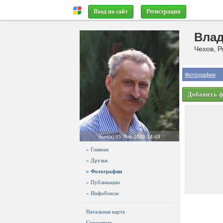
Вход на сайт
Регистрация
Вла
Чехов, Р
Фотографии
Добавить 
был(а)
05-Янв-2026 14:49
» Главная
» Друзья
» Фотографии
» Публикации
» Инфобоксы
Натальная карта
Синастрия