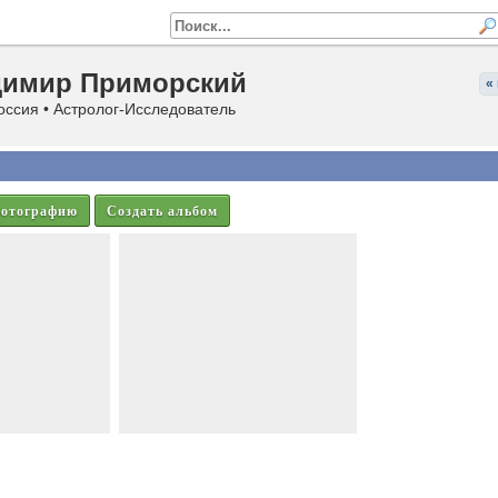
димир Приморский
«
оссия • Астролог-Исследователь
фотографию
Создать альбом